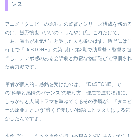
ンス
アニメ『タコピーの原罪』の監督とシリーズ構成を務める
のは、飯野慎也（いいの・しんや）氏。これだけで、
「あ、演出が本気だ」と察した人も多いはず。飯野氏はこ
れまで『Dr.STONE』の第1期・第2期で助監督・監督を担
当し、テンポ感のある会話劇と緻密な物語運びで評価され
た実力派です。
筆者が個人的に感銘を受けたのは、『Dr.STONE』で
の“科学と感情のバランス”の取り方。理屈で進む物語に、
しっかりと人間ドラマを重ねてくるその手腕が、『タコピ
ーの原罪』という“暗くて優しい”物語にピッタリはまる気
がしたんですよ。
本作では、コミック原作の持つ不穏さと切なさをいかにし