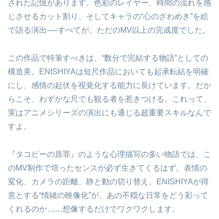
された記憶があります。色彩のレイヤー、時間の流れを感
じさせるカット割り、そしてキャラの“心のざわめき”を絵
で語る演出──すべてが、ただのMV以上の完成度でした。
この作品で特筆すべきは、“数分で完結する物語”としての
構造美。ENISHIYAは短尺作品においても起承転結を明確
にし、感情の起伏を視覚化する能力に長けています。だか
らこそ、わずかな尺でも観る者を惹きつける。これって、
実はアニメシリーズの演出にも通じる超重要スキルなんで
すよ。
『タコピーの原罪』のような心理描写の多い物語では、こ
のMV制作で培ったセンスが必ず生きてくるはず。表情の
変化、カメラの距離、静と動の切り替え。ENISHIYAが得
意とする“情緒の映像化”が、あの不穏な日常をどう彩って
くれるのか……想像するだけでワクワクします。