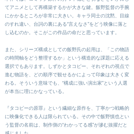
てアニメとして再構築するかが大きな鍵。飯野監督の手腕
にかかるところが非常に大きい。キャラ同士の沈黙、目線
のすれ違い、台詞の裏にある“言えなさ”をどう映像に落と
し込むのか。そこがこの作品の命だと思っています。
また、シリーズ構成としての飯野氏の起用は、「この物語
の時間軸をどう整理するか」という構造的な課題に応える
選択でもあります。しずかとタコピー、それぞれの視点で
進む物語を、どの順序で観せるかによって印象は大きく変
わる。そういう意味でも、“構成に強い演出家”という人選
が本当に理にかなっている。
『タコピーの原罪』という繊細な原作を、丁寧かつ戦略的
に映像化できる人は限られている。その中で飯野慎也とい
う監督の名前は、制作側の“わかってる感”が滲む抜擢だと
感じました。