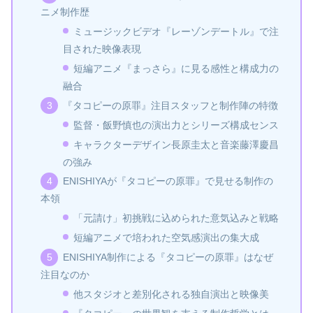
ニメ制作歴
ミュージックビデオ『レーゾンデートル』で注
目された映像表現
短編アニメ『まっさら』に見る感性と構成力の
融合
『タコピーの原罪』注目スタッフと制作陣の特徴
監督・飯野慎也の演出力とシリーズ構成センス
キャラクターデザイン長原圭太と音楽藤澤慶昌
の強み
ENISHIYAが『タコピーの原罪』で見せる制作の
本領
「元請け」初挑戦に込められた意気込みと戦略
短編アニメで培われた空気感演出の集大成
ENISHIYA制作による『タコピーの原罪』はなぜ
注目なのか
他スタジオと差別化される独自演出と映像美