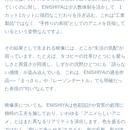
ていくのに対し、ENISHIYAは少人数体制を活かして、1
カット1カットに強烈なこだわりを注ぎ込む。これは“工業
製品”ではなく、“手作りの表現”としてのアニメを目指して
いるという姿勢なんですよ。
その結果として生まれる映像には、どこか“生活の気配”が
宿っています。たとえば、タコピーの仕草ひとつにも愛ら
しさと異質さが同居し、しずかの沈黙ひとつにも「語らな
い感情」が染み込んでいる。これは、ENISHIYAの過去作
品──『まっさら』や『レーゾンデートル』でも明確だっ
た表現の“匂い”なんです。
映像美についても、ENISHIYAは色彩設計や背景の処理に
独特の工夫を施しており、いわゆる「アニメらしいアニ
メ」とはまた異なるリアリティを演出します。色を盛るの
ではなく、“削って光らせる”スタイル。光の反射、影の沈