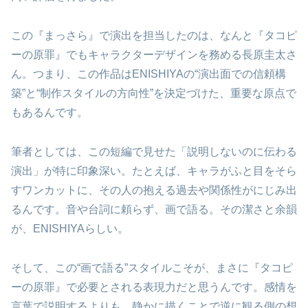
この『まっさら』で演出を担当したのは、なんと『タコピ
ーの原罪』でもキャラクターデザインを務める長原圭太さ
ん。つまり、この作品はENISHIYAの“演出面での信頼構
築”と“制作スタイルの方向性”を決定づけた、重要な原点で
もあるんです。
筆者としては、この短編で見せた「説明しないのに伝わる
演出」が特に印象深い。たとえば、キャラがふと目をそら
すワンカットに、その人の抱える過去や関係性がにじみ出
るんです。音や台詞に頼らず、画で語る。その潔さと余韻
が、ENISHIYAらしい。
そして、この“画で語る”スタイルこそが、まさに『タコピ
ーの原罪』で必要とされる表現力だと思うんです。感情を
言葉で説明するよりも、静かに描くことで逆に観る側の想