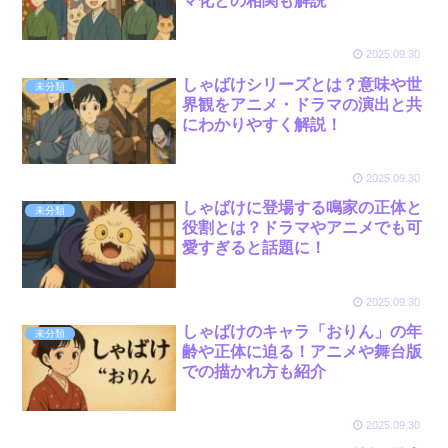
マ化との相関も解説
2025.09.30
しゃばけシリーズとは？意味や世
未分類
界観をアニメ・ドラマの演出と共
にわかりやすく解説！
2025.09.30
しゃばけに登場する鳴家の正体と
未分類
役割とは？ドラマやアニメでも可
愛すぎると話題に！
2025.09.30
しゃばけのキャラ「おりん」の年
未分類
齢や正体に迫る！アニメや舞台版
での描かれ方も紹介
2025.09.30