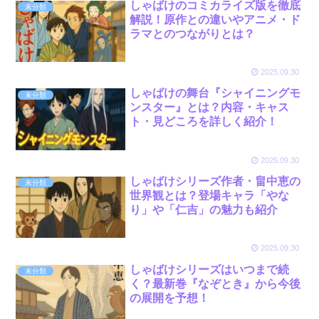
しゃばけのコミカライズ版を徹底
未分類
解説！原作との違いやアニメ・ド
ラマとのつながりとは？
2025.09.30
しゃばけの舞台『シャイニングモ
未分類
ンスター』とは？内容・キャス
ト・見どころを詳しく紹介！
2025.09.30
しゃばけシリーズ作者・畠中恵の
未分類
世界観とは？登場キャラ「やな
り」や「仁吉」の魅力も紹介
2025.09.30
しゃばけシリーズはいつまで続
未分類
く？最新巻『なぞとき』から今後
の展開を予想！