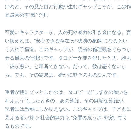
けれど、その見た目と行動が生むギャップこそが、この作
品最大の“狂気”です。
可愛いキャラクターが、人の死や暴力の引き金になる。言
い換えれば、“安心できる存在”が“破壊の象徴”になるとい
う入れ子構造。このギャップが、読者の倫理観をぐらつか
せる最大の仕掛けです。タコピーが罪を犯したとき、誰も
「彼が悪い」と即断できない。だって、彼は悪くないか
ら。でも、その結果は、確かに罪そのものなんです。
筆者が特にゾッとしたのは、タコピーが“しずかの願いを
叶えよう”としたときの、あの笑顔。その無垢な笑顔が、
読者には恐怖にしか見えない。このギャップは、子どもに
見える者が持つ“社会的無力”と“免罪の危うさ”を突いてく
るものです。