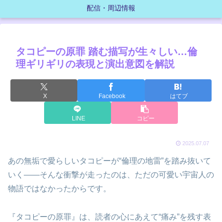
配信・周辺情報
タコピーの原罪 踏む描写が生々しい…倫
理ギリギリの表現と演出意図を解説
X
Facebook
はてブ
LINE
コピー
2025.07.07
あの無垢で愛らしいタコピーが“倫理の地雷”を踏み抜いて
いく——そんな衝撃が走ったのは、ただの可愛い宇宙人の
物語ではなかったからです。
『タコピーの原罪』は、読者の心にあえて“痛み”を残す表