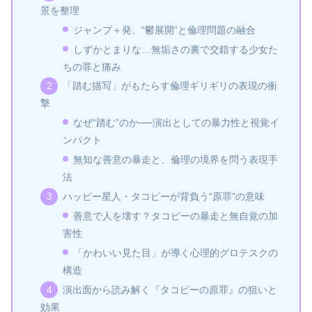
景を整理
ジャンプ＋発、“鬱展開”と倫理問題の融合
しずかとまりな…無垢さの裏で交錯する少女た
ちの罪と痛み
「踏む描写」がもたらす倫理ギリギリの表現の衝
撃
なぜ“踏む”のか──演出としての暴力性と視覚イ
ンパクト
無知な善意の暴走と、倫理の境界を問う表現手
法
ハッピー星人・タコピーが背負う“原罪”の意味
善意で人を壊す？タコピーの暴走と無自覚の加
害性
「かわいい見た目」が導く心理的グロテスクの
構造
演出面から読み解く『タコピーの原罪』の狙いと
効果