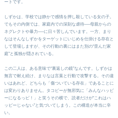
ートです。
しずかは、学校では静かで感情を押し殺している女の子。
でもその内側では、家庭内での深刻な虐待──母親からの
ネグレクトや暴力──に日々苦しんでいます。一方、まり
なはそんなしずかをターゲットにいじめを仕掛ける存在と
して登場しますが、その行動の裏にはまた別の“歪んだ家
庭”と孤独が隠されている。
この二人は、ある意味で“裏返しの鏡”なんです。しずかは
無言で耐え続け、まりなは言葉と行動で攻撃する。その違
いはあれど、どちらも「傷ついている存在」であることに
は変わりありません。タコピーが無邪気に「みんなハッピ
ーになるっピ！」と笑うその横で、読者だけが“これはハ
ッピーじゃない”と気づいてしまう。この構造が本当に辛
い。