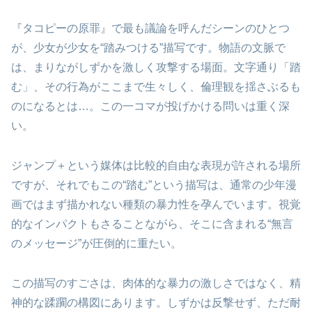
『タコピーの原罪』で最も議論を呼んだシーンのひとつ
が、少女が少女を“踏みつける”描写です。物語の文脈で
は、まりながしずかを激しく攻撃する場面。文字通り「踏
む」、その行為がここまで生々しく、倫理観を揺さぶるも
のになるとは…。この一コマが投げかける問いは重く深
い。
ジャンプ＋という媒体は比較的自由な表現が許される場所
ですが、それでもこの“踏む”という描写は、通常の少年漫
画ではまず描かれない種類の暴力性を孕んでいます。視覚
的なインパクトもさることながら、そこに含まれる“無言
のメッセージ”が圧倒的に重たい。
この描写のすごさは、肉体的な暴力の激しさではなく、精
神的な蹂躙の構図にあります。しずかは反撃せず、ただ耐