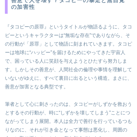
善意で人を壊す？タコピーの暴走と無自覚
の加害性
『タコピーの原罪』というタイトルが物語るように、タコ
ピーというキャラクターは“無垢な存在”でありながら、そ
の行動が「原罪」として物語に刻まれていきます。タコピ
ーは地球に“ハッピー”を届けるためにやってきた宇宙人
で、困っている人に笑顔を与えようとひたすら努力しま
す。しかしその善意が、人間社会の倫理や事情を理解して
いないがゆえに、すべて裏目に出るという構造。まさに、
善意が加害となる典型です。
筆者として心に刺さったのは、タコピーがしずかを救おう
とするその行動が、時に“しずかを壊してしまう”ことにつ
ながってしまう展開。本人は全力で善行を行っているつも
りなのに、それが引き金となって事態は悪化し、周囲の