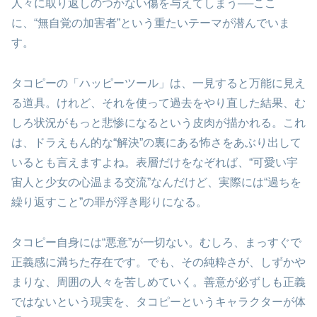
人々に取り返しのつかない傷を与えてしまう──ここ
に、“無自覚の加害者”という重たいテーマが潜んでいま
す。
タコピーの「ハッピーツール」は、一見すると万能に見え
る道具。けれど、それを使って過去をやり直した結果、む
しろ状況がもっと悲惨になるという皮肉が描かれる。これ
は、ドラえもん的な“解決”の裏にある怖さをあぶり出して
いるとも言えますよね。表層だけをなぞれば、“可愛い宇
宙人と少女の心温まる交流”なんだけど、実際には“過ちを
繰り返すこと”の罪が浮き彫りになる。
タコピー自身には“悪意”が一切ない。むしろ、まっすぐで
正義感に満ちた存在です。でも、その純粋さが、しずかや
まりな、周囲の人々を苦しめていく。善意が必ずしも正義
ではないという現実を、タコピーというキャラクターが体