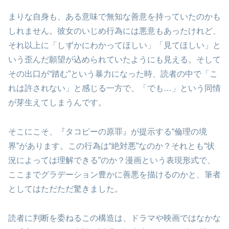
まりな自身も、ある意味で無知な善意を持っていたのかも
しれません。彼女のいじめ行為には悪意もあったけれど、
それ以上に「しずかにわかってほしい」「見てほしい」と
いう歪んだ願望が込められていたようにも見える。そして
その出口が“踏む”という暴力になった時、読者の中で「こ
れは許されない」と感じる一方で、「でも…」という同情
が芽生えてしまうんです。
そこにこそ、『タコピーの原罪』が提示する“倫理の境
界”があります。この行為は“絶対悪”なのか？それとも“状
況によっては理解できる”のか？漫画という表現形式で、
ここまでグラデーション豊かに善悪を描けるのかと、筆者
としてはただただ驚きました。
読者に判断を委ねるこの構造は、ドラマや映画ではなかな