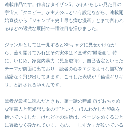
連載作品です。作者はタイザン5。かわいらしい見た目の
宇宙人「タコピー」が主人公…という設定ながら、連載開
始直後から「ジャンプ＋史上最も病む漫画」とまで言われ
るほどの過激な展開で一躍注目を浴びました。
ジャンルとしては一見するとSFギャグに見せかけなが
ら、蓋を開けてみればその実体はド直球の“鬱漫画”。特
に、いじめ、家庭内暴力（児童虐待）、自己否定といった
テーマが前面に出ており、読者の心をエグるような描写が
躊躇なく飛び出してきます。こうした表現が「倫理ギリギ
リ」と評されるゆえんです。
筆者が最初に読んだときも、第一話の時点では“おちゃめ
な宇宙人と無愛想な女の子”という、ほんわかした印象を
抱いていました。けれどその油断は、ページをめくるごと
に容赦なく砕かれていく。あの、「しずか」が泣いている