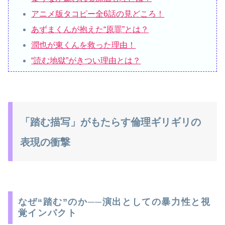
アニメ版タコピー全6話の見どころ！
あずまくんが抱えた“原罪”とは？
潤也が東くんを救った理由！
“読む地獄”がきつい理由とは？
「踏む描写」がもたらす倫理ギリギリの
表現の衝撃
なぜ“踏む”のか──演出としての暴力性と視
覚インパクト