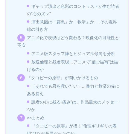
ギャップ演出と色彩のコントラストが生む読者
の“心のズレ”
演出意図は「露悪」か「救済」か──その境界
線の引き方
アニメ化で表現はどう変わる？映像化の可能性と
不安
アニメ版スタッフ陣とビジュアル傾向を分析
放送倫理と残虐表現…アニメで“踏む描写”は描
けるのか
『タコピーの原罪』が問いかけるもの
「それでも君を救いたい」…暴力と救済の先に
ある答え
読者の心に残る“痛み”は、作品最大のメッセー
ジか
○○まとめ
『タコピーの原罪』が描く“倫理ギリギリの表
現”はなぜ必要だったのか