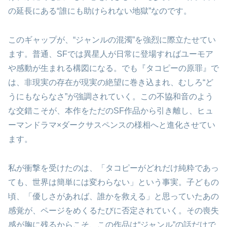
の延長にある“誰にも助けられない地獄”なのです。
このギャップが、“ジャンルの混濁”を強烈に際立たせてい
ます。普通、SFでは異星人が日常に登場すればユーモア
や感動が生まれる構図になる。でも『タコピーの原罪』で
は、非現実の存在が現実の絶望に巻き込まれ、むしろ“ど
うにもならなさ”が強調されていく。この不協和音のよう
な交錯こそが、本作をただのSF作品から引き離し、ヒュ
ーマンドラマ×ダークサスペンスの様相へと進化させてい
ます。
私が衝撃を受けたのは、「タコピーがどれだけ純粋であっ
ても、世界は簡単には変わらない」という事実。子どもの
頃、「優しさがあれば、誰かを救える」と思っていたあの
感覚が、ページをめくるたびに否定されていく。その喪失
感が胸に残るからこそ、この作品は“ジャンル”の話だけで