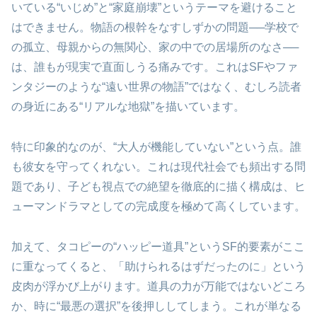
いている“いじめ”と“家庭崩壊”というテーマを避けること
はできません。物語の根幹をなすしずかの問題──学校で
の孤立、母親からの無関心、家の中での居場所のなさ──
は、誰もが現実で直面しうる痛みです。これはSFやファ
ンタジーのような“遠い世界の物語”ではなく、むしろ読者
の身近にある“リアルな地獄”を描いています。
特に印象的なのが、“大人が機能していない”という点。誰
も彼女を守ってくれない。これは現代社会でも頻出する問
題であり、子ども視点での絶望を徹底的に描く構成は、ヒ
ューマンドラマとしての完成度を極めて高くしています。
加えて、タコピーの“ハッピー道具”というSF的要素がここ
に重なってくると、「助けられるはずだったのに」という
皮肉が浮かび上がります。道具の力が万能ではないどころ
か、時に“最悪の選択”を後押ししてしまう。これが単なる