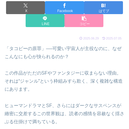
X
Facebook
はてブ
LINE
コピー
2025.06.29
2025.07.05
「タコピーの原罪」──可愛い宇宙人が主役なのに、なぜ
こんなにも心が抉られるのか？
この作品がただのSFやファンタジーに収まらない理由。
それは“ジャンル”という枠組みすら欺く、深く複雑な構造
にあります。
ヒューマンドラマとSF、さらにはダークなサスペンスが
緻密に交差するこの世界観は、読者の感情を容赦なく揺さ
ぶる仕掛けで満ちている。