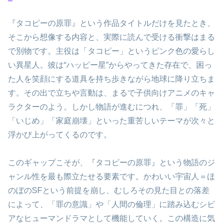
『タコピーの原罪』という作品タイトルだけを見たとき、
そこから想像する内容と、実際に読んで受ける衝撃はまる
で別物です。主役は「タコピー」というピンク色の愛らし
い異星人。彼は“ハッピー星”からやってきた存在で、困っ
た人を笑顔にする道具を持ち歩きながら地球に降り立ちま
す。その出で立ちや言動は、まるで子供向けアニメのキャ
ラクターのよう。しかし物語が進むにつれ、「罪」「死」
「いじめ」「家庭崩壊」といった重苦しいテーマが次々と
浮かび上がってくるのです。
このギャップこそが、『タコピーの原罪』という物語のジ
ャンル性を最も際立たせる要素です。かわいい宇宙人＝ほ
のぼのSFという前提を崩し、むしろその見た目との落差
によって、「罪の意識」や「人間の倫理」に踏み込むシビ
アなヒューマンドラマとして機能していく。この構造に気