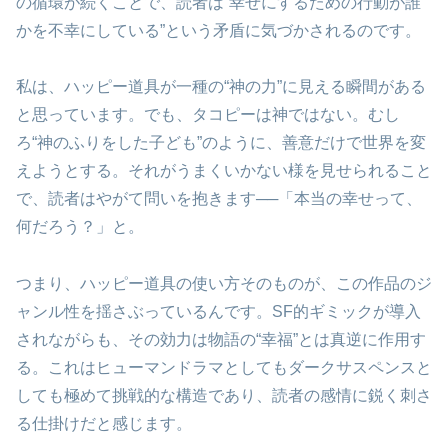
の循環が続くことで、読者は“幸せにするための行動が誰
かを不幸にしている”という矛盾に気づかされるのです。
私は、ハッピー道具が一種の“神の力”に見える瞬間がある
と思っています。でも、タコピーは神ではない。むし
ろ“神のふりをした子ども”のように、善意だけで世界を変
えようとする。それがうまくいかない様を見せられること
で、読者はやがて問いを抱きます──「本当の幸せって、
何だろう？」と。
つまり、ハッピー道具の使い方そのものが、この作品のジ
ャンル性を揺さぶっているんです。SF的ギミックが導入
されながらも、その効力は物語の“幸福”とは真逆に作用す
る。これはヒューマンドラマとしてもダークサスペンスと
しても極めて挑戦的な構造であり、読者の感情に鋭く刺さ
る仕掛けだと感じます。