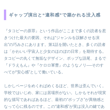
ギャップ演出と“違和感”で築かれる没入感
『タコピーの原罪』という作品がここまで多くの読者を惹
きつけた最大の要因、それは“ジャンルを誤解させる演
出”の巧みさにあります。第1話を開いたとき、多くの読者
は「かわいい宇宙人と少女のほのぼの日常」を期待する。
タコピーの丸くて無垢なデザイン、ポップな語尾、まるで
『ドラえもん』や『ケロロ軍曹』のようなノリ──そのす
べてが“安心感”として働いている。
しかしページをめくればめくるほど、世界は歪んでいく。
学校ではいじめ、家には居場所がない。しかもそれが現実
的な描写であればあるほど、最初の“ポップさ”が異物感と
なって心に残るのです。この“違和感”が実は没入の鍵であ