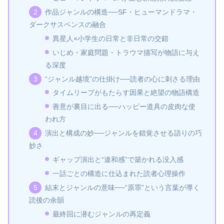
作品ジャンルの構造──SF・ヒューマンドラマ・
ダークサスペンスの融合
異星人×小学生の日常と非日常の交錯
いじめ・家庭問題・トラウマ描写が物語に与え
る深度
“ジャンル越境”の仕掛け──読者の心に刺さる理由
タイムリープがもたらす因果と絶望の物語構造
善意が裏目に出る──ハッピー道具の皮肉な使
われ方
演出と構成の妙──ジャンルを錯覚させる語りの巧
妙さ
ギャップ演出と“違和感”で築かれる没入感
一話ごとの構造に仕込まれた読者心理操作
結末とジャンルの意味──“原罪”という言葉が導く
読後の余韻
最終回に潜むジャンルの再定義