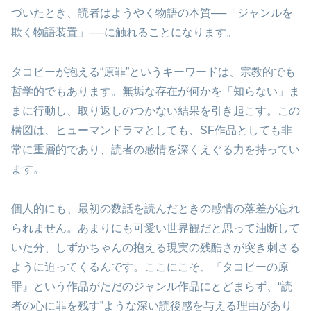
づいたとき、読者はようやく物語の本質──「ジャンルを
欺く物語装置」──に触れることになります。
タコピーが抱える“原罪”というキーワードは、宗教的でも
哲学的でもあります。無垢な存在が何かを「知らない」ま
まに行動し、取り返しのつかない結果を引き起こす。この
構図は、ヒューマンドラマとしても、SF作品としても非
常に重層的であり、読者の感情を深くえぐる力を持ってい
ます。
個人的にも、最初の数話を読んだときの感情の落差が忘れ
られません。あまりにも可愛い世界観だと思って油断して
いた分、しずかちゃんの抱える現実の残酷さが突き刺さる
ように迫ってくるんです。ここにこそ、『タコピーの原
罪』という作品がただのジャンル作品にとどまらず、“読
者の心に罪を残す”ような深い読後感を与える理由があり