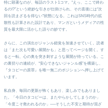
特に顕著なのが、毎話のラスト1コマ。“えっ、ここで終わ
るの!?”という絶妙な引きが仕掛けられ、その直後には“次
回を読まざるを得ない”状態になる。これはSNS時代の拡
散性も計算された設計であり、マンガというメディアの性
質を最大限に活かした語りの妙です。
さらに、この演出がジャンル錯覚を加速させていく。読者
は「また次も可愛い展開かも」と思ってページを開く。す
ると一転、心の奥を突き刺すような展開が待っている。こ
の裏切りの連続が、“安心できないジャンル感”を構築し、
『タコピーの原罪』を唯一無二のポジションへ押し上げて
います。
私自身、毎回の更新が怖くもあり、楽しみでもありまし
た。「今日のタコピーは、またやらかしてしまうのか」
「今度こそ救われるのか」──そうした不安と期待が混ざ