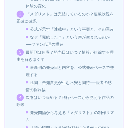
体験の変化
『メダリスト』は完結しているのか？連載状況を
正確に確認
公式が示す「連載中」という事実と、その重み
なぜ「完結した？」という声が生まれるのか
──ファン心理の構造
最新刊は何巻？発売日はいつ？情報が錯綜する理
由を解きほぐす
最新刊の発売日と内容を、公式発表ベースで整
理する
延期・告知変更が生む不安と期待──読者の感
情の揺れ幅
次巻はいつ読める？刊行ペースから見える作品の
呼吸
発売間隔から考える『メダリスト』の制作リズ
ム
「待つ時間」さえ物語体験になる作品の強さ