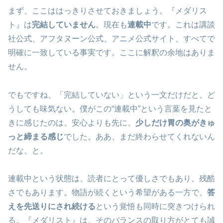
まず、ここははっきりさせておきましょう。『メダリス
ト』は
完結していません
。現在も
連載中
です。これは講談
社公式、アフタヌーン公式、アニメ公式サイト、すべてで
明確に一致している事実です。ここに解釈の余地はありま
せん。
でもですね、「完結していない」という一文だけだと、ど
うしても味気ない。僕がこの“連載中”という言葉を見たと
きに感じたのは、安心よりも先に、
少しだけ胃の奥がきゅ
っと締まる感じ
でした。ああ、まだ終わらせてくれないん
だな、と。
連載中という状態は、読者にとって優しさでもあり、残酷
さでもあります。物語が続くという希望がある一方で、
答
えを先送りにされ続ける
という覚悟も同時に突きつけられ
る。『メダリスト』は、そのバランスの取り方がとても誠