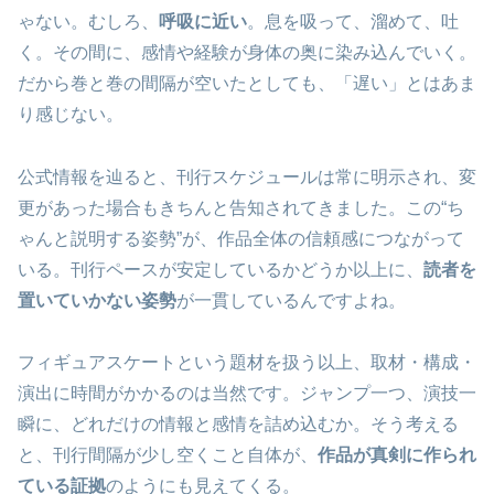
ゃない。むしろ、
呼吸に近い
。息を吸って、溜めて、吐
く。その間に、感情や経験が身体の奥に染み込んでいく。
だから巻と巻の間隔が空いたとしても、「遅い」とはあま
り感じない。
公式情報を辿ると、刊行スケジュールは常に明示され、変
更があった場合もきちんと告知されてきました。この“ち
ゃんと説明する姿勢”が、作品全体の信頼感につながって
いる。刊行ペースが安定しているかどうか以上に、
読者を
置いていかない姿勢
が一貫しているんですよね。
フィギュアスケートという題材を扱う以上、取材・構成・
演出に時間がかかるのは当然です。ジャンプ一つ、演技一
瞬に、どれだけの情報と感情を詰め込むか。そう考える
と、刊行間隔が少し空くこと自体が、
作品が真剣に作られ
ている証拠
のようにも見えてくる。