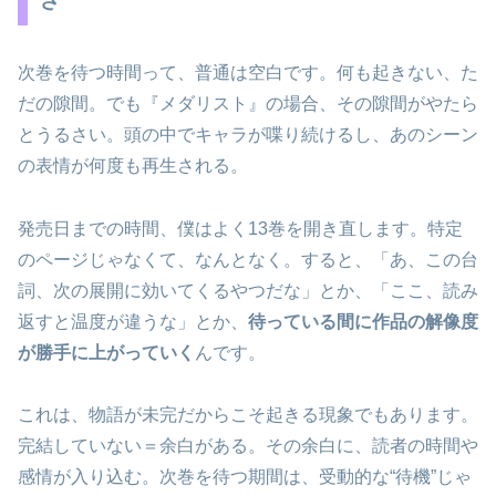
さ
次巻を待つ時間って、普通は空白です。何も起きない、た
だの隙間。でも『メダリスト』の場合、その隙間がやたら
とうるさい。頭の中でキャラが喋り続けるし、あのシーン
の表情が何度も再生される。
発売日までの時間、僕はよく13巻を開き直します。特定
のページじゃなくて、なんとなく。すると、「あ、この台
詞、次の展開に効いてくるやつだな」とか、「ここ、読み
返すと温度が違うな」とか、
待っている間に作品の解像度
が勝手に上がっていく
んです。
これは、物語が未完だからこそ起きる現象でもあります。
完結していない＝余白がある。その余白に、読者の時間や
感情が入り込む。次巻を待つ期間は、受動的な“待機”じゃ