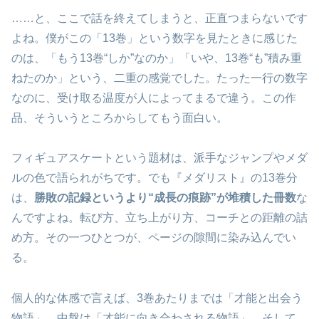
……と、ここで話を終えてしまうと、正直つまらないです
よね。僕がこの「13巻」という数字を見たときに感じた
のは、「もう13巻“しか”なのか」「いや、13巻“も”積み重
ねたのか」という、二重の感覚でした。たった一行の数字
なのに、受け取る温度が人によってまるで違う。この作
品、そういうところからしてもう面白い。
フィギュアスケートという題材は、派手なジャンプやメダ
ルの色で語られがちです。でも『メダリスト』の13巻分
は、
勝敗の記録というより“成長の痕跡”が堆積した冊数
な
んですよね。転び方、立ち上がり方、コーチとの距離の詰
め方。その一つひとつが、ページの隙間に染み込んでい
る。
個人的な体感で言えば、3巻あたりまでは「才能と出会う
物語」、中盤は「才能に向き合わされる物語」、そして