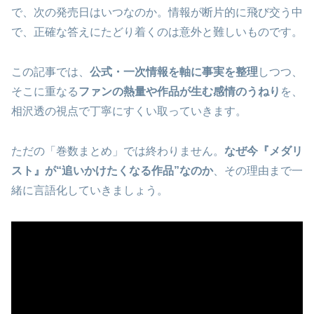
で、次の発売日はいつなのか。情報が断片的に飛び交う中
で、正確な答えにたどり着くのは意外と難しいものです。
この記事では、
公式・一次情報を軸に事実を整理
しつつ、
そこに重なる
ファンの熱量や作品が生む感情のうねり
を、
相沢透の視点で丁寧にすくい取っていきます。
ただの「巻数まとめ」では終わりません。
なぜ今『メダリ
スト』が“追いかけたくなる作品”なのか
、その理由まで一
緒に言語化していきましょう。