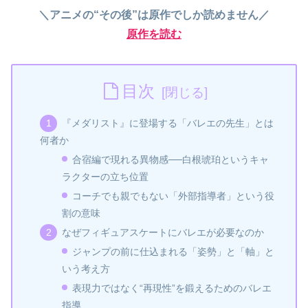
＼アニメの“その後”は原作でしか読めません／
原作を読む
目次
『メダリスト』に登場する「バレエの先生」とは
何者か
合宿編で現れる異物感──白根琥珀というキャ
ラクターの立ち位置
コーチでも親でもない「外部指導者」という役
割の意味
なぜフィギュアスケートにバレエが必要なのか
ジャンプの前に仕込まれる「姿勢」と「軸」と
いう考え方
表現力ではなく“再現性”を鍛えるためのバレエ
指導