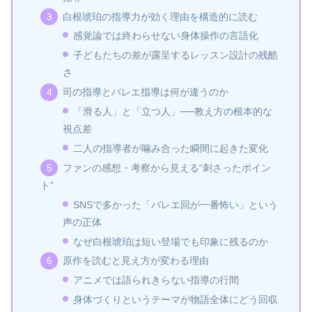
白根琥珀の指導力が効く理由を構造的に読む
感覚論では終わらせない身体操作の言語化
子どもたちの差が露呈するレッスン設計の残酷
さ
司の指導とバレエ指導は何が違うのか
「滑る人」と「立つ人」──教え方の根本的な
視点差
二人の指導者が噛み合った瞬間に起きた変化
ファンの感想・考察から見える“刺さったポイン
ト”
SNSで多かった「バレエ回が一番怖い」という
声の正体
なぜ白根琥珀は短い登場でも印象に残るのか
原作を読むと見え方が変わる理由
アニメでは語られきらない指導の行間
身体づくりというテーマが物語全体にどう回収