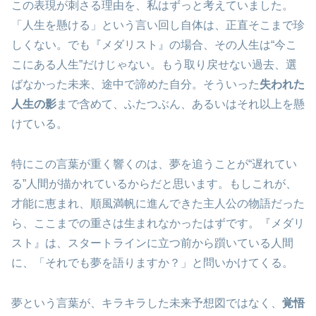
この表現が刺さる理由を、私はずっと考えていました。
「人生を懸ける」という言い回し自体は、正直そこまで珍
しくない。でも『メダリスト』の場合、その人生は“今こ
こにある人生”だけじゃない。もう取り戻せない過去、選
ばなかった未来、途中で諦めた自分。そういった
失われた
人生の影
まで含めて、ふたつぶん、あるいはそれ以上を懸
けている。
特にこの言葉が重く響くのは、夢を追うことが“遅れてい
る”人間が描かれているからだと思います。もしこれが、
才能に恵まれ、順風満帆に進んできた主人公の物語だった
ら、ここまでの重さは生まれなかったはずです。『メダリ
スト』は、スタートラインに立つ前から躓いている人間
に、「それでも夢を語りますか？」と問いかけてくる。
夢という言葉が、キラキラした未来予想図ではなく、
覚悟