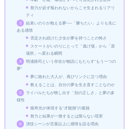
努力が必ず報われないからこそ生まれるリアリ
ティ
結束いのりが抱える夢──「勝ちたい」よりも先に
ある感情
否定され続けた少女が夢を持つことの怖さ
スケートがいのりにとって「逃げ場」から「居
場所」へ変わる瞬間
明浦路司という存在が物語にもたらす“もう一つの
夢”
夢に敗れた大人が、再びリンクに立つ理由
教えることは、自分の夢を生き直すことなのか
ライバルたちが映し出す「別の正しさ」と夢の多
様性
狼嵜光が体現する“才能側”の孤独
努力と結果が一致するとは限らない現実
演技シーンが言葉以上に感情を語る理由