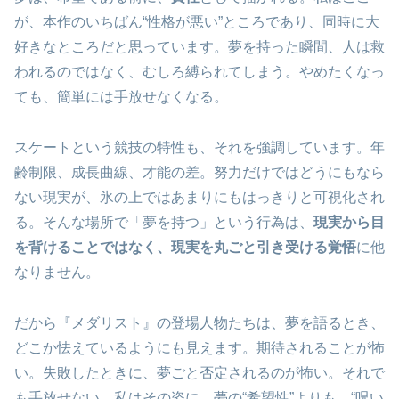
が、本作のいちばん“性格が悪い”ところであり、同時に大
好きなところだと思っています。夢を持った瞬間、人は救
われるのではなく、むしろ縛られてしまう。やめたくなっ
ても、簡単には手放せなくなる。
スケートという競技の特性も、それを強調しています。年
齢制限、成長曲線、才能の差。努力だけではどうにもなら
ない現実が、氷の上ではあまりにもはっきりと可視化され
る。そんな場所で「夢を持つ」という行為は、
現実から目
を背けることではなく、現実を丸ごと引き受ける覚悟
に他
なりません。
だから『メダリスト』の登場人物たちは、夢を語るとき、
どこか怯えているようにも見えます。期待されることが怖
い。失敗したときに、夢ごと否定されるのが怖い。それで
も手放せない。私はその姿に、夢の“希望性”よりも、“呪い