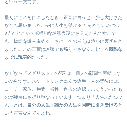
という一文です。
最初にこれを目にしたとき、正直に言うと、少し大げさだ
なとも思いました。夢に人生を懸ける？ それも“ふたつぶ
ん”？ どこかスポ根的な誇張表現にも見えたんです。で
も、物語を読み進めるうちに、その考えは静かに裏切られ
ました。この言葉は誇張でも煽りでもなく、むしろ
残酷な
までに現実的
だった。
なぜなら『メダリスト』の“夢”は、個人の願望で完結しな
いからです。スケートリンクに立つ選手一人の背後には、
コーチ、家族、時間、犠牲、過去の選択……そういったも
のが幾層にも折り重なっています。つまり「人生ふたつぶ
ん」とは、
自分の人生＋誰かの人生を同時に引き受ける
と
いう宣言なんですよね。