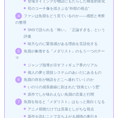
登場タイミングが物語にもたらした構造的変化
司のコーチ像を揺さぶる“外部の視点”
ファンは魚淵をどう見ているのか――感想と考察
の整理
SNSで語られる「怖い」「正論すぎる」という
評価
味方なのに緊張感がある理由を言語化する
魚淵が象徴する『メダリスト』のもう一つのテー
マ
ジャンプ指導が示すフィギュア界のリアル
個人の夢と競技システムのあいだにあるもの
魚淵の存在が物語をどこへ連れていくのか
いのりの成長曲線に刻まれた“技術という壁”
原作でしか味わえない魚淵の言葉と行間
魚淵を知ると『メダリスト』はもっと面白くなる
アニメ視聴だけでは見落としがちな視点
原作を読むことで立ち上がる感情の奥行き