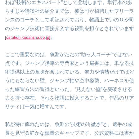
わば“技術のエキスパート”として登場します。単行本のあ
らすじや講談社の紹介文では、彼は司が招聘したフリーラ
ンスのコーチとして明記されており、物語上でいのりや司
のジャンプ技術に直接介入する役割を担うとされています
。
[cstation.kodansha.co.jp]
ここで重要なのは、魚淵がただの“助っ人コーチ”ではない
点です。ジャンプ指導の専門家という肩書には、単なる技
術提供以上の意味が含まれている。努力や情熱だけではど
うにもならない壁、ジャンプ軸や空中姿勢、ハーネスを使
った練習方法の習得といった、“見えない壁”を突破させる
力を持つ存在。それを物語に投入することで、作品のリア
リティは一気に増すんです。
私が特に痺れたのは、魚淵の“技術の冷徹さ”と、選手の成
長を見守る静かな熱量のギャップです。公式資料には書か