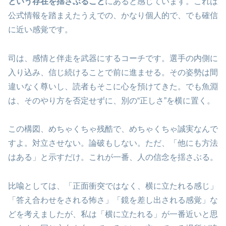
という存在を揺さぶること
にあると感じています。これは
公式情報を踏まえたうえでの、かなり個人的で、でも確信
に近い感覚です。
司は、感情と伴走を武器にするコーチです。選手の内側に
入り込み、信じ続けることで前に進ませる。その姿勢は間
違いなく尊いし、読者もそこに心を預けてきた。でも魚淵
は、そのやり方を否定せずに、別の“正しさ”を横に置く。
この構図、めちゃくちゃ残酷で、めちゃくちゃ誠実なんで
すよ。対立させない。論破もしない。ただ、「他にも方法
はある」と示すだけ。これが一番、人の信念を揺さぶる。
比喩としては、「正面衝突ではなく、横に立たれる感じ」
「答え合わせをされる怖さ」「鏡を差し出される感覚」な
どを考えましたが、私は「横に立たれる」が一番近いと思