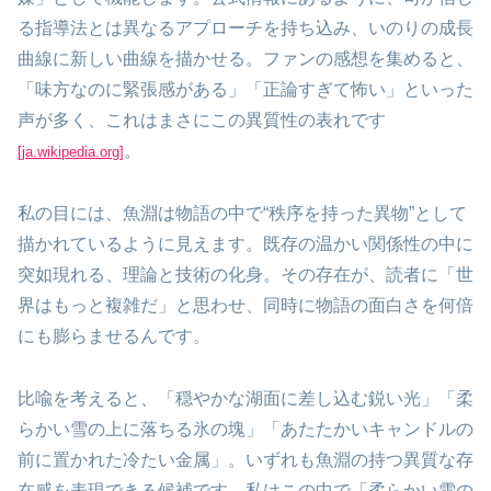
る指導法とは異なるアプローチを持ち込み、いのりの成長
曲線に新しい曲線を描かせる。ファンの感想を集めると、
「味方なのに緊張感がある」「正論すぎて怖い」といった
声が多く、これはまさにこの異質性の表れです
。
[ja.wikipedia.org]
私の目には、魚淵は物語の中で“秩序を持った異物”として
描かれているように見えます。既存の温かい関係性の中に
突如現れる、理論と技術の化身。その存在が、読者に「世
界はもっと複雑だ」と思わせ、同時に物語の面白さを何倍
にも膨らませるんです。
比喩を考えると、「穏やかな湖面に差し込む鋭い光」「柔
らかい雪の上に落ちる氷の塊」「あたたかいキャンドルの
前に置かれた冷たい金属」。いずれも魚淵の持つ異質な存
在感を表現できる候補です。私はこの中で「柔らかい雪の