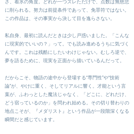
さ、着氷の角度。どれか一つズレただけで、点数は無慈悲
に削られる。努力は前提条件であって、免罪符ではない。
この作品は、その事実から決して目を逸らさない。
私自身、最初に読んだときは少し戸惑いました。「こんな
に現実的でいいの？」って。でも読み進めるうちに気づく
んです。これは残酷にしたいわけじゃない。むしろ逆で、
夢を語るために、現実を正面から描いているんだって。
だからこそ、物語の途中から登場する“専門性”や“技術
論”が、やけに重く、そしてリアルに響く。才能という言
葉が、ふわっとした魔法じゃなく、「どこに、どれだけ、
どう宿っているのか」を問われ始める。その切り替わりの
地点こそが、『メダリスト』という作品が一段階深くなる
瞬間だと感じています。