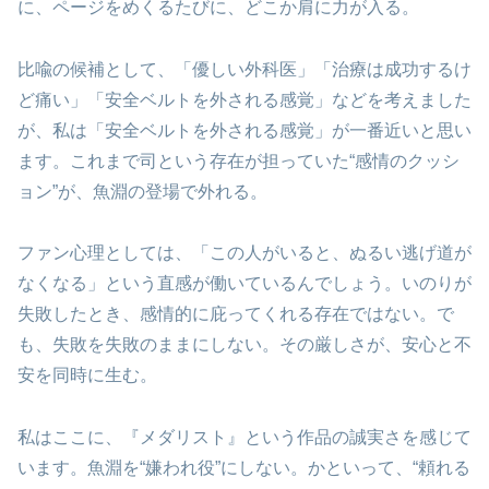
に、ページをめくるたびに、どこか肩に力が入る。
比喩の候補として、「優しい外科医」「治療は成功するけ
ど痛い」「安全ベルトを外される感覚」などを考えました
が、私は「安全ベルトを外される感覚」が一番近いと思い
ます。これまで司という存在が担っていた“感情のクッシ
ョン”が、魚淵の登場で外れる。
ファン心理としては、「この人がいると、ぬるい逃げ道が
なくなる」という直感が働いているんでしょう。いのりが
失敗したとき、感情的に庇ってくれる存在ではない。で
も、失敗を失敗のままにしない。その厳しさが、安心と不
安を同時に生む。
私はここに、『メダリスト』という作品の誠実さを感じて
います。魚淵を“嫌われ役”にしない。かといって、“頼れる