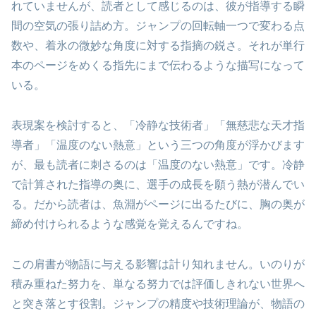
れていませんが、読者として感じるのは、彼が指導する瞬
間の空気の張り詰め方。ジャンプの回転軸一つで変わる点
数や、着氷の微妙な角度に対する指摘の鋭さ。それが単行
本のページをめくる指先にまで伝わるような描写になって
いる。
表現案を検討すると、「冷静な技術者」「無慈悲な天才指
導者」「温度のない熱意」という三つの角度が浮かびます
が、最も読者に刺さるのは「温度のない熱意」です。冷静
で計算された指導の奥に、選手の成長を願う熱が潜んでい
る。だから読者は、魚淵がページに出るたびに、胸の奥が
締め付けられるような感覚を覚えるんですね。
この肩書が物語に与える影響は計り知れません。いのりが
積み重ねた努力を、単なる努力では評価しきれない世界へ
と突き落とす役割。ジャンプの精度や技術理論が、物語の