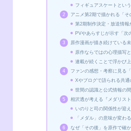
フィギュアスケートという
アニメ第2期で描かれる「そ
第2期制作決定・放送情報
PVやあらすじが示す「次
原作漫画が描き続けている未
原作ならではの心理描写と
連載が続くことで浮かび
ファンの感想・考察に見る
Xやブログで語られる共通
世間の認識と公式情報の
相沢透が考える『メダリスト
いのりと司の関係性が迎え
「メダル」の意味が変わ
なぜ「その後」を原作で確