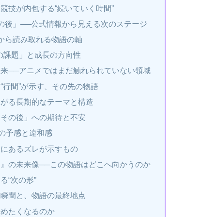
競技が内包する“続いていく時間”
の後」──公式情報から見える次のステージ
から読み取れる物語の軸
の課題」と成長の方向性
来──アニメではまだ触れられていない領域
“行間”が示す、その先の物語
上がる長期的なテーマと構造
「その後」への期待と不安
の予感と違和感
間にあるズレが示すもの
』の未来像──この物語はどこへ向かうのか
る“次の形”
る瞬間と、物語の最終地点
かめたくなるのか