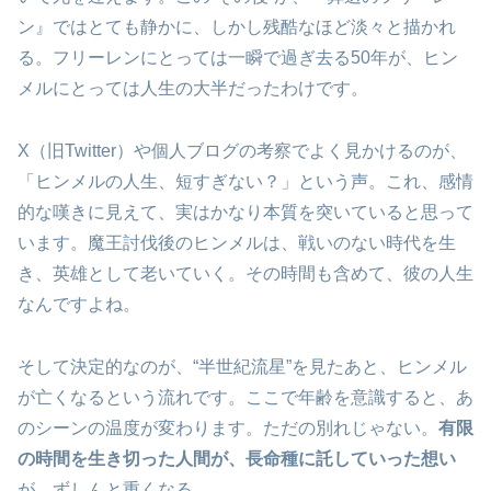
ン』ではとても静かに、しかし残酷なほど淡々と描かれ
る。フリーレンにとっては一瞬で過ぎ去る50年が、ヒン
メルにとっては人生の大半だったわけです。
X（旧Twitter）や個人ブログの考察でよく見かけるのが、
「ヒンメルの人生、短すぎない？」という声。これ、感情
的な嘆きに見えて、実はかなり本質を突いていると思って
います。魔王討伐後のヒンメルは、戦いのない時代を生
き、英雄として老いていく。その時間も含めて、彼の人生
なんですよね。
そして決定的なのが、“半世紀流星”を見たあと、ヒンメル
が亡くなるという流れです。ここで年齢を意識すると、あ
のシーンの温度が変わります。ただの別れじゃない。
有限
の時間を生き切った人間が、長命種に託していった想い
が、ずしんと重くなる。