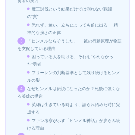
勇者の実力
魔王討伐という結果だけでは測れない戦闘
の“質”
恐れず、迷い、立ち止まっても前に出る──精
神的な強さの正体
「ヒンメルならそうした」──彼の行動原理が物語
を支配している理由
困っている人を助ける、それを“やめなかっ
た”勇者
フリーレンの判断基準として残り続けるヒンメ
ルの影
なぜヒンメルは伝説になったのか？死後に強くな
る英雄の構造
英雄は生きている時より、語られ始めた時に完
成する
ファン考察が示す「ヒンメル神話」が膨らみ続
ける理由