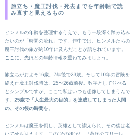
旅立ち・魔王討伐・死去までを年齢軸で読
み直すと見えるもの
ヒンメルの年齢を整理するうえで、もう一段深く踏み込み
たいのが「時間の流れ」です。作中では、ヒンメルたちの
魔王討伐の旅が約10年に及んだことが語られています。
ここに、先ほどの年齢情報を重ねてみましょう。
旅立ちがおよそ16歳。7年後で23歳。そして10年の冒険を
終えた魔王討伐時は、25〜26歳前後。数字として並べる
とシンプルですが、ここで私はいつも想像してしまうんで
す。
25歳で「人生最大の目的」を達成してしまった人間
の、その後の時間
を。
ヒンメルは魔王を倒し、英雄として讃えられ、その後は老
いて死を迎えます。この“その後”が、『葬送のフリーレ