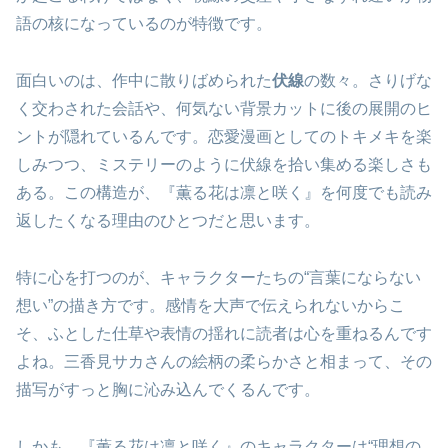
語の核になっているのが特徴です。
面白いのは、作中に散りばめられた
伏線
の数々。さりげな
く交わされた会話や、何気ない背景カットに後の展開のヒ
ントが隠れているんです。恋愛漫画としてのトキメキを楽
しみつつ、ミステリーのように伏線を拾い集める楽しさも
ある。この構造が、『薫る花は凛と咲く』を何度でも読み
返したくなる理由のひとつだと思います。
特に心を打つのが、キャラクターたちの“言葉にならない
想い”の描き方です。感情を大声で伝えられないからこ
そ、ふとした仕草や表情の揺れに読者は心を重ねるんです
よね。三香見サカさんの絵柄の柔らかさと相まって、その
描写がすっと胸に沁み込んでくるんです。
しかも、『薫る花は凛と咲く』のキャラクターは“理想の