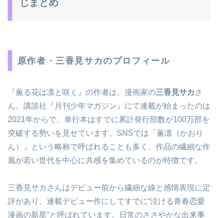
じまとめ
原作者・三香見サカのプロフィール
『薫る花は凛と咲く』の作者は、漫画家の
三香見サカ
さ
ん。講談社『月刊少年マガジン』にて連載が始まったのは
2021年からで、単行本はすでに累計発行部数が100万部を
突破する勢いを見せています。SNSでは「薫凛（かおり
ん）」という略称で呼ばれることも多く、作品の繊細な作
風が若い世代を中心に共感を集めているのが特徴です。
三香見サカさんはデビュー前から繊細な線と感情表現に定
評があり、連載デビュー作にしてすでに“泣ける青春恋愛
漫画の新星”と呼ばれています。日常のささやかな出来事