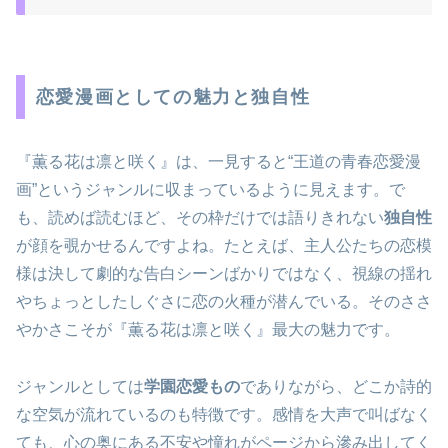
恋愛漫画としての魅力と独自性
『薫る花は凛と咲く』は、一見すると“王道の青春恋愛漫
画”というジャンルに収まっているように見えます。で
も、読めば読むほど、その枠だけでは語りきれない
独自性
が顔を覗かせるんですよね。たとえば、主人公たちの恋模
様は決して劇的な告白シーンばかりではなく、視線の揺れ
やちょっとしたしぐさに恋の火種が潜んでいる。そのささ
やかさこそが『薫る花は凛と咲く』最大の魅力です。
ジャンルとしては
学園恋愛もの
でありながら、どこか詩的
な空気が流れているのも特徴です。感情を大声で叫ばなく
ても、心の奥にある不安や憧れがページから滲み出してく