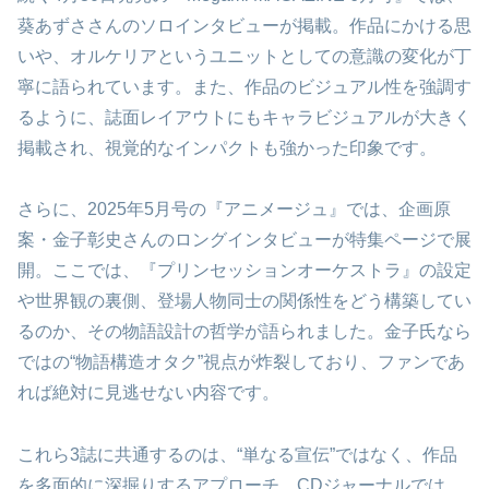
葵あずささんのソロインタビューが掲載。作品にかける思
いや、オルケリアというユニットとしての意識の変化が丁
寧に語られています。また、作品のビジュアル性を強調す
るように、誌面レイアウトにもキャラビジュアルが大きく
掲載され、視覚的なインパクトも強かった印象です。
さらに、2025年5月号の『アニメージュ』では、企画原
案・金子彰史さんのロングインタビューが特集ページで展
開。ここでは、『プリンセッションオーケストラ』の設定
や世界観の裏側、登場人物同士の関係性をどう構築してい
るのか、その物語設計の哲学が語られました。金子氏なら
ではの“物語構造オタク”視点が炸裂しており、ファンであ
れば絶対に見逃せない内容です。
これら3誌に共通するのは、“単なる宣伝”ではなく、作品
を多面的に深掘りするアプローチ。CDジャーナルでは