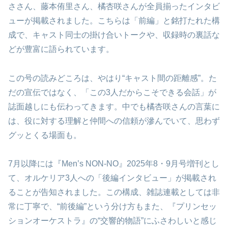
ささん、藤本侑里さん、橘杏咲さんが全員揃ったインタビ
ューが掲載されました。こちらは「前編」と銘打たれた構
成で、キャスト同士の掛け合いトークや、収録時の裏話な
どが豊富に語られています。
この号の読みどころは、やはり“キャスト間の距離感”。た
だの宣伝ではなく、「この3人だからこそできる会話」が
誌面越しにも伝わってきます。中でも橘杏咲さんの言葉に
は、役に対する理解と仲間への信頼が滲んでいて、思わず
グッとくる場面も。
7月以降には『Men’s NON-NO』2025年8・9月号増刊とし
て、オルケリア3人への「後編インタビュー」が掲載され
ることが告知されました。この構成、雑誌連載としては非
常に丁寧で、“前後編”という分け方もまた、『プリンセッ
ションオーケストラ』の“交響的物語”にふさわしいと感じ