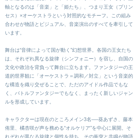
軸となるのは「音楽」と「姫たち」、つまり王女（プリン
セス）×オーケストラという対照的なモチーフ。この組み
合わせが物語とビジュアル、音楽演出のすべてを牽引して
います。
舞台は“音律によって国が動く”幻想世界。各国の王女たち
は、それぞれ異なる旋律（シンフォニー）を宿し、自国の
文化や政治を背負って舞台に立ちます。ファンタジーの王
道的世界観に「オーケストラ＝調和／対立」という音楽的
な構造を織り交ぜることで、ただのアイドル作品でもな
く、バトルファンタジーでもなく、まったく新しいジャン
ルを形成しています。
キャラクターは現在のところメイン3名──葵あずさ、藤本
侑里、橘杏咲が声を務める“オルケリア”を中心に展開。そ
れぞれが異なる旋律と個性を持ち、その衝突と共鳴が物語