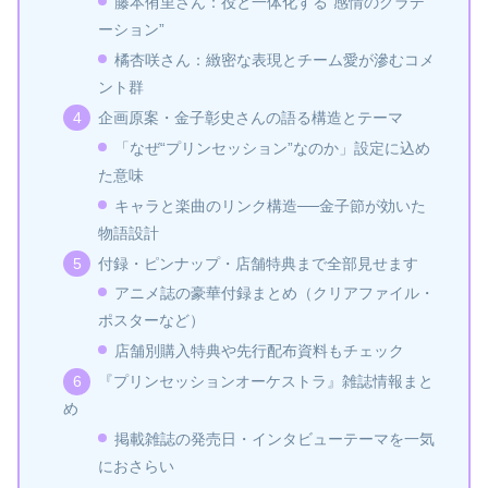
藤本侑里さん：役と一体化する“感情のグラデ
ーション”
橘杏咲さん：緻密な表現とチーム愛が滲むコメ
ント群
企画原案・金子彰史さんの語る構造とテーマ
「なぜ“プリンセッション”なのか」設定に込め
た意味
キャラと楽曲のリンク構造──金子節が効いた
物語設計
付録・ピンナップ・店舗特典まで全部見せます
アニメ誌の豪華付録まとめ（クリアファイル・
ポスターなど）
店舗別購入特典や先行配布資料もチェック
『プリンセッションオーケストラ』雑誌情報まと
め
掲載雑誌の発売日・インタビューテーマを一気
におさらい