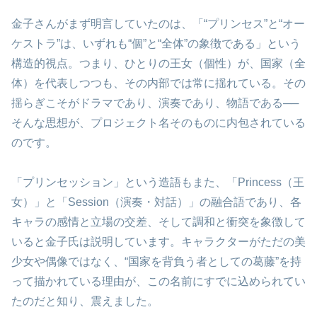
金子さんがまず明言していたのは、「“プリンセス”と“オー
ケストラ”は、いずれも“個”と“全体”の象徴である」という
構造的視点。つまり、ひとりの王女（個性）が、国家（全
体）を代表しつつも、その内部では常に揺れている。その
揺らぎこそがドラマであり、演奏であり、物語である──
そんな思想が、プロジェクト名そのものに内包されている
のです。
「プリンセッション」という造語もまた、「Princess（王
女）」と「Session（演奏・対話）」の融合語であり、各
キャラの感情と立場の交差、そして調和と衝突を象徴して
いると金子氏は説明しています。キャラクターがただの美
少女や偶像ではなく、“国家を背負う者としての葛藤”を持
って描かれている理由が、この名前にすでに込められてい
たのだと知り、震えました。