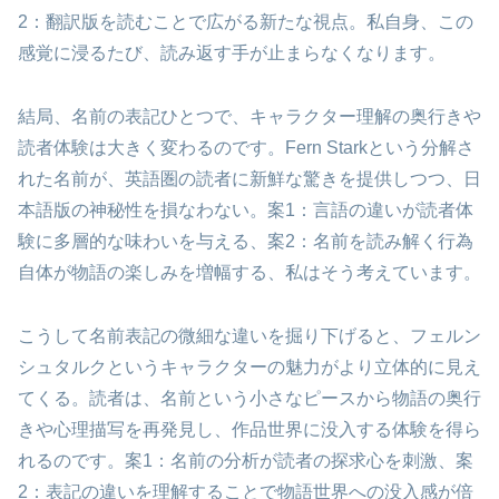
2：翻訳版を読むことで広がる新たな視点。私自身、この
感覚に浸るたび、読み返す手が止まらなくなります。
結局、名前の表記ひとつで、キャラクター理解の奥行きや
読者体験は大きく変わるのです。Fern Starkという分解さ
れた名前が、英語圏の読者に新鮮な驚きを提供しつつ、日
本語版の神秘性を損なわない。案1：言語の違いが読者体
験に多層的な味わいを与える、案2：名前を読み解く行為
自体が物語の楽しみを増幅する、私はそう考えています。
こうして名前表記の微細な違いを掘り下げると、フェルン
シュタルクというキャラクターの魅力がより立体的に見え
てくる。読者は、名前という小さなピースから物語の奥行
きや心理描写を再発見し、作品世界に没入する体験を得ら
れるのです。案1：名前の分析が読者の探求心を刺激、案
2：表記の違いを理解することで物語世界への没入感が倍