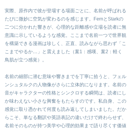
実際、原作内で彼が登場する場面ごとに、名前が呼ばれる
たびに微妙に空気が変わるのを感じます。FernとStarkの
二つに分かれた響きが、心理的な距離感や立場を読者に無
意識に示しているような感覚。ここまで名前一つで世界観
を構築できる漫画は珍しく、正直、読みながら思わず「こ
こまでやるか…」と震えました（案1：感嘆、案2：軽く
鳥肌が立つ感覚）。
名前の細部に潜む意味や響きまでを丁寧に拾うと、フェル
ンシュタルクの人物像がさらに立体的になります。名前の
音がキャラクターの性格とシンクロする瞬間は、読者にし
か味わえない小さな興奮をもたらすのです。私自身、この
感覚に取り憑かれて何度も読み返してしまいました。だか
らこそ、単なる翻訳や英語表記の違いだけで終わらせず、
名前そのものが持つ美学や心理的効果まで語り尽くす価値