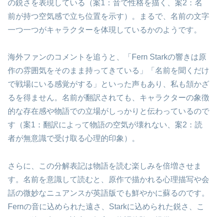
の鋭さを表現している（案1：音で性格を描く、案2：名
前が持つ空気感で立ち位置を示す）。まるで、名前の文字
一つ一つがキャラクターを体現しているかのようです。
海外ファンのコメントを追うと、「Fern Starkの響きは原
作の雰囲気をそのまま持ってきている」「名前を聞くだけ
で戦場にいる感覚がする」といった声もあり、私も頷かざ
るを得ません。名前が翻訳されても、キャラクターの象徴
的な存在感や物語での立場がしっかりと伝わっているので
す（案1：翻訳によって物語の空気が壊れない、案2：読
者が無意識で受け取る心理的印象）。
さらに、この分解表記は物語を読む楽しみを倍増させま
す。名前を意識して読むと、原作で描かれる心理描写や会
話の微妙なニュアンスが英語版でも鮮やかに蘇るのです。
Fernの音に込められた遠さ、Starkに込められた鋭さ、こ