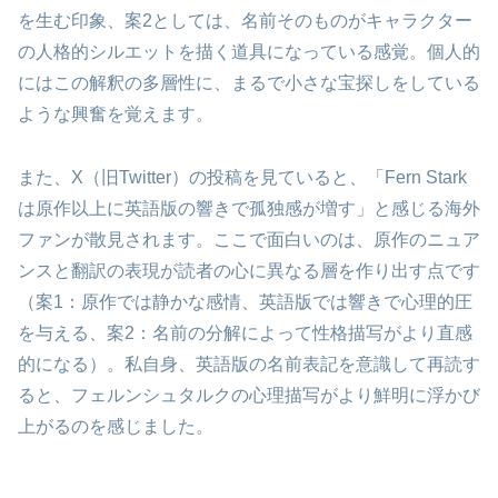
を生む印象、案2としては、名前そのものがキャラクター
の人格的シルエットを描く道具になっている感覚。個人的
にはこの解釈の多層性に、まるで小さな宝探しをしている
ような興奮を覚えます。
また、X（旧Twitter）の投稿を見ていると、「Fern Stark
は原作以上に英語版の響きで孤独感が増す」と感じる海外
ファンが散見されます。ここで面白いのは、原作のニュア
ンスと翻訳の表現が読者の心に異なる層を作り出す点です
（案1：原作では静かな感情、英語版では響きで心理的圧
を与える、案2：名前の分解によって性格描写がより直感
的になる）。私自身、英語版の名前表記を意識して再読す
ると、フェルンシュタルクの心理描写がより鮮明に浮かび
上がるのを感じました。