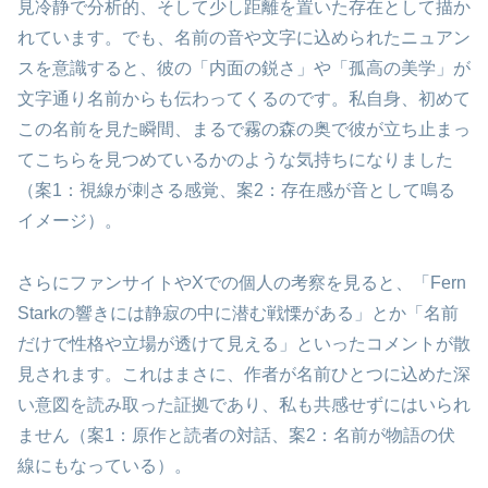
見冷静で分析的、そして少し距離を置いた存在として描か
れています。でも、名前の音や文字に込められたニュアン
スを意識すると、彼の「内面の鋭さ」や「孤高の美学」が
文字通り名前からも伝わってくるのです。私自身、初めて
この名前を見た瞬間、まるで霧の森の奥で彼が立ち止まっ
てこちらを見つめているかのような気持ちになりました
（案1：視線が刺さる感覚、案2：存在感が音として鳴る
イメージ）。
さらにファンサイトやXでの個人の考察を見ると、「Fern
Starkの響きには静寂の中に潜む戦慄がある」とか「名前
だけで性格や立場が透けて見える」といったコメントが散
見されます。これはまさに、作者が名前ひとつに込めた深
い意図を読み取った証拠であり、私も共感せずにはいられ
ません（案1：原作と読者の対話、案2：名前が物語の伏
線にもなっている）。