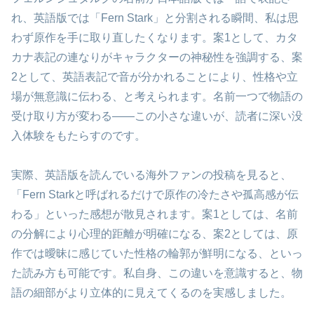
れ、英語版では「Fern Stark」と分割される瞬間、私は思
わず原作を手に取り直したくなります。案1として、カタ
カナ表記の連なりがキャラクターの神秘性を強調する、案
2として、英語表記で音が分かれることにより、性格や立
場が無意識に伝わる、と考えられます。名前一つで物語の
受け取り方が変わる――この小さな違いが、読者に深い没
入体験をもたらすのです。
実際、英語版を読んでいる海外ファンの投稿を見ると、
「Fern Starkと呼ばれるだけで原作の冷たさや孤高感が伝
わる」といった感想が散見されます。案1としては、名前
の分解により心理的距離が明確になる、案2としては、原
作では曖昧に感じていた性格の輪郭が鮮明になる、といっ
た読み方も可能です。私自身、この違いを意識すると、物
語の細部がより立体的に見えてくるのを実感しました。