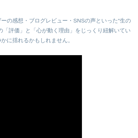
ーの感想・ブログレビュー・SNSの声といった“生の
の「評価」と「心が動く理由」をじっくり紐解いてい
静かに揺れるかもしれません。