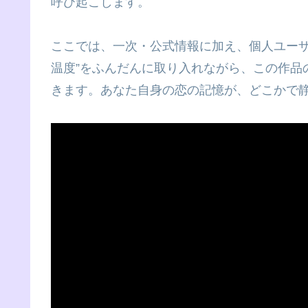
呼び起こします。
ここでは、一次・公式情報に加え、個人ユーザ
温度”をふんだんに取り入れながら、この作品
きます。あなた自身の恋の記憶が、どこかで