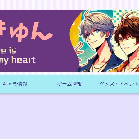
キャラ情報
ゲーム情報
グッズ・イベント