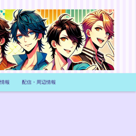
情報
配信・周辺情報