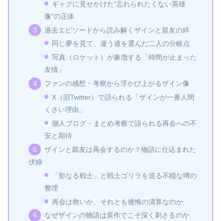
ギャグに見せかけた“忘れられたくない英雄
像”の正体
過去エピソードから読み解くザインと親友の絆
同じ夢を見て、違う道を選んだ二人の分岐点
写真（ロケット）が象徴する「時間が止まった
友情」
ファンの感想・考察から浮かび上がるザイン像
X（旧Twitter）で語られる「ザインが一番人間
くさい理由」
個人ブログ・まとめ考察で語られる再会への不
安と期待
ザインと親友は再会するのか？物語に仕込まれた
伏線
「影なる戦士」と戦士ゴリラを巡る不穏な噂の
整理
再会は救いか、それとも後悔の清算なのか
なぜザインの物語は原作でこそ深く刺さるのか