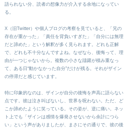
語られない分、読者の想像力が介入する余地になってい
る。
X（旧Twitter）や個人ブログの考察を見ていると、「兄の
存在が重かった」「責任を背負いすぎた」「自分には無理
だと諦めた」という解釈が多く見られます。どれも正解
で、どれも不十分なんですよね。なぜなら、後悔って、理
由が一つじゃないから。複数の小さな躊躇が積み重なっ
て、ある日“動かなかった自分”だけが残る。それがザイン
の停滞だと感じています。
特に印象的なのは、ザインが自分の後悔を声高に語らない
点です。彼は泣き叫ばないし、世界を呪わない。ただ、ど
こか諦めたように笑っている。その姿が、逆に痛い。ネッ
ト上でも「ザインは感情を爆発させないから余計につら
い」という声がありましたが、まさにその通りで、彼の後