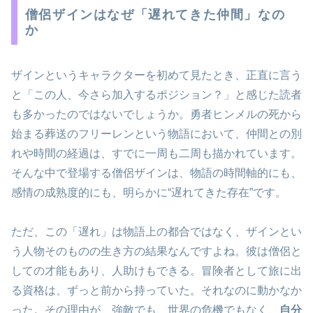
僧侶ザインはなぜ「遅れてきた仲間」なの
か
ザインというキャラクターを初めて見たとき、正直に言う
と「この人、今さら加入するポジション？」と感じた読者
も多かったのではないでしょうか。勇者ヒンメルの死から
始まる葬送のフリーレンという物語において、仲間との別
れや時間の経過は、すでに一周も二周も描かれています。
そんな中で登場する僧侶ザインは、物語の時間軸的にも、
感情の成熟度的にも、明らかに“遅れてきた存在”です。
ただ、この「遅れ」は物語上の都合ではなく、ザインとい
う人物そのものの生き方の結果なんですよね。彼は僧侶と
しての才能もあり、人助けもできる。冒険者として旅に出
る資格は、ずっと前から持っていた。それなのに動かなか
った。その理由が、強敵でも、世界の危機でもなく、
自分