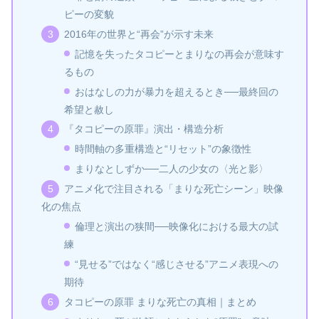
ピーの変貌
2016年の世界と“再会”が示す未来
記憶を失ったタコピーとまりなの再会が意味す
るもの
おはなしの力が暴力を超えるとき──最終回の
希望と赦し
『タコピーの原罪』演出・構造分析
時間軸の多重構造と“リセット”の象徴性
まりなとしずか──二人の少女の〈光と影〉
アニメ化で注目される「まりな死亡シーン」映像
化の焦点
倫理と演出の狭間──映像化における最大の試
練
“見せる”ではなく“感じさせる”アニメ表現への
期待
タコピーの原罪 まりな死亡の真相｜まとめ