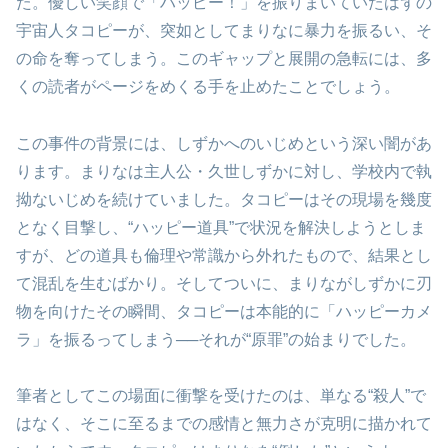
た。優しい笑顔で「ハッピー！」を振りまいていたはずの
宇宙人タコピーが、突如としてまりなに暴力を振るい、そ
の命を奪ってしまう。このギャップと展開の急転には、多
くの読者がページをめくる手を止めたことでしょう。
この事件の背景には、しずかへのいじめという深い闇があ
ります。まりなは主人公・久世しずかに対し、学校内で執
拗ないじめを続けていました。タコピーはその現場を幾度
となく目撃し、“ハッピー道具”で状況を解決しようとしま
すが、どの道具も倫理や常識から外れたもので、結果とし
て混乱を生むばかり。そしてついに、まりながしずかに刃
物を向けたその瞬間、タコピーは本能的に「ハッピーカメ
ラ」を振るってしまう──それが“原罪”の始まりでした。
筆者としてこの場面に衝撃を受けたのは、単なる“殺人”で
はなく、そこに至るまでの感情と無力さが克明に描かれて