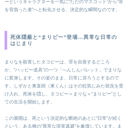
ーというキャラクターを一気に“ただのマスコット”から“罪
を背負った者”へと転化させる、決定的な瞬間なのです。
死体隠蔽と“まりピー”登場…異常な日常の
はじまり
まりなを殺害したタコピーは、罪を自覚するどころ
か、“ハッピー道具”の一つ「へんしんパレット」でまりな
に変身します。その姿のまま、日常に戻ろうとするので
す。しずかと東直樹（東くん）はその狂気じみた状況を受
け入れ、死体を隠し、タコピー＝まりな＝“まりピー”とし
ての生活を開始します。
この展開は、死という決定的な断絶のあとに“日常”が続く
という、ある種の“異常な現実逃避”を象徴しています。ま