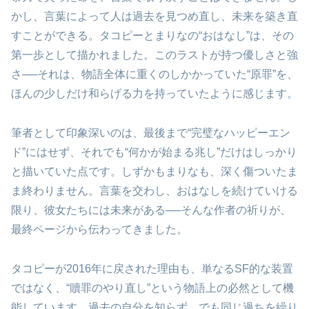
かし、言葉によって人は過去を見つめ直し、未来を築き直
すことができる。タコピーとまりなの“おはなし”は、その
第一歩として描かれました。このラストが持つ優しさと強
さ──それは、物語全体に重くのしかかっていた“原罪”を、
ほんの少しだけ和らげる力を持っていたように感じます。
筆者として印象深いのは、最後まで“完璧なハッピーエン
ド”にはせず、それでも“何かが始まる兆し”だけはしっかり
と描いていた点です。しずかもまりなも、深く傷ついたま
ま終わりません。言葉を交わし、おはなしを続けていける
限り、彼女たちには未来がある──そんな作者の祈りが、
最終ページから伝わってきました。
タコピーが2016年に戻された理由も、単なるSF的な装置
ではなく、“贖罪のやり直し”という物語上の必然として機
能しています。過去の自分を知らず、でも同じ過ちを繰り