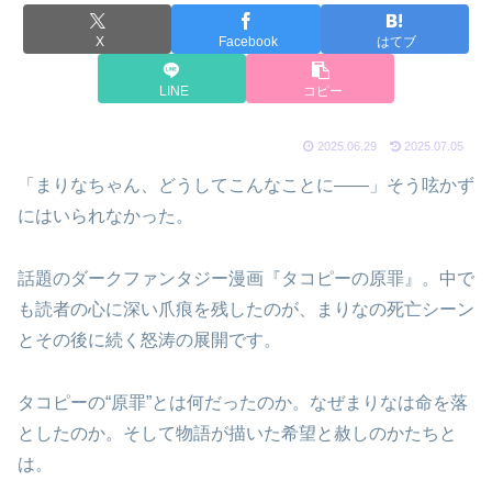
X
Facebook
はてブ
LINE
コピー
2025.06.29
2025.07.05
「まりなちゃん、どうしてこんなことに——」そう呟かず
にはいられなかった。
話題のダークファンタジー漫画『タコピーの原罪』。中で
も読者の心に深い爪痕を残したのが、まりなの死亡シーン
とその後に続く怒涛の展開です。
タコピーの“原罪”とは何だったのか。なぜまりなは命を落
としたのか。そして物語が描いた希望と赦しのかたちと
は。