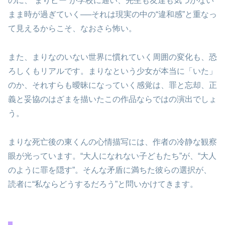
のに、“まりピー”が学校に通い、先生も友達も気づかない
まま時が過ぎていく──それは現実の中の“違和感”と重なっ
て見えるからこそ、なおさら怖い。
また、まりなのいない世界に慣れていく周囲の変化も、恐
ろしくもリアルです。まりなという少女が本当に「いた」
のか、それすらも曖昧になっていく感覚は、罪と忘却、正
義と妥協のはざまを描いたこの作品ならではの演出でしょ
う。
まりな死亡後の東くんの心情描写には、作者の冷静な観察
眼が光っています。“大人になれない子どもたち”が、“大人
のように罪を隠す”。そんな矛盾に満ちた彼らの選択が、
読者に“私ならどうするだろう”と問いかけてきます。