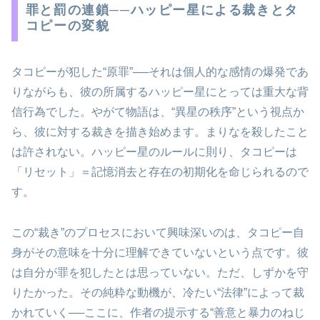
罪と罰の連鎖──ハッピー星による裁きとタ
コピーの変貌
タコピーが犯した“原罪”──それは個人的な感情の爆発であ
りながらも、彼の所属するハッピー星にとっては重大な背
信行為でした。やがて物語は、“異星の秩序”という視点か
ら、彼に対する裁きを描き始めます。まりなを殺したこと
は許されない。ハッピー星のルールに則り、タコピーは
「リセット」＝記憶消去と存在の初期化を命じられるので
す。
この“裁き”のプロセスにおいて興味深いのは、タコピー自
身がその意味を十分に理解できていないという点です。彼
は自分が罪を犯したとは思っていない。ただ、しずかを守
りたかった。その純粋な動機が、冷たい“法律”によって裁
かれていく──ここに、作者の提示する“善意と暴力のねじ