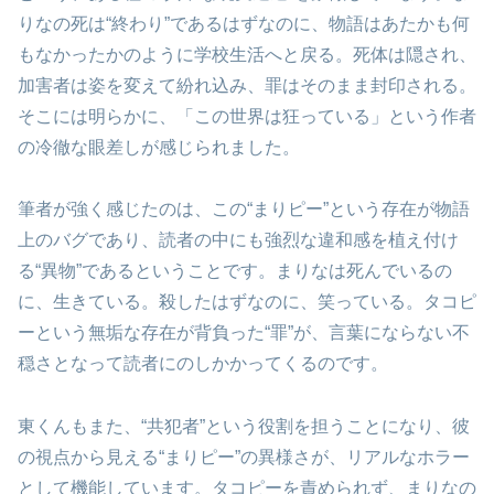
りなの死は“終わり”であるはずなのに、物語はあたかも何
もなかったかのように学校生活へと戻る。死体は隠され、
加害者は姿を変えて紛れ込み、罪はそのまま封印される。
そこには明らかに、「この世界は狂っている」という作者
の冷徹な眼差しが感じられました。
筆者が強く感じたのは、この“まりピー”という存在が物語
上のバグであり、読者の中にも強烈な違和感を植え付け
る“異物”であるということです。まりなは死んでいるの
に、生きている。殺したはずなのに、笑っている。タコピ
ーという無垢な存在が背負った“罪”が、言葉にならない不
穏さとなって読者にのしかかってくるのです。
東くんもまた、“共犯者”という役割を担うことになり、彼
の視点から見える“まりピー”の異様さが、リアルなホラー
として機能しています。タコピーを責められず、まりなの