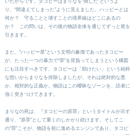
いたからです。タコピーはまりなを“倒した”というよ
り、“間違えてしまった”ように見えました。ハッピーとは
何か？ 守ることと壊すことの境界線はどこにあるの
か？ この問いは、その後の物語全体を通じてずっと尾を
引きます。
また、“ハッピー星”という文明の象徴であったタコピー
が、たった一つの暴力で“罪”を背負ってしまうという構図
にも注目すべきです。タコピーは「助けたい」という純粋
な想いからまりなを排除しましたが、それは絶対的な悪
か、相対的な正義か。物語はこの曖昧なゾーンを、読者に
強く突きつけてきます。
まりなの死は、『タコピーの原罪』というタイトルが示す
通り、“原罪”として重くのしかかり続けます。そしてこ
の“罪”こそが、物語を前に進めるエンジンであり、タコピ