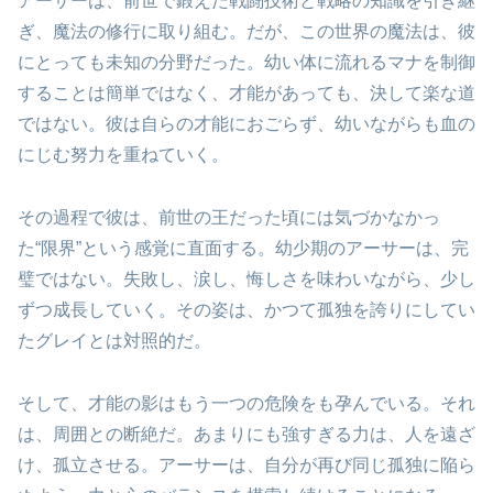
アーサーは、前世で鍛えた戦闘技術と戦略の知識を引き継
ぎ、魔法の修行に取り組む。だが、この世界の魔法は、彼
にとっても未知の分野だった。幼い体に流れるマナを制御
することは簡単ではなく、才能があっても、決して楽な道
ではない。彼は自らの才能におごらず、幼いながらも血の
にじむ努力を重ねていく。
その過程で彼は、前世の王だった頃には気づかなかっ
た“限界”という感覚に直面する。幼少期のアーサーは、完
璧ではない。失敗し、涙し、悔しさを味わいながら、少し
ずつ成長していく。その姿は、かつて孤独を誇りにしてい
たグレイとは対照的だ。
そして、才能の影はもう一つの危険をも孕んでいる。それ
は、周囲との断絶だ。あまりにも強すぎる力は、人を遠ざ
け、孤立させる。アーサーは、自分が再び同じ孤独に陥ら