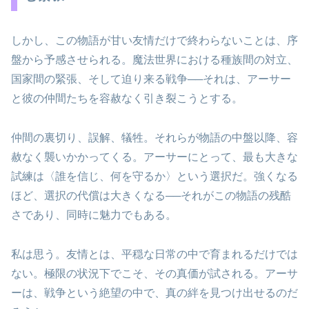
しかし、この物語が甘い友情だけで終わらないことは、序
盤から予感させられる。魔法世界における種族間の対立、
国家間の緊張、そして迫り来る戦争──それは、アーサー
と彼の仲間たちを容赦なく引き裂こうとする。
仲間の裏切り、誤解、犠牲。それらが物語の中盤以降、容
赦なく襲いかかってくる。アーサーにとって、最も大きな
試練は〈誰を信じ、何を守るか〉という選択だ。強くなる
ほど、選択の代償は大きくなる──それがこの物語の残酷
さであり、同時に魅力でもある。
私は思う。友情とは、平穏な日常の中で育まれるだけでは
ない。極限の状況下でこそ、その真価が試される。アーサ
ーは、戦争という絶望の中で、真の絆を見つけ出せるのだ