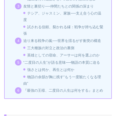
友情と裏切り──仲間たちとの関係の深まり
テシア、ジャスミン、家族──支え合う心の温
度
試される信頼、裂かれる縁：戦争が持ち込む緊
張
迫り来る戦争の嵐──世界を揺るがす衝突の構造
三大種族の対立と政治の裏側
英雄としての宿命、アーサーは何を選ぶのか
“二度目の人生”が語る意味──物語の本質に迫る
強さとは何か、再生とは何か
物語の余韻が胸に残す“もう一度観たくなる理
由”
『最強の王様、二度目の人生は何をする』まとめ