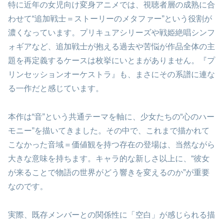
特に近年の女児向け変身アニメでは、視聴者層の成熟に合
わせて“追加戦士＝ストーリーのメタファー”という役割が
濃くなっています。プリキュアシリーズや戦姫絶唱シンフ
ォギアなど、追加戦士が抱える過去や苦悩が作品全体の主
題を再定義するケースは枚挙にいとまがありません。『プ
リンセッションオーケストラ』も、まさにその系譜に連な
る一作だと感じています。
本作は“音”という共通テーマを軸に、少女たちの“心のハー
モニー”を描いてきました。その中で、これまで描かれて
こなかった音域＝価値観を持つ存在の登場は、当然ながら
大きな意味を持ちます。キャラ的な新しさ以上に、“彼女
が来ることで物語の世界がどう響きを変えるのか”が重要
なのです。
実際、既存メンバーとの関係性に「空白」が感じられる描