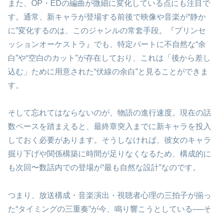
また、OP・EDの編曲が微細に変化している点にも注目で
す。通常、新キャラが登場する前後で映像や音楽が“静か
に”変化するのは、このジャンルの常套手段。『プリンセ
ッションオーケストラ』でも、特定パートに不自然な“余
白”や“空白のカット”が存在しており、これは「後から差し
込む」ために用意された“伏線の余白”と見ることができま
す。
そして忘れてはならないのが、物語の進行速度。現在の話
数ペースを踏まえると、最終章突入までに新キャラを投入
しておく必要があります。そうしなければ、彼女のキャラ
掘り下げや関係構築に時間が足りなくなるため、構成的に
も次回〜数話内での登場が“最も自然な設計”なのです。
つまり、放送構成・音楽演出・視聴者心理の三拍子が揃っ
た“タイミングの三重奏”が今、鳴り響こうとしている──そ