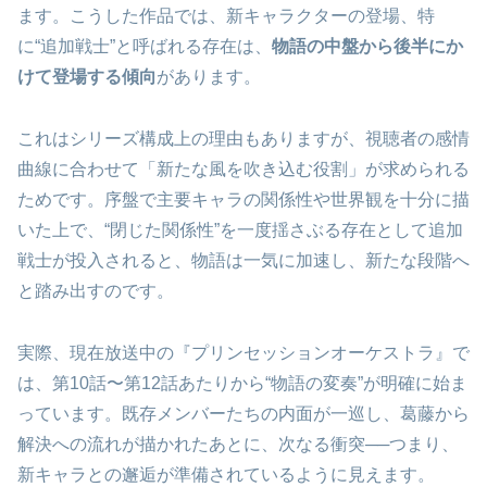
ます。こうした作品では、新キャラクターの登場、特
に“追加戦士”と呼ばれる存在は、
物語の中盤から後半にか
けて登場する傾向
があります。
これはシリーズ構成上の理由もありますが、視聴者の感情
曲線に合わせて「新たな風を吹き込む役割」が求められる
ためです。序盤で主要キャラの関係性や世界観を十分に描
いた上で、“閉じた関係性”を一度揺さぶる存在として追加
戦士が投入されると、物語は一気に加速し、新たな段階へ
と踏み出すのです。
実際、現在放送中の『プリンセッションオーケストラ』で
は、第10話〜第12話あたりから“物語の変奏”が明確に始ま
っています。既存メンバーたちの内面が一巡し、葛藤から
解決への流れが描かれたあとに、次なる衝突──つまり、
新キャラとの邂逅が準備されているように見えます。