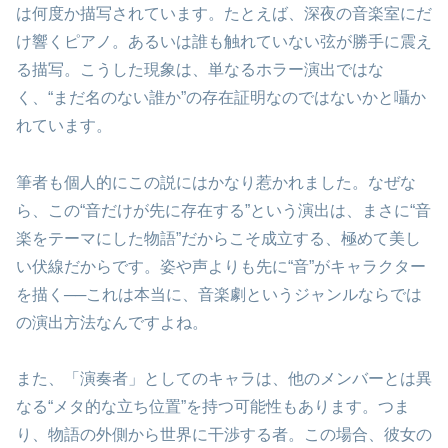
は何度か描写されています。たとえば、深夜の音楽室にだ
け響くピアノ。あるいは誰も触れていない弦が勝手に震え
る描写。こうした現象は、単なるホラー演出ではな
く、“まだ名のない誰か”の存在証明なのではないかと囁か
れています。
筆者も個人的にこの説にはかなり惹かれました。なぜな
ら、この“音だけが先に存在する”という演出は、まさに“音
楽をテーマにした物語”だからこそ成立する、極めて美し
い伏線だからです。姿や声よりも先に“音”がキャラクター
を描く──これは本当に、音楽劇というジャンルならでは
の演出方法なんですよね。
また、「演奏者」としてのキャラは、他のメンバーとは異
なる“メタ的な立ち位置”を持つ可能性もあります。つま
り、物語の外側から世界に干渉する者。この場合、彼女の