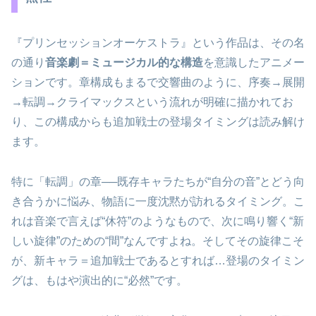
『プリンセッションオーケストラ』という作品は、その名
の通り
音楽劇＝ミュージカル的な構造
を意識したアニメー
ションです。章構成もまるで交響曲のように、序奏→展開
→転調→クライマックスという流れが明確に描かれてお
り、この構成からも追加戦士の登場タイミングは読み解け
ます。
特に「転調」の章──既存キャラたちが“自分の音”とどう向
き合うかに悩み、物語に一度沈黙が訪れるタイミング。こ
れは音楽で言えば“休符”のようなもので、次に鳴り響く“新
しい旋律”のための“間”なんですよね。そしてその旋律こそ
が、新キャラ＝追加戦士であるとすれば…登場のタイミン
グは、もはや演出的に“必然”です。