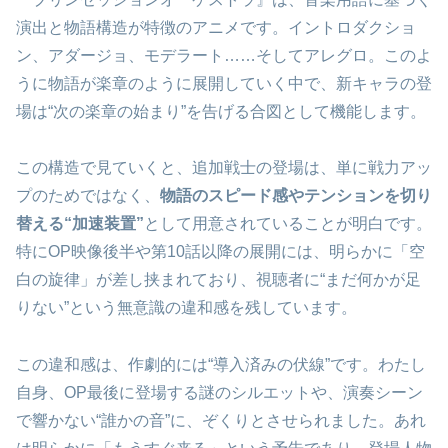
演出と物語構造が特徴のアニメです。イントロダクショ
ン、アダージョ、モデラート……そしてアレグロ。このよ
うに物語が楽章のように展開していく中で、新キャラの登
場は“次の楽章の始まり”を告げる合図として機能します。
この構造で見ていくと、追加戦士の登場は、単に戦力アッ
プのためではなく、
物語のスピード感やテンションを切り
替える“加速装置”
として用意されていることが明白です。
特にOP映像後半や第10話以降の展開には、明らかに「空
白の旋律」が差し挟まれており、視聴者に“まだ何かが足
りない”という無意識の違和感を残しています。
この違和感は、作劇的には“導入済みの伏線”です。わたし
自身、OP最後に登場する謎のシルエットや、演奏シーン
で響かない“誰かの音”に、ぞくりとさせられました。あれ