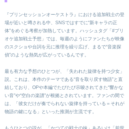
『プリンセッションオーケストラ』における追加戦士の登
場が近いと噂される中、SNSではすでに“新キャラの正
体”をめぐる考察が加熱しています。ハッシュタグ「#プリ
オケ追加戦士予想」では、毎週のようにファンたちが映像
のスクショや台詞を元に推理を繰り広げ、まるで“音楽探
偵”のような熱気が広がっているんです。
最も有力な予想のひとつが、「失われた旋律を持つ少女」
説。これは、本作のテーマである“音を取り戻す物語”と直
結しており、OPや本編でたびたび示唆されてきた“響かな
い音”や“空白の楽譜”が根拠とされています。ファンの間で
は、「彼女だけが奏でられない旋律を持っている＝それが
物語の鍵になる」といった推測が主流です。
もうひとつの説が、「かつての戦士の妹」あるいは「前世