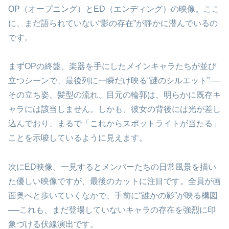
OP（オープニング）とED（エンディング）の映像。ここ
に、まだ語られていない“影の存在”が静かに潜んでいるの
です。
まずOPの終盤、楽器を手にしたメインキャラたちが並び
立つシーンで、最後列に一瞬だけ映る“謎のシルエット”──
その立ち姿、髪型の流れ、目元の輪郭は、明らかに既存キ
ャラには該当しません。しかも、彼女の背後には光が差し
込んでおり、まるで「これからスポットライトが当たる」
ことを示唆しているように見えます。
次にED映像。一見するとメンバーたちの日常風景を描い
た優しい映像ですが、最後のカットに注目です。全員が画
面奥へと歩いていくなかで、手前に“誰かの影”が映る構図
──これも、まだ登場していないキャラの存在を強烈に印
象づける伏線演出です。