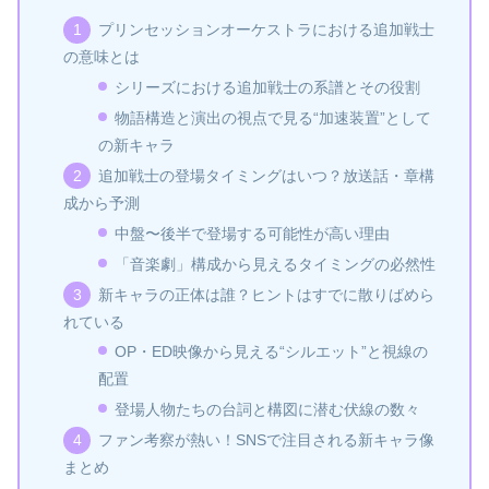
プリンセッションオーケストラにおける追加戦士
の意味とは
シリーズにおける追加戦士の系譜とその役割
物語構造と演出の視点で見る“加速装置”として
の新キャラ
追加戦士の登場タイミングはいつ？放送話・章構
成から予測
中盤〜後半で登場する可能性が高い理由
「音楽劇」構成から見えるタイミングの必然性
新キャラの正体は誰？ヒントはすでに散りばめら
れている
OP・ED映像から見える“シルエット”と視線の
配置
登場人物たちの台詞と構図に潜む伏線の数々
ファン考察が熱い！SNSで注目される新キャラ像
まとめ