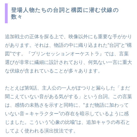
登場人物たちの台詞と構図に潜む伏線の
数々
追加戦士の正体を探る上で、映像以外にも重要な手がかり
があります。それは、物語の中に織り込まれた“台詞”と“構
図”です。『プリンセッションオーケストラ』では、言葉
選びが非常に繊細に設計されており、何気ない一言に重大
な伏線が含まれていることが多々あります。
たとえば第9話、主人公の一人がぽつりと漏らした「まだ
聞こえていない音がある気がする」という台詞。この言葉
は、感情の未熟さを示すと同時に、“まだ物語に加わって
いない音＝キャラクター”の存在を暗示しているように感
じました。こういう“心象の比喩”は、追加キャラの布石と
してよく使われる演出技法です。