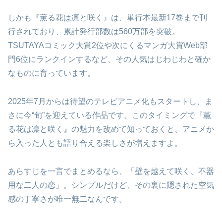
しかも『薫る花は凛と咲く』は、単行本最新17巻まで刊
行されており、累計発行部数は560万部を突破。
TSUTAYAコミック大賞2位や次にくるマンガ大賞Web部
門6位にランクインするなど、その人気はじわじわと確か
なものに育っています。
2025年7月からは待望のテレビアニメ化もスタートし、ま
さに今“旬”を迎えている作品です。このタイミングで『薫
る花は凛と咲く』の魅力を改めて知っておくと、アニメか
ら入った人とも語り合える楽しさが増えますよ。
あらすじを一言でまとめるなら、「壁を越えて咲く、不器
用な二人の恋」。シンプルだけど、その裏に隠された空気
感の丁寧さが唯一無二なんです。