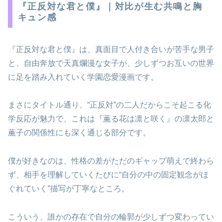
『正反対な君と僕』｜対比が生む共鳴と胸
キュン感
『正反対な君と僕』は、真面目で人付き合いが苦手な男子
と、自由奔放で天真爛漫な女子が、少しずつお互いの世界
に足を踏み入れていく学園恋愛漫画です。
まさにタイトル通り、“正反対”の二人だからこそ起こる化
学反応が魅力で、これは『薫る花は凛と咲く』の凛太郎と
薫子の関係性にも深く通じる部分です。
僕が好きなのは、性格の差がただのギャップ萌えで終わら
ず、相手を理解していくたびに“自分の中の固定観念がほ
ぐれていく”描写が丁寧なところ。
こういう、誰かの存在で自分の輪郭が少しずつ変わってい