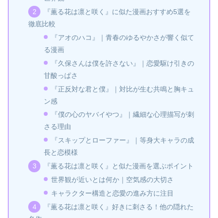
『薫る花は凛と咲く』に似た漫画おすすめ5選を
徹底比較
『アオのハコ』｜青春のゆるやかさが響く似て
る漫画
『久保さんは僕を許さない』｜恋愛駆け引きの
甘酸っぱさ
『正反対な君と僕』｜対比が生む共鳴と胸キュ
ン感
『僕の心のヤバイやつ』｜繊細な心理描写が刺
さる理由
『スキップとローファー』｜等身大キャラの成
長と恋模様
『薫る花は凛と咲く』と似た漫画を選ぶポイント
世界観が近いとは何か｜空気感の大切さ
キャラクター構造と恋愛の進み方に注目
『薫る花は凛と咲く』好きに刺さる！他の隠れた