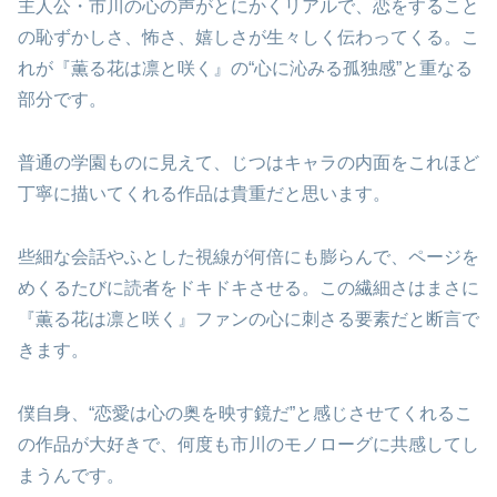
主人公・市川の心の声がとにかくリアルで、恋をすること
の恥ずかしさ、怖さ、嬉しさが生々しく伝わってくる。こ
れが『薫る花は凛と咲く』の“心に沁みる孤独感”と重なる
部分です。
普通の学園ものに見えて、じつはキャラの内面をこれほど
丁寧に描いてくれる作品は貴重だと思います。
些細な会話やふとした視線が何倍にも膨らんで、ページを
めくるたびに読者をドキドキさせる。この繊細さはまさに
『薫る花は凛と咲く』ファンの心に刺さる要素だと断言で
きます。
僕自身、“恋愛は心の奥を映す鏡だ”と感じさせてくれるこ
の作品が大好きで、何度も市川のモノローグに共感してし
まうんです。