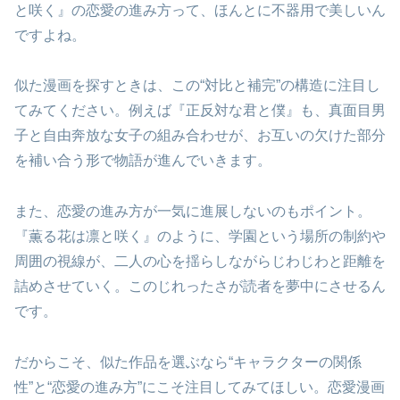
と咲く』の恋愛の進み方って、ほんとに不器用で美しいん
ですよね。
似た漫画を探すときは、この“対比と補完”の構造に注目し
てみてください。例えば『正反対な君と僕』も、真面目男
子と自由奔放な女子の組み合わせが、お互いの欠けた部分
を補い合う形で物語が進んでいきます。
また、恋愛の進み方が一気に進展しないのもポイント。
『薫る花は凛と咲く』のように、学園という場所の制約や
周囲の視線が、二人の心を揺らしながらじわじわと距離を
詰めさせていく。このじれったさが読者を夢中にさせるん
です。
だからこそ、似た作品を選ぶなら“キャラクターの関係
性”と“恋愛の進み方”にこそ注目してみてほしい。恋愛漫画