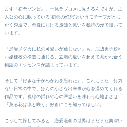
まず『初恋ゾンビ』。一見ラブコメに見えるんですが、主
人公の心に眠っている“初恋の幻想”というモチーフがとに
かく秀逸で、恋愛における孤独と救いを独特の形で描いて
います。
『黒岩メダカに私の可愛いが通じない』も、底辺男子校×
お嬢様校の構造に通じる、立場の違いを超えて惹かれ合う
物語のエッセンスが詰まっています。
そして『好きな子がめがねを忘れた』。これもまた、何気
ない日常の中で、ほんの小さな出来事が心を温めてくれる
作品です。視線の揺れや心の戸惑いを味わう心地よさは、
『薫る花は凛と咲く』好きにこそ知ってほしい。
こうして探してみると、恋愛漫画の世界はまだまだ奥深い