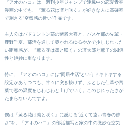
『アオのハコ』は、週刊少年ジャンプで連載中の恋愛青春
漫画の中でも、『薫る花は凛と咲く』が好きな人に高確率
で刺さる“空気感の近い”作品です。
主人公はバドミントン部の猪股大喜と、バスケ部の先輩・
鹿野千夏。部活を通して築かれるゆるやかで少しじれった
い距離感が、『薫る花は凛と咲く』の凛太郎と薫子の関係
性と絶妙に重なります。
特に、『アオのハコ』には“同居生活”というドキドキする
設定がありつつも、甘々に突き抜けず、ふとした仕草や言
葉で恋の温度をじわじわと上げていく。このじれったさが
たまらないんですよ。
僕は『薫る花は凛と咲く』に感じる“近くて遠い青春の儚
さ”を、『アオのハコ』の部活描写と家の中の微妙な空気