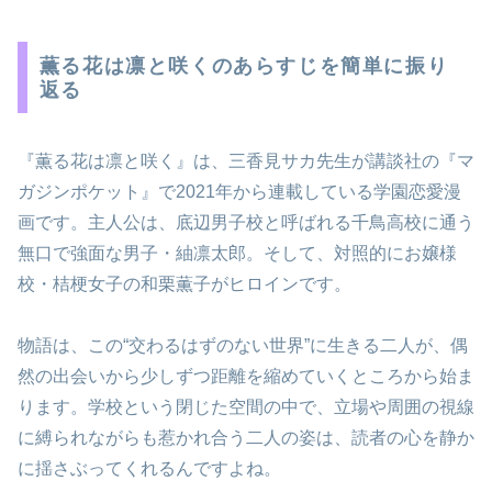
薫る花は凛と咲くのあらすじを簡単に振り
返る
『薫る花は凛と咲く』は、三香見サカ先生が講談社の『マ
ガジンポケット』で2021年から連載している学園恋愛漫
画です。主人公は、底辺男子校と呼ばれる千鳥高校に通う
無口で強面な男子・紬凛太郎。そして、対照的にお嬢様
校・桔梗女子の和栗薫子がヒロインです。
物語は、この“交わるはずのない世界”に生きる二人が、偶
然の出会いから少しずつ距離を縮めていくところから始ま
ります。学校という閉じた空間の中で、立場や周囲の視線
に縛られながらも惹かれ合う二人の姿は、読者の心を静か
に揺さぶってくれるんですよね。