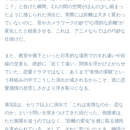
こ？」と告げた瞬間、2人の間の空間がほんの少し縮まっ
たように感じられた演出だ。実際には距離は大きく変わっ
ていないのに、音やカメラワークの妙で“心理的な距離”が
変化したと錯覚させる。これは、アニメならではの巧妙な
仕掛けだ。
また、教室や廊下といった日常的な場所でのすれ違いや目
線の交差も、絶妙に「近くて遠い」関係を浮かび上がらせ
ていた。恋愛ドラマではなく、あくまで“友情の実験”とい
う枠組みの中でこうした演出が成されるからこそ、逆に恋
愛感情の息苦しさがより浮き彫りになる。
第3話は、セリフ以上に演出で「これは友情なのか、恋な
のか」という問いを突きつけてきた回だった。視聴者は、
ただ展開を追うのではなく、“距離の変化”を感じ取る感性
を求められている。そして、それに気づいたとき、物語は