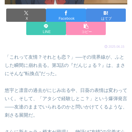
X
Facebook
はてブ
LINE
コピー
2025.06.15
「これって友情？それとも恋？」──その境界線が、ふと
した瞬間に崩れ去る。第3話の『だんじょる？』は、まさ
にそんな“転換点”だった。
悠宇と凛音の過去がにじみ出る中、日葵の表情は変わって
いく。そして、「アタシで経験しとこ？」という爆弾発言
――友達のままでいられるのかと問いかけてくるような、
刺さる展開だ。
さらに新キャラ・榎本が登場し、物語は“友情”の定義すら