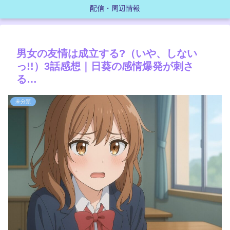
配信・周辺情報
男女の友情は成立する?（いや、しない
っ!!）3話感想｜日葵の感情爆発が刺さ
る…
未分類