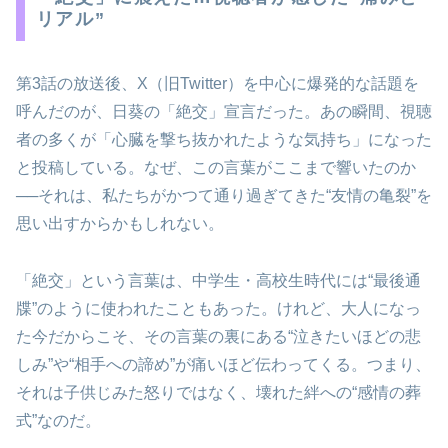
リアル”
第3話の放送後、X（旧Twitter）を中心に爆発的な話題を
呼んだのが、日葵の「絶交」宣言だった。あの瞬間、視聴
者の多くが「心臓を撃ち抜かれたような気持ち」になった
と投稿している。なぜ、この言葉がここまで響いたのか
──それは、私たちがかつて通り過ぎてきた“友情の亀裂”を
思い出すからかもしれない。
「絶交」という言葉は、中学生・高校生時代には“最後通
牒”のように使われたこともあった。けれど、大人になっ
た今だからこそ、その言葉の裏にある“泣きたいほどの悲
しみ”や“相手への諦め”が痛いほど伝わってくる。つまり、
それは子供じみた怒りではなく、壊れた絆への“感情の葬
式”なのだ。