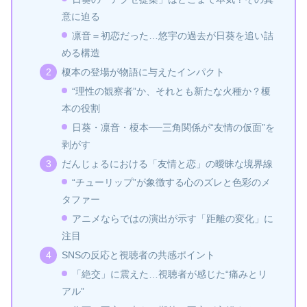
意に迫る
凛音＝初恋だった…悠宇の過去が日葵を追い詰
める構造
榎本の登場が物語に与えたインパクト
“理性の観察者”か、それとも新たな火種か？榎
本の役割
日葵・凛音・榎本──三角関係が“友情の仮面”を
剥がす
だんじょるにおける「友情と恋」の曖昧な境界線
“チューリップ”が象徴する心のズレと色彩のメ
タファー
アニメならではの演出が示す「距離の変化」に
注目
SNSの反応と視聴者の共感ポイント
「絶交」に震えた…視聴者が感じた“痛みとリ
アル”