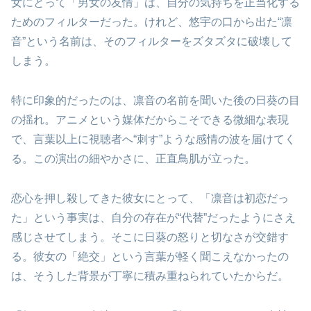
女にとって「男女の友情」は、自分の気持ちを正当化する
ためのフィルターだった。けれど、悠宇の口から出た“凛
音”という名前は、そのフィルターをズタズタに破壊して
しまう。
特に印象的だったのは、凛音の名前を聞いた後の日葵の目
の揺れ。アニメという媒体だからこそできる微細な表現
で、言葉以上に視聴者へ“刺す”ような感情の波を届けてく
る。この演出の細やかさに、正直鳥肌が立った。
恋心を押し殺してきた彼女にとって、「凛音は初恋だっ
た」という事実は、自分の存在が“代替”だったようにさえ
感じさせてしまう。そこに日葵の怒りと切なさが交錯す
る。彼女の「絶交」という言葉が軽く聞こえなかったの
は、そうした背景が丁寧に積み重ねられていたからだ。