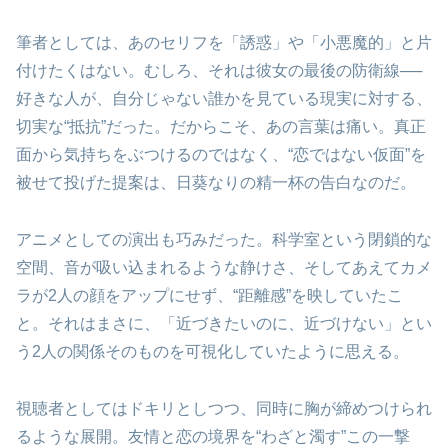
筆者としては、あのセリフを「誘惑」や「小悪魔的」と片
付けたくはない。むしろ、それは彼女の最後の防衛線──
好きな人が、自分じゃない誰かを見ている現実に対する、
切実な“抵抗”だった。だからこそ、あの言葉は痛い。真正
面から気持ちをぶつけるのではなく、“恋ではない仮面”を
被せて投げた提案は、日葵なりの精一杯の告白なのだ。
アニメとしての演出も巧みだった。科学室という閉鎖的な
空間、音が吸い込まれるような静けさ、そしてあえてカメ
ラが2人の顔をアップにせず、“距離感”を映していたこ
と。それはまさに、「近づきたいのに、近づけない」とい
う2人の関係そのものを可視化していたように思える。
視聴者としてはドキリとしつつ、同時に胸が締めつけられ
るような展開。友情と恋の境界を“わざと濁す”この一撃