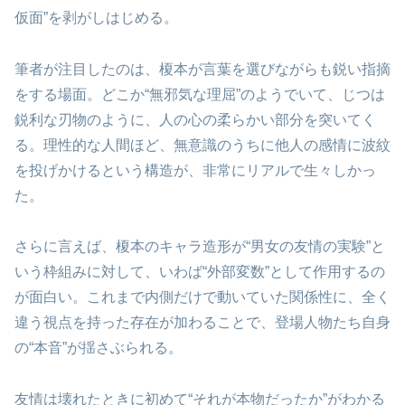
仮面”を剥がしはじめる。
筆者が注目したのは、榎本が言葉を選びながらも鋭い指摘
をする場面。どこか“無邪気な理屈”のようでいて、じつは
鋭利な刃物のように、人の心の柔らかい部分を突いてく
る。理性的な人間ほど、無意識のうちに他人の感情に波紋
を投げかけるという構造が、非常にリアルで生々しかっ
た。
さらに言えば、榎本のキャラ造形が“男女の友情の実験”と
いう枠組みに対して、いわば“外部変数”として作用するの
が面白い。これまで内側だけで動いていた関係性に、全く
違う視点を持った存在が加わることで、登場人物たち自身
の“本音”が揺さぶられる。
友情は壊れたときに初めて“それが本物だったか”がわかる