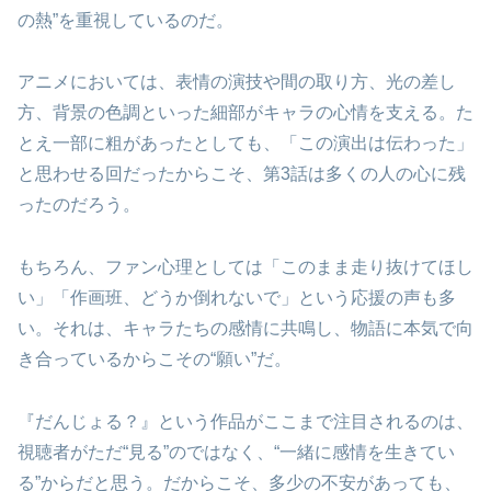
の熱”を重視しているのだ。
アニメにおいては、表情の演技や間の取り方、光の差し
方、背景の色調といった細部がキャラの心情を支える。た
とえ一部に粗があったとしても、「この演出は伝わった」
と思わせる回だったからこそ、第3話は多くの人の心に残
ったのだろう。
もちろん、ファン心理としては「このまま走り抜けてほし
い」「作画班、どうか倒れないで」という応援の声も多
い。それは、キャラたちの感情に共鳴し、物語に本気で向
き合っているからこその“願い”だ。
『だんじょる？』という作品がここまで注目されるのは、
視聴者がただ“見る”のではなく、“一緒に感情を生きてい
る”からだと思う。だからこそ、多少の不安があっても、