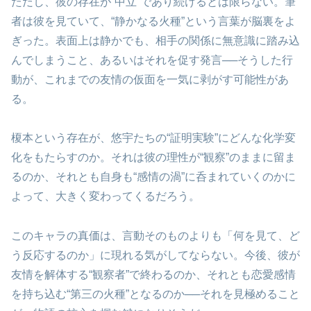
ただし、彼の存在が“中立”であり続けるとは限らない。筆
者は彼を見ていて、“静かなる火種”という言葉が脳裏をよ
ぎった。表面上は静かでも、相手の関係に無意識に踏み込
んでしまうこと、あるいはそれを促す発言──そうした行
動が、これまでの友情の仮面を一気に剥がす可能性があ
る。
榎本という存在が、悠宇たちの“証明実験”にどんな化学変
化をもたらすのか。それは彼の理性が“観察”のままに留ま
るのか、それとも自身も“感情の渦”に呑まれていくのかに
よって、大きく変わってくるだろう。
このキャラの真価は、言動そのものよりも「何を見て、ど
う反応するのか」に現れる気がしてならない。今後、彼が
友情を解体する“観察者”で終わるのか、それとも恋愛感情
を持ち込む“第三の火種”となるのか──それを見極めること