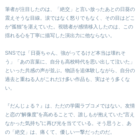
筆者が注目したのは、「絶交」と言い放ったあとの日葵の
震えそうな目線。涙ではなく怒りでもなく、その目はどこ
か“孤独”を湛えていた。視聴者が感情移入したのは、この
揺れる心を丁寧に描写した演出力に他ならない。
SNSでは「日葵ちゃん、強がってるけど本当は壊れそ
う」「あの言葉に、自分も高校時代を思い出して泣いた」
といった共感の声が並ぶ。物語を追体験しながら、自分の
過去と重ねる人がこれだけ多い作品も、実はそう多くな
い。
『だんじょる？』は、ただの学園ラブコメではない。友情
と恋の“解像度”を高めることで、誰しもが抱えていた“言え
なかった気持ち”に再び光を当てている。そう思うと、あ
の「絶交」は、痛くて、優しい一撃だったのだ。