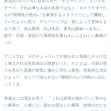
第3話のタイトルに込められた「チューリップ」というモ
チーフ。それは単なる花の名前ではなく、キャラクターた
ちの“関係性の色合い”を象徴するメタファーとして機能し
ていたように思う。チューリップは、色によって意味がま
るで違う。赤は愛情、白は失恋、黄色は嫉妬──まさに、
悠宇・日葵・凛音の三角関係を重ねるにふさわしい象徴だ
った。
アニメでは、そのチューリップが描かれた場面にさりげな
く挿入される色彩演出が絶妙だった。たとえば、日葵が怒
りを見せた直後の背景に微かに浮かぶ黄色。視覚的な演出
によって、セリフで語られない“感情のズレ”が静かに伝わ
ってくる。
筆者はこの演出を見て、「これは友情が崩れていく音のな
い爆発だ」と感じた。誰かが恋をした瞬間、友情のかたち