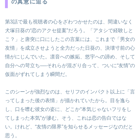
の真意に迫る
第3話で最も視聴者の心をざわつかせたのは、間違いなく
犬塚日葵の“恋のアクセ提案”だろう。「アタシで経験しと
こ？」と唐突に口にしたこの言葉には、これまで「男女の
友情」を成立させようと全力だった日葵の、決壊寸前の心
情がにじんでいた。凛音への嫉妬、悠宇への諦め、そして
自分への苛立ち──それらが混ざり合って、ついに“友情”の
仮面がずれてしまう瞬間だ。
このシーンが強烈なのは、セリフのインパクト以上に「言
ってしまった後の表情」が描かれていたから。目を逸ら
し、口を噤む彼女の姿に、どこか“本気じゃないフリをし
てしまった本気”が滲む。そう、これは恋の告白ではな
い。けれど、“友情の限界”を知らせるメッセージなのだと
思う。