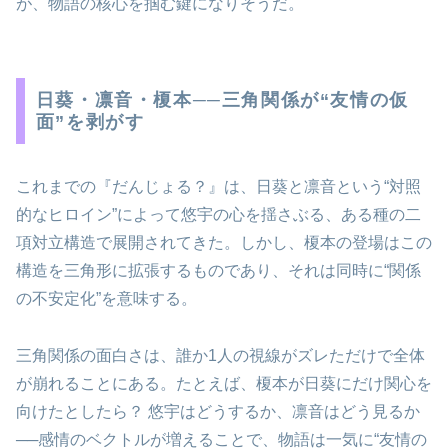
が、物語の核心を掴む鍵になりそうだ。
日葵・凛音・榎本──三角関係が“友情の仮
面”を剥がす
これまでの『だんじょる？』は、日葵と凛音という“対照
的なヒロイン”によって悠宇の心を揺さぶる、ある種の二
項対立構造で展開されてきた。しかし、榎本の登場はこの
構造を三角形に拡張するものであり、それは同時に“関係
の不安定化”を意味する。
三角関係の面白さは、誰か1人の視線がズレただけで全体
が崩れることにある。たとえば、榎本が日葵にだけ関心を
向けたとしたら？ 悠宇はどうするか、凛音はどう見るか
──感情のベクトルが増えることで、物語は一気に“友情の