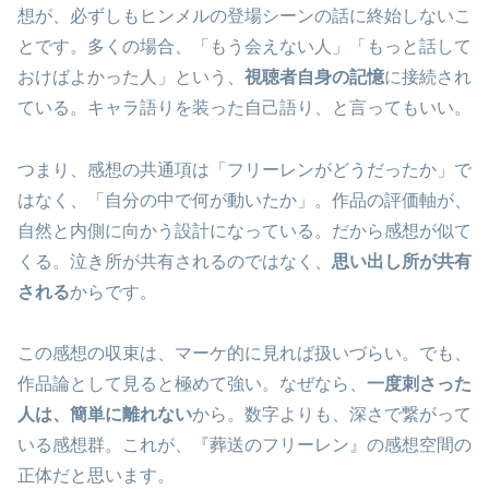
想が、必ずしもヒンメルの登場シーンの話に終始しないこ
とです。多くの場合、「もう会えない人」「もっと話して
おけばよかった人」という、
視聴者自身の記憶
に接続され
ている。キャラ語りを装った自己語り、と言ってもいい。
つまり、感想の共通項は「フリーレンがどうだったか」で
はなく、「自分の中で何が動いたか」。作品の評価軸が、
自然と内側に向かう設計になっている。だから感想が似て
くる。泣き所が共有されるのではなく、
思い出し所が共有
される
からです。
この感想の収束は、マーケ的に見れば扱いづらい。でも、
作品論として見ると極めて強い。なぜなら、
一度刺さった
人は、簡単に離れない
から。数字よりも、深さで繋がって
いる感想群。これが、『葬送のフリーレン』の感想空間の
正体だと思います。