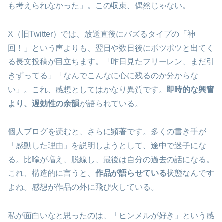
も考えられなかった」。この収束、偶然じゃない。
X（旧Twitter）では、放送直後にバズるタイプの「神
回！」という声よりも、翌日や数日後にポツポツと出てく
る長文投稿が目立ちます。「昨日見たフリーレン、まだ引
きずってる」「なんでこんなに心に残るのか分からな
い」。これ、感想としてはかなり異質です。
即時的な興奮
より、遅効性の余韻
が語られている。
個人ブログを読むと、さらに顕著です。多くの書き手が
「感動した理由」を説明しようとして、途中で迷子にな
る。比喩が増え、脱線し、最後は自分の過去の話になる。
これ、構造的に言うと、
作品が語らせている
状態なんです
よね。感想が作品の外に飛び火している。
私が面白いなと思ったのは、「ヒンメルが好き」という感