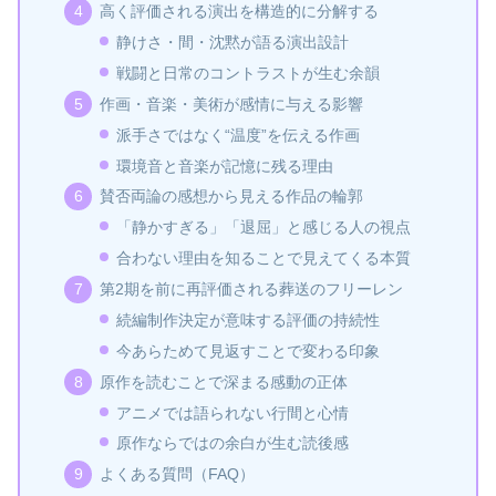
高く評価される演出を構造的に分解する
静けさ・間・沈黙が語る演出設計
戦闘と日常のコントラストが生む余韻
作画・音楽・美術が感情に与える影響
派手さではなく“温度”を伝える作画
環境音と音楽が記憶に残る理由
賛否両論の感想から見える作品の輪郭
「静かすぎる」「退屈」と感じる人の視点
合わない理由を知ることで見えてくる本質
第2期を前に再評価される葬送のフリーレン
続編制作決定が意味する評価の持続性
今あらためて見返すことで変わる印象
原作を読むことで深まる感動の正体
アニメでは語られない行間と心情
原作ならではの余白が生む読後感
よくある質問（FAQ）