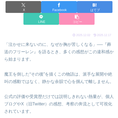
X
Facebook
はてブ
LINE
コピー
2025.12.02
2025.12.17
「泣かせに来ないのに、なぜか胸が苦しくなる」──『葬
送のフリーレン』を語るとき、多くの感想がこの違和感か
ら始まります。
魔王を倒した“その後”を描くこの物語は、派手な展開や絶
叫の感動ではなく、静かな余韻で心を掴んで離しません。
公式の評価や受賞歴だけでは説明しきれない熱量が、個人
ブログやX（旧Twitter）の感想、考察の奔流として可視化
されています。