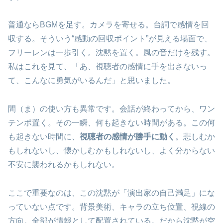
普通ならBGMを足す。カメラを寄せる。台詞で感情を回
収する。そういう“感動の回収ポイント”が見える場面で、
フリーレンは一歩引く。沈黙を置く。風の音だけを残す。
私はこれを見て、「あ、視聴者の感情に手を出さないっ
て、こんなに勇気がいるんだ」と思いました。
間（ま）の使い方も異常です。会話が終わってから、ワン
テンポ置く。その一瞬、何も起きない時間がある。この何
も起きない時間に、
視聴者の感情が勝手に動く
。悲しむか
もしれないし、懐かしむかもしれないし、よく分からない
不安に襲われるかもしれない。
ここで重要なのは、この沈黙が「演出家の自己満足」にな
っていない点です。背景美術、キャラの立ち位置、視線の
方向。全部が情報として配置されている。だから沈黙が空