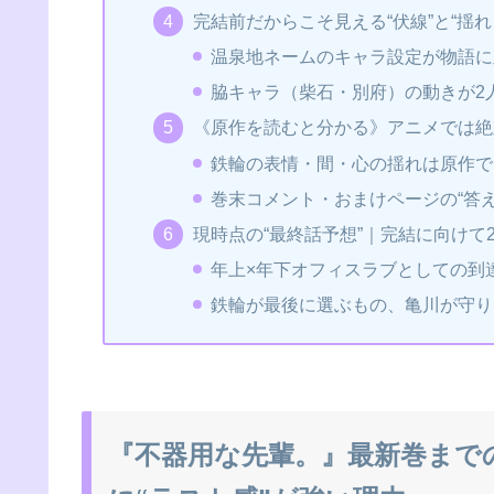
完結前だからこそ見える“伏線”と“揺
温泉地ネームのキャラ設定が物語に
脇キャラ（柴石・別府）の動きが2
《原作を読むと分かる》アニメでは絶
鉄輪の表情・間・心の揺れは原作で
巻末コメント・おまけページの“答
現時点の“最終話予想”｜完結に向けて
年上×年下オフィスラブとしての到
鉄輪が最後に選ぶもの、亀川が守り
『不器用な先輩。』最新巻まで