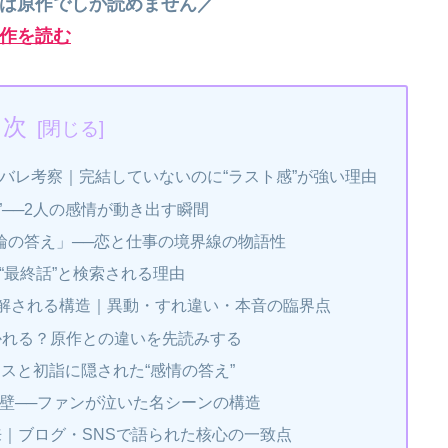
”は原作でしか読めません／
作を読む
目次
バレ考察｜完結していないのに“ラスト感”が強い理由
”──2人の感情が動き出す瞬間
輪の答え」──恋と仕事の境界線の物語性
“最終話”と検索される理由
誤解される構造｜異動・すれ違い・本音の臨界点
かれる？原作との違いを先読みする
スと初詣に隠された“感情の答え”
壁──ファンが泣いた名シーンの構造
来｜ブログ・SNSで語られた核心の一致点