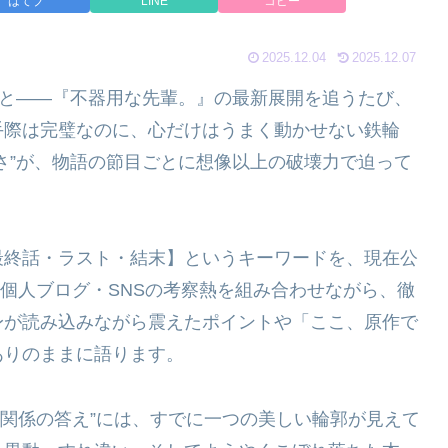
はてブ
LINE
コピー
2025.12.04
2025.12.07
だと――『不器用な先輩。』の最新展開を追うたび、
手際は完璧なのに、心だけはうまく動かせない鉄輪
さ”が、物語の節目ごとに想像以上の破壊力で迫って
最終話・ラスト・結末】というキーワードを、現在公
、個人ブログ・SNSの考察熱を組み合わせながら、徹
身が読み込みながら震えたポイントや「ここ、原作で
ありのままに語ります。
“関係の答え”には、すでに一つの美しい輪郭が見えて