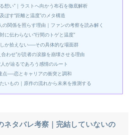
れる想い”｜ラストへ向かう布石を徹底解析
及ぼす“距離と温度”のメタ構造
人の関係を照らす理由｜ファンの考察を読み解く
対に伝わらない“行間のトゲと温度”
しか拾えない──その具体的な場面群
え合わせ”が読者の涙腺を崩壊させる理由
2人が辿るであろう感情のルート
達点──恋とキャリアの衝突と調和
たいもの｜原作の流れから未来を推測する
のネタバレ考察｜完結していないの