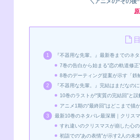
＼アニメの“その後
原
『不器用な先輩。』最新巻までのネタ
7巻の告白から始まる“恋の軌道修正
8巻のデーティング提案が示す「鉄
『不器用な先輩。』完結はまだなのに
10巻のラストが“実質の完結回”と
アニメ1期の“最終回”はどこまで描
最新10巻のネタバレ最深層｜クリスマ
すれ違いのクリスマスが崩した心の
初詣での“あの表情”が示す2人の未