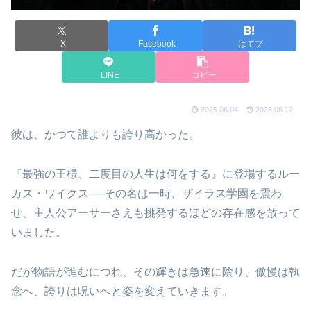
X
Facebook
はてブ
LINE
コピー
2025.06.04
2025.06.12
彼は、かつて誰よりも誇り高かった。
『最強の王様、二度目の人生は何をする』に登場するルー
カス・ワイクス──その名は一時、ザイラス学園を震わ
せ、主人公アーサーさえも挑発するほどの存在感を放って
いました。
だが物語が進むにつれ、その輝きは急速に陰り、傲慢は執
念へ、誇りは呪いへと姿を変えていきます。