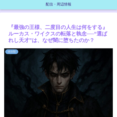
配信・周辺情報
『最強の王様、二度目の人生は何をする』
ルーカス・ワイクスの転落と執念──“選ば
れし天才”は、なぜ闇に堕ちたのか？
未分類