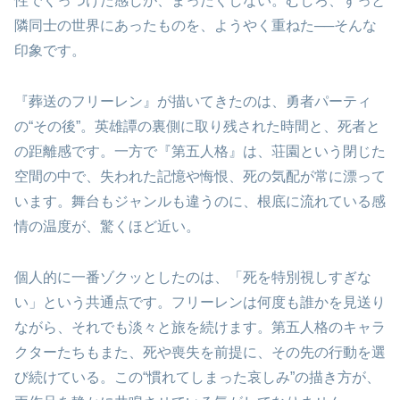
性でくっつけた感じが、まったくしない。むしろ、ずっと
隣同士の世界にあったものを、ようやく重ねた──そんな
印象です。
『葬送のフリーレン』が描いてきたのは、勇者パーティ
の“その後”。英雄譚の裏側に取り残された時間と、死者と
の距離感です。一方で『第五人格』は、荘園という閉じた
空間の中で、失われた記憶や悔恨、死の気配が常に漂って
います。舞台もジャンルも違うのに、根底に流れている感
情の温度が、驚くほど近い。
個人的に一番ゾクッとしたのは、「死を特別視しすぎな
い」という共通点です。フリーレンは何度も誰かを見送り
ながら、それでも淡々と旅を続けます。第五人格のキャラ
クターたちもまた、死や喪失を前提に、その先の行動を選
び続けている。この“慣れてしまった哀しみ”の描き方が、