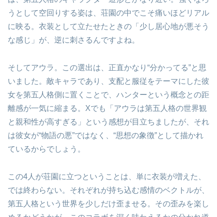
うとして空回りする姿は、荘園の中でこそ痛いほどリアル
に映る。衣装として立たせたときの「少し居心地が悪そう
な感じ」が、逆に刺さるんですよね。
そしてアウラ。この選出は、正直かなり“分かってる”と思
いました。敵キャラであり、支配と服従をテーマにした彼
女を第五人格側に置くことで、ハンターという概念との距
離感が一気に縮まる。Xでも「アウラは第五人格の世界観
と親和性が高すぎる」という感想が目立ちましたが、それ
は彼女が“物語の悪”ではなく、“思想の象徴”として描かれ
ているからでしょう。
この4人が荘園に立つということは、単に衣装が増えた、
では終わらない。それぞれが持ち込む感情のベクトルが、
第五人格という世界を少しだけ歪ませる。その歪みを楽し