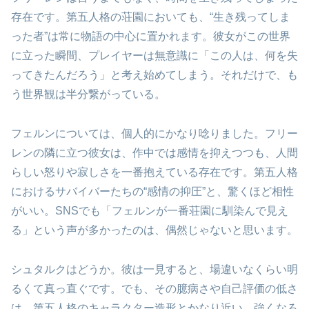
存在です。第五人格の荘園においても、“生き残ってしま
った者”は常に物語の中心に置かれます。彼女がこの世界
に立った瞬間、プレイヤーは無意識に「この人は、何を失
ってきたんだろう」と考え始めてしまう。それだけで、も
う世界観は半分繋がっている。
フェルンについては、個人的にかなり唸りました。フリー
レンの隣に立つ彼女は、作中では感情を抑えつつも、人間
らしい怒りや寂しさを一番抱えている存在です。第五人格
におけるサバイバーたちの“感情の抑圧”と、驚くほど相性
がいい。SNSでも「フェルンが一番荘園に馴染んで見え
る」という声が多かったのは、偶然じゃないと思います。
シュタルクはどうか。彼は一見すると、場違いなくらい明
るくて真っ直ぐです。でも、その臆病さや自己評価の低さ
は、第五人格のキャラクター造形とかなり近い。強くなろ