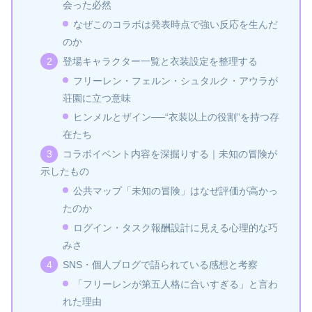
会った必然
なぜこのコラボは発表時点で強い反応を生んだ
のか
登場キャラクター一覧と衣装設定を整理する
フリーレン・フェルン・シュタルク・アウラが
荘園に立つ意味
ヒンメルとザイン──“衣装以上の役割”を持つ存
在たち
コラボイベント内容を深掘りする｜未知の冒険が
示したもの
公共マップ「未知の冒険」はなぜ評価が高かっ
たのか
ログイン・タスク報酬設計に見える心理的な巧
みさ
SNS・個人ブログで語られている感想と考察
「フリーレンが第五人格に合いすぎる」と言わ
れた理由