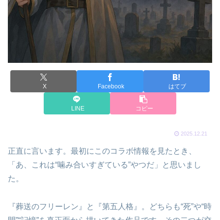
X
Facebook
はてブ
LINE
コピー
2025.12.21
正直に言います。最初にこのコラボ情報を見たとき、
「あ、これは“噛み合いすぎている”やつだ」と思いまし
た。
『葬送のフリーレン』と『第五人格』。どちらも“死”や“時