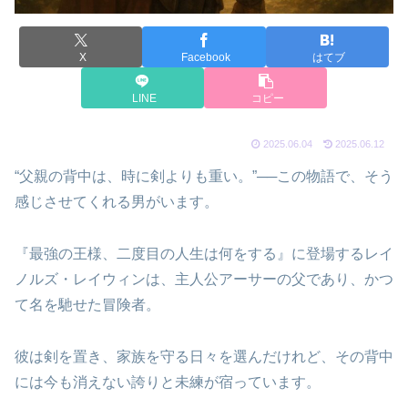
X
Facebook
はてブ
LINE
コピー
2025.06.04
2025.06.12
“父親の背中は、時に剣よりも重い。”──この物語で、そう
感じさせてくれる男がいます。
『最強の王様、二度目の人生は何をする』に登場するレイ
ノルズ・レイウィンは、主人公アーサーの父であり、かつ
て名を馳せた冒険者。
彼は剣を置き、家族を守る日々を選んだけれど、その背中
には今も消えない誇りと未練が宿っています。