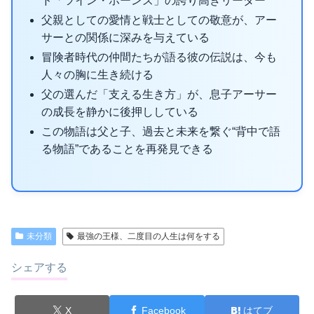
ド「ツイン・ホーンズ」の誇り高きリーダー
父親としての愛情と戦士としての敬意が、アー
サーとの関係に深みを与えている
冒険者時代の仲間たちが語る彼の伝説は、今も
人々の胸に生き続ける
父の選んだ「支える生き方」が、息子アーサー
の成長を静かに後押ししている
この物語は父と子、過去と未来を繋ぐ“背中で語
る物語”であることを再発見できる
未分類
最強の王様、二度目の人生は何をする
シェアする
X
Facebook
はてブ