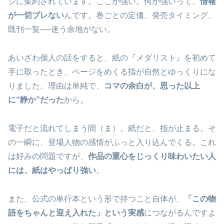
ジに集約されています。ここが強い。何が強いって、
情報
が一切ブレない
んです。巻ごとの定価、発売タイミング、
既刊一覧──迷う余地がない。
あいざわ個人の話をすると、紙の『メダリスト』を初めて
手に取ったとき、ページをめくる指が自然とゆっくりにな
りました。理由は単純で、
コマの余白が、思った以上
に“静か”だった
から。
電子だと流れてしまう間（ま）。紙だと、指が止まる。そ
の一瞬に、登場人物の感情がふっと入り込んでくる。これ
は好みの問題ですが、
作品の重心をじっくり味わいたい人
には、紙はやっぱり強い
。
また、公式の単行本という形で持つこと自体が、
「この物
語をちゃんと迎え入れた」という実感
につながるんですよ