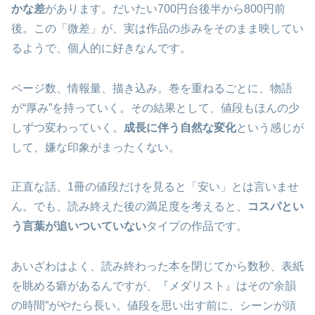
かな差
があります。だいたい700円台後半から800円前
後。この「微差」が、実は作品の歩みをそのまま映してい
るようで、個人的に好きなんです。
ページ数、情報量、描き込み。巻を重ねるごとに、物語
が“厚み”を持っていく。その結果として、値段もほんの少
しずつ変わっていく。
成長に伴う自然な変化
という感じが
して、嫌な印象がまったくない。
正直な話、1冊の値段だけを見ると「安い」とは言いませ
ん。でも、読み終えた後の満足度を考えると、
コスパとい
う言葉が追いついていない
タイプの作品です。
あいざわはよく、読み終わった本を閉じてから数秒、表紙
を眺める癖があるんですが、『メダリスト』はその“余韻
の時間”がやたら長い。値段を思い出す前に、シーンが頭