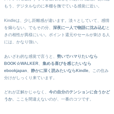
もう、デジタルなのに本棚を撫でている感覚に近い。
Kindleは、少し距離感が違います。淡々としていて、感情
を煽らない。でもその分、
深夜に一人で物語に沈み込む
と
きの相性が異様にいい。ポイント還元やセールが刺さる人
には、かなり強い。
あいざわ的な感覚で言うと、
勢いでハマりたいなら
BOOK☆WALKER
、
集める喜びを感じたいなら
ebookjapan
、
静かに深く読みたいならKindle
。この住み
分けがしっくり来ています。
どれが正解かじゃなく、
今の自分のテンションに合うかど
うか
。ここを間違えないのが、一番のコツです。