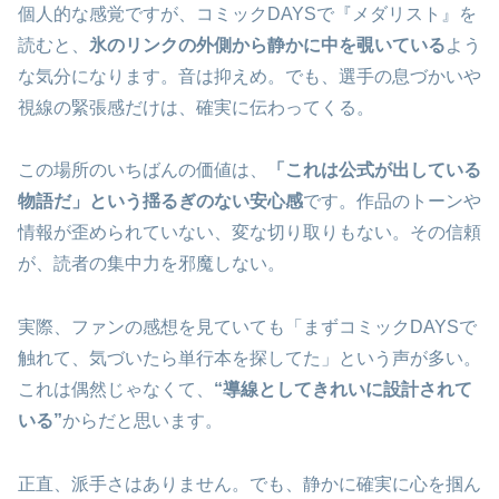
個人的な感覚ですが、コミックDAYSで『メダリスト』を
読むと、
氷のリンクの外側から静かに中を覗いている
よう
な気分になります。音は抑えめ。でも、選手の息づかいや
視線の緊張感だけは、確実に伝わってくる。
この場所のいちばんの価値は、
「これは公式が出している
物語だ」という揺るぎのない安心感
です。作品のトーンや
情報が歪められていない、変な切り取りもない。その信頼
が、読者の集中力を邪魔しない。
実際、ファンの感想を見ていても「まずコミックDAYSで
触れて、気づいたら単行本を探してた」という声が多い。
これは偶然じゃなくて、
“導線としてきれいに設計されて
いる”
からだと思います。
正直、派手さはありません。でも、静かに確実に心を掴ん