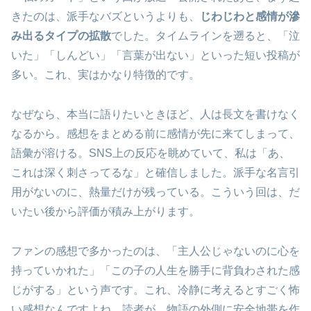
きたのは、派手なバズというよりも、
じわじわと感情が滲
み出るタイプの拡散
でした。タイムラインを遡ると、「泣
いた」「しんどい」「言葉が出ない」といった短い投稿が
多い。これ、実はかなり特徴的です。
なぜなら、本当に語りたいときほど、人は長文を書けなく
なるから。感想をまとめる前に感情が先に来てしまって、
語彙が溶ける。SNS上の反応を眺めていて、私は「あ、
これは深く刺さってるな」と確信しました。派手な名言引
用がないのに、熱量だけが残っている。こういう回は、だ
いたい後から評価が積み上がります。
ファンの感想で多かったのは、「主人公じゃないのに心を
持っていかれた」「この子の人生を勝手に背負わされた感
じがする」という声です。これ、冷静に考えるとすごく怖
い感想なんですよね。読者が、物語の外側に安全地帯を作