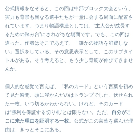
公式情報をなぞると、この回は中部ブロック大会という、
実力も背景も異なる選手たちが一堂に会する局面に配置さ
れています。つまり物語構造としては、“主人公が成長す
るための踏み台”にされがちな場面です。でも、この回は
違った。作者はそこであえて、「誰かの物語を消費しな
い」選択をしている。その意思表示として、このサブタイ
トルがある。そう考えると、もう少し背筋が伸びてきませ
んか。
個人的な感覚で言えば、「私のカード」という言葉を初め
て見た瞬間、頭に浮かんだのはトランプでした。伏せられ
た一枚。いつ切るかわからない。けれど、そのカード
は“勝利を保証する切り札”とは限らない。ただ、
自分がこ
こに来た理由を証明する一枚
。公式がこの言葉を選んだ理
由は、きっとそこにある。