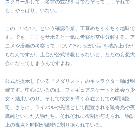
スクロールして、名前の並びを目でなぞって……それで
も、やっぱり、いない。
この「いない」という確認作業、正直めちゃくちゃ地味で
す。でも、ここをサボると一気に考察が空中分解する。ア
ニメや漫画の考察って、つい“それっぽい話”を積み上げが
ちなんですが、土台が公式情報じゃないと、ただの妄想大
会になってしまうんですよね。
公式が提示している『メダリスト』のキャラクター軸は明
確です。中心にいるのは、フィギュアスケートと出会う少
女・結束いのり。そして彼女を導く存在としての明浦路
司。さらに、ライバルや先達として配置される狼嵜光や夜
鷹純といった人物たち。それぞれに役割が与えられ、物語
上の視点と時間が緻密に割り振られている。