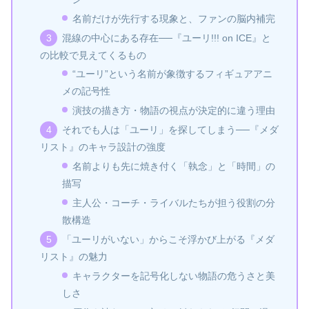
名前だけが先行する現象と、ファンの脳内補完
混線の中心にある存在──『ユーリ!!! on ICE』と
の比較で見えてくるもの
“ユーリ”という名前が象徴するフィギュアアニ
メの記号性
演技の描き方・物語の視点が決定的に違う理由
それでも人は「ユーリ」を探してしまう──『メダ
リスト』のキャラ設計の強度
名前よりも先に焼き付く「執念」と「時間」の
描写
主人公・コーチ・ライバルたちが担う役割の分
散構造
「ユーリがいない」からこそ浮かび上がる『メダ
リスト』の魅力
キャラクターを記号化しない物語の危うさと美
しさ