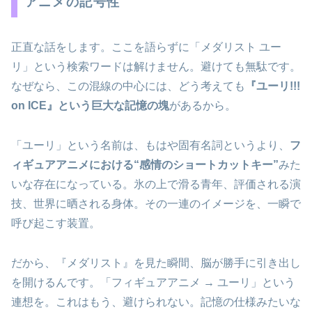
アニメの記号性
正直な話をします。ここを語らずに「メダリスト ユー
リ」という検索ワードは解けません。避けても無駄です。
なぜなら、この混線の中心には、どう考えても
『ユーリ!!!
on ICE』という巨大な記憶の塊
があるから。
「ユーリ」という名前は、もはや固有名詞というより、
フ
ィギュアアニメにおける“感情のショートカットキー”
みた
いな存在になっている。氷の上で滑る青年、評価される演
技、世界に晒される身体。その一連のイメージを、一瞬で
呼び起こす装置。
だから、『メダリスト』を見た瞬間、脳が勝手に引き出し
を開けるんです。「フィギュアアニメ → ユーリ」という
連想を。これはもう、避けられない。記憶の仕様みたいな