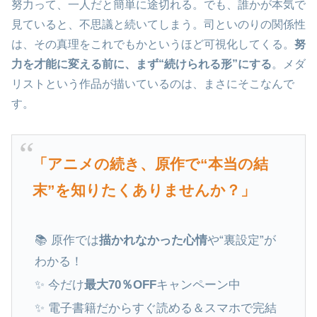
努力って、一人だと簡単に途切れる。でも、誰かが本気で
見ていると、不思議と続いてしまう。司といのりの関係性
は、その真理をこれでもかというほど可視化してくる。
努
力を才能に変える前に、まず“続けられる形”にする
。メダ
リストという作品が描いているのは、まさにそこなんで
す。
「アニメの続き、原作で“本当の結
末”を知りたくありませんか？」
📚 原作では
描かれなかった心情
や“裏設定”が
わかる！
✨ 今だけ
最大70％OFF
キャンペーン中
✨ 電子書籍だからすぐ読める＆スマホで完結