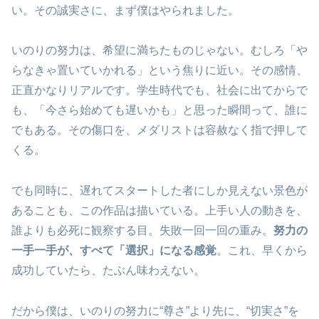
い。その誠実さに、まず僕はやられました。
いのりの努力は、希望に満ちたものじゃない。むしろ「や
らなきゃ置いていかれる」という焦りに近い。その感情、
正直かなりリアルです。学生時代でも、社会に出てからで
も、「今さら始めても遅いかも」と思った瞬間って、誰に
でもある。その傷口を、メダリストは容赦なく指で押して
くる。
でも同時に、遅れてスタートした者にしか見えない景色が
あることも、この作品は描いている。上手い人の動きを、
誰よりも必死に観察する目。失敗一回一回の重み。
努力の
一手一手が、すべて「選択」になる感覚
。これ、早くから
成功していたら、たぶん味わえない。
だから僕は、いのりの努力に“尊さ”より先に、“切実さ”を