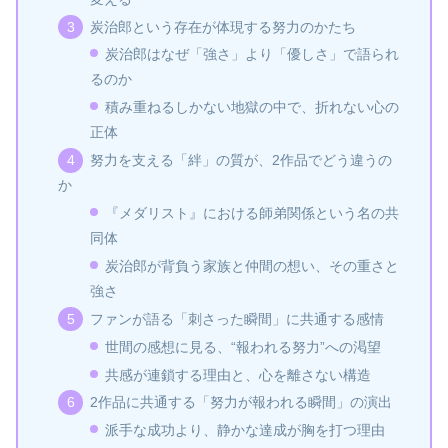
炭治郎という存在が体現する努力のかたち
炭治郎はなぜ「強さ」より「優しさ」で語られ
るのか
積み重ねるしかない地獄の中で、折れない心の
正体
努力を支える「絆」の質が、2作品でどう違うの
か
『メダリスト』における師弟関係という名の共
同体
炭治郎が背負う家族と仲間の想い、その重さと
強さ
ファンが語る「刺さった瞬間」に共通する感情
世間の感想に見る、“報われる努力”への渇望
共感が連鎖する理由と、心を離さない構造
2作品に共通する「努力が報われる瞬間」の演出
派手な成功より、静かな達成が胸を打つ理由