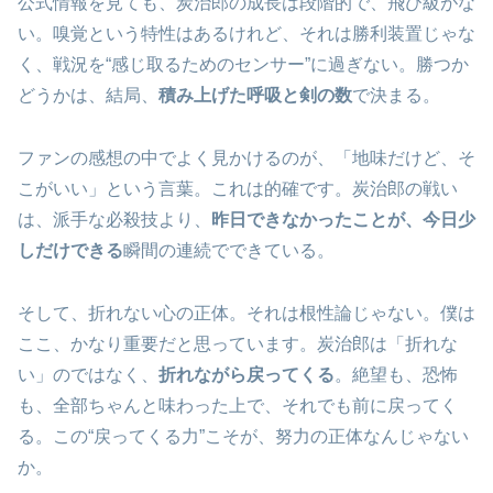
公式情報を見ても、炭治郎の成長は段階的で、飛び級がな
い。嗅覚という特性はあるけれど、それは勝利装置じゃな
く、戦況を“感じ取るためのセンサー”に過ぎない。勝つか
どうかは、結局、
積み上げた呼吸と剣の数
で決まる。
ファンの感想の中でよく見かけるのが、「地味だけど、そ
こがいい」という言葉。これは的確です。炭治郎の戦い
は、派手な必殺技より、
昨日できなかったことが、今日少
しだけできる
瞬間の連続でできている。
そして、折れない心の正体。それは根性論じゃない。僕は
ここ、かなり重要だと思っています。炭治郎は「折れな
い」のではなく、
折れながら戻ってくる
。絶望も、恐怖
も、全部ちゃんと味わった上で、それでも前に戻ってく
る。この“戻ってくる力”こそが、努力の正体なんじゃない
か。