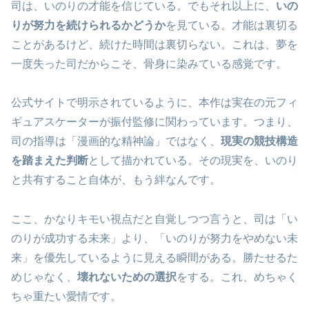
司は、いのりの才能を信じている。でもそれ以上に、
いの
りが努力を続けられるかどうか
を見ている。才能は裏切る
ことがあるけど、続けた時間は裏切らない。これは、夢を
一度失った司だからこそ、骨身に染みている感覚です。
公式サイトで明示されているように、本作は実在の元フィ
ギュアスケーターが振付監修に関わっています。つまり、
司の指導は「漫画的な精神論」ではなく、
現実の競技構造
を踏まえた判断
として描かれている。その現実を、いのり
と共有すること自体が、もう絆なんです。
ここ、かなりキモい視点だと自覚しつつ言うと、司は「い
のりが成功する未来」より、「いのりが努力をやめない未
来」を優先しているように見える瞬間がある。勝たせるた
めじゃなく、
壊れないための選択
をする。これ、めちゃく
ちゃ重たい愛情です。