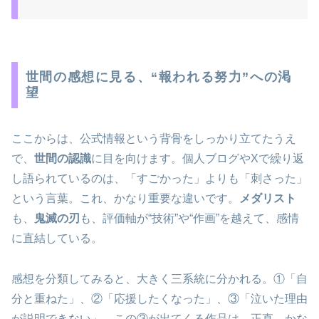
世間の感想に見る、“報われる努力”への渇
望
ここからは、公式情報という背骨をしっかり立てたうえ
で、
世間の認識
に目を向けます。個人ブログやXで繰り返
し語られているのは、「すごかった」よりも「刺さった」
という言葉。これ、かなり重要な違いです。
メダリスト
も、
鬼滅の刃
も、評価軸が“技術”や“作画”を越えて、感情
に直結している。
感想を分類してみると、大きく三系統に分かれる。①「自
分と重ねた」、②「応援したくなった」、③「泣いた理由
が説明できない」。この③が出てくる作品は、正直、かな