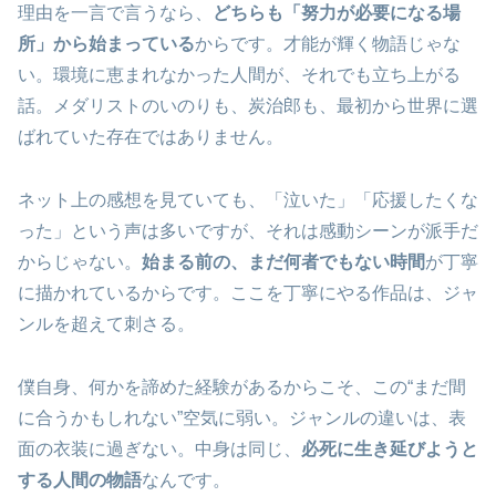
理由を一言で言うなら、
どちらも「努力が必要になる場
所」から始まっている
からです。才能が輝く物語じゃな
い。環境に恵まれなかった人間が、それでも立ち上がる
話。メダリストのいのりも、炭治郎も、最初から世界に選
ばれていた存在ではありません。
ネット上の感想を見ていても、「泣いた」「応援したくな
った」という声は多いですが、それは感動シーンが派手だ
からじゃない。
始まる前の、まだ何者でもない時間
が丁寧
に描かれているからです。ここを丁寧にやる作品は、ジャ
ンルを超えて刺さる。
僕自身、何かを諦めた経験があるからこそ、この“まだ間
に合うかもしれない”空気に弱い。ジャンルの違いは、表
面の衣装に過ぎない。中身は同じ、
必死に生き延びようと
する人間の物語
なんです。