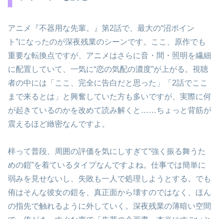
アニメ『不器用な先輩。』第2話で、最大の“沼ポイン
ト”になったのが深夜残業のシーンです。ここ、原作でも
重要な転換点ですが、アニメはさらに音・間・照明を繊細
に配置していて、一気に“恋の気配の濃度”が上がる。視聴
者の中には「ここ、完全に告白だと思った」「2話でここ
まで来るとは」と興奮していた方も多いですが、実際に何
が起きているのかを改めて読み解くと……ちょっと背筋が
震えるほど緻密なんですよ。
梓って普段、周囲の評価を気にしすぎて“強く振る舞うた
めの鎧”を着ているタイプなんですよね。仕事では簡単に
弱みを見せないし、失敗も一人で処理しようとする。でも
侑はそんな彼女の鎧を、真正面から壊すのではなく、ほん
の指先で触れるように外していく。深夜残業の薄暗い空間