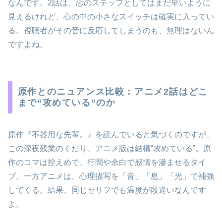
なんです。2話は、恋のステップとしてはまだ早いように
見えるけれど、心の中の小さなスイッチは確実に入ってい
る。視聴者がその音に反応してしまうのも、無理はないん
ですよね。
原作とのニュアンス比較：アニメ2話はどこ
まで“攻めている”のか
原作『不器用な先輩。』を読んでいると気づくのですが、
この深夜残業のくだり、アニメ版は結構“攻めている”。原
作のコマは控えめで、行間や余白で感情を滲ませるタイ
プ。一方アニメは、心理描写を「音」「息」「光」で補強
してくる。結果、同じセリフでも温度が段違いなんです
よ。