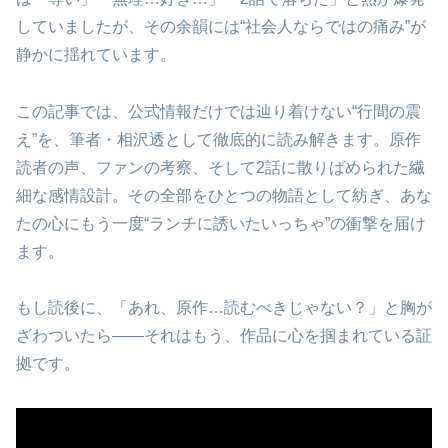
していましたが、その余韻には“社会人ならではの痛み”が
静かに揺れています。
この記事では、公式情報だけでは辿り着けない“行間の震
え”を、筆者・相沢透として徹底的に読み解きます。原作
読者の声、ファンの考察、そして2話に散りばめられた繊
細な感情設計。その全部をひとつの物語として紡ぎ、あな
たの心にもう一度“ランチに誘いたいっちゃ”の衝撃を届け
ます。
もし読後に、「あれ、原作…読むべきじゃない？」と胸が
ざわついたら――それはもう、作品に心を掴まれている証
拠です。