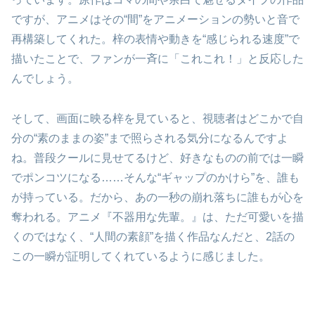
ですが、アニメはその“間”をアニメーションの勢いと音で
再構築してくれた。梓の表情や動きを“感じられる速度”で
描いたことで、ファンが一斉に「これこれ！」と反応した
んでしょう。
そして、画面に映る梓を見ていると、視聴者はどこかで自
分の“素のままの姿”まで照らされる気分になるんですよ
ね。普段クールに見せてるけど、好きなものの前では一瞬
でポンコツになる……そんな“ギャップのかけら”を、誰も
が持っている。だから、あの一秒の崩れ落ちに誰もが心を
奪われる。アニメ『不器用な先輩。』は、ただ可愛いを描
くのではなく、“人間の素顔”を描く作品なんだと、2話の
この一瞬が証明してくれているように感じました。