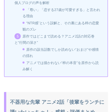
個人ブログの声を解析
「尊い」「恋する27歳が可愛すぎる」と言われ
る理由
“NTR感”という誤解と、その裏にある梓の恋愛
観のズレ
原作ではどこまで読める？アニメ2話の対応巻
と“行間の深さ”
原作の該当話数でしか読めない“おまけ”や感情
の揺れ
アニメでは描かれない“梓の本音”を原作から読
み解く
不器用な先輩 アニメ2話「後輩をランチに
誘いたいっちゃ！」感想・評価まとめ