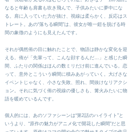
なると年齢も肩書も吹き飛んで、子供みたいに夢中にな
る。肩に入っていた力が抜け、視線は柔らかく、反応はス
トレート。あの“落ちる瞬間”は、彼女が唯一鎧を脱げる時
間の象徴のようにも見えたんです。
それが偶然侑の目に触れたことで、物語は静かな変化を迎
える。侑が「先輩って、こんな顔するんだ…」と感じた瞬
間、ふたりの関係はほんの数ミリだけ前に進んでいる。恋
って、意外とこういう瞬間に積みあがっていく。大げさな
イベントじゃなく、小さな失敗、照れ、間抜けなリアクシ
ョン。それに気づく侑の視線の優しさも、篝火みたいに物
語を暖めているんです。
個人的には、あのソファシーンは“第2話のハイライト”と
いうより、“原作の魅力がアニメ化で開花した瞬間”だと思
っています。原作はコマの間や余白で魅せるタイプの作品