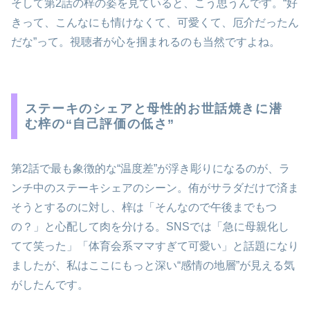
そして第2話の梓の姿を見ていると、こう思うんです。“好
きって、こんなにも情けなくて、可愛くて、厄介だったん
だな”って。視聴者が心を掴まれるのも当然ですよね。
ステーキのシェアと母性的お世話焼きに潜
む梓の“自己評価の低さ”
第2話で最も象徴的な“温度差”が浮き彫りになるのが、ラ
ンチ中のステーキシェアのシーン。侑がサラダだけで済ま
そうとするのに対し、梓は「そんなので午後までもつ
の？」と心配して肉を分ける。SNSでは「急に母親化し
てて笑った」「体育会系ママすぎて可愛い」と話題になり
ましたが、私はここにもっと深い“感情の地層”が見える気
がしたんです。