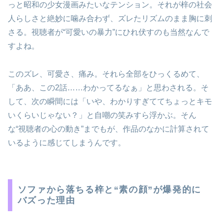
っと昭和の少女漫画みたいなテンション。それが梓の社会
人らしさと絶妙に噛み合わず、ズレたリズムのまま胸に刺
さる。視聴者が“可愛いの暴力”にひれ伏すのも当然なんで
すよね。
このズレ、可愛さ、痛み。それら全部をひっくるめて、
「ああ、この2話……わかってるなぁ」と思わされる。そ
して、次の瞬間には「いや、わかりすぎててちょっとキモ
いくらいじゃない？」と自嘲の笑みすら浮かぶ。そん
な“視聴者の心の動き”までもが、作品のなかに計算されて
いるように感じてしまうんです。
ソファから落ちる梓と“素の顔”が爆発的に
バズった理由