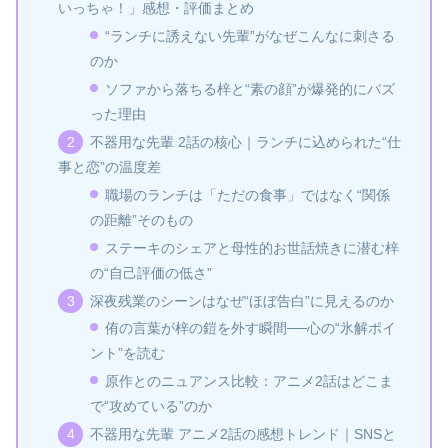
いっちゃ！」感想・評価まとめ
“ランチに誘えない先輩”がなぜこんなに刺さる
のか
ソファから落ちる梓と“素の顔”が爆発的にバズ
った理由
不器用な先輩 2話の核心｜ランチに込められた“仕
事と恋”の温度差
職場のランチは「ただの食事」ではなく“関係
の距離”そのもの
ステーキのシェアと母性的お世話焼きに潜む梓
の“自己評価の低さ”
深夜残業のシーンはなぜ“ほぼ告白”に見えるのか
侑の言葉が梓の鎧を外す瞬間──心の“氷解ポイ
ント”を読む
原作とのニュアンス比較：アニメ2話はどこま
で“攻めている”のか
不器用な先輩 アニメ2話の感想トレンド｜SNSと