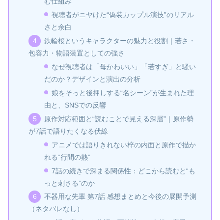
む仕組み
視聴者がニヤけた“偽装カップル演技”のリアル
さと余白
鉄輪桜というキャラクターの魅力と役割｜若さ・
包容力・物語装置としての強さ
なぜ視聴者は「母かわいい」「若すぎ」と騒い
だのか？デザインと演出の分析
娘をそっと後押しする“名シーン”が生まれた理
由と、SNSでの反響
原作対応範囲と“読むことで見える深層”｜原作勢
が7話で語りたくなる伏線
アニメでは語りきれない梓の内面と原作で描か
れる“行間の熱”
7話の続きで深まる関係性：どこから読むと“も
っと刺さる”のか
不器用な先輩 第7話 感想まとめと今後の展開予測
（ネタバレなし）