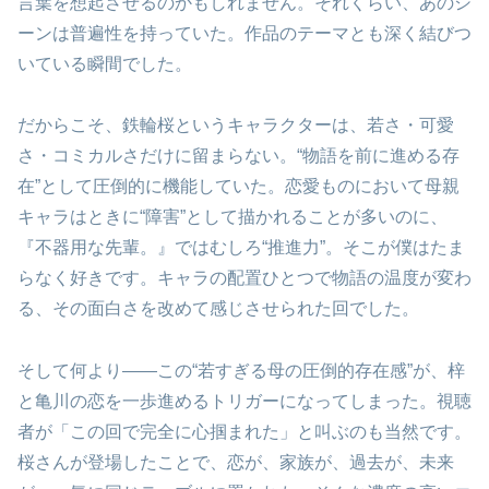
言葉を想起させるのかもしれません。それくらい、あのシ
ーンは普遍性を持っていた。作品のテーマとも深く結びつ
いている瞬間でした。
だからこそ、鉄輪桜というキャラクターは、若さ・可愛
さ・コミカルさだけに留まらない。“物語を前に進める存
在”として圧倒的に機能していた。恋愛ものにおいて母親
キャラはときに“障害”として描かれることが多いのに、
『不器用な先輩。』ではむしろ“推進力”。そこが僕はたま
らなく好きです。キャラの配置ひとつで物語の温度が変わ
る、その面白さを改めて感じさせられた回でした。
そして何より――この“若すぎる母の圧倒的存在感”が、梓
と亀川の恋を一歩進めるトリガーになってしまった。視聴
者が「この回で完全に心掴まれた」と叫ぶのも当然です。
桜さんが登場したことで、恋が、家族が、過去が、未来