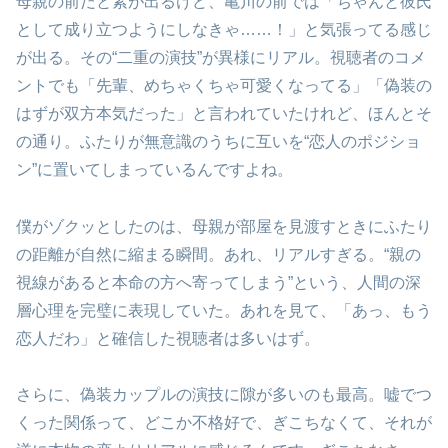
母親の前だと素が出るけど、亀川の前では「ちゃんと彼氏
として成り立つようにしなきゃ……！」と気張ってる感じ
が出る。その“二重の演技”が異様にリアル。視聴者のコメ
ントでも「先輩、めちゃくちゃ可愛くなってる」「偽装の
はずが双方本気だった」と言われていたけれど、ほんとそ
の通り。ふたりが無意識のうちに互いを“恋人のポジショ
ン”に置いてしまっているんですよね。
僕がゾクッとしたのは、母親が部屋を見渡すときにふたり
の距離が自然に縮まる瞬間。あれ、リアルすぎる。“親の
視線があると本命の方へ寄ってしまう”という、人間の深
層心理を完璧に表現していた。あれを見て、「あっ、もう
恋人だわ」と確信した視聴者は多いはず。
さらに、偽装カップルの演技に隙が多いのも最高。嘘でつ
くった関係って、どこか不格好で、ぎこちなくて、それが