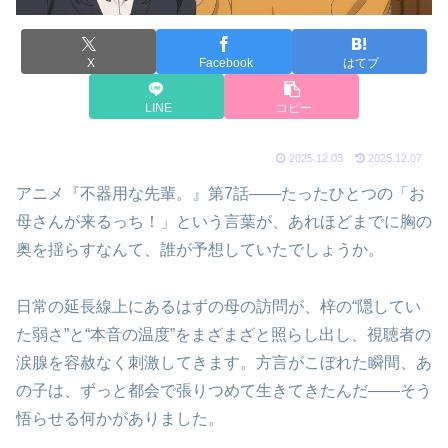
X
Facebook
はてブ
LINE
コピー
2025.12.03
2025.12.07
アニメ『不器用な先輩。』第7話――たったひとつの「お
母さんが来るっち！」という言葉が、あれほどまでに胸の
奥を揺らすなんて、誰が予想していたでしょうか。
日常の延長線上にあるはずの母の訪問が、梓の“隠してい
た弱さ”と“本音の温度”をまざまざと照らし出し、視聴者の
涙腺を容赦なく刺激してきます。方言がこぼれた瞬間、あ
の子は、ずっと都会で張りつめて生きてきたんだ――そう
悟らせる何かがありました。