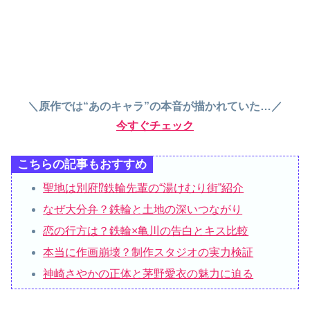
＼原作では“あのキャラ”の本音が描かれていた…／
今すぐチェック
こちらの記事もおすすめ
聖地は別府⁉︎鉄輪先輩の“湯けむり街”紹介
なぜ大分弁？鉄輪と土地の深いつながり
恋の行方は？鉄輪×亀川の告白とキス比較
本当に作画崩壊？制作スタジオの実力検証
神崎さやかの正体と茅野愛衣の魅力に迫る