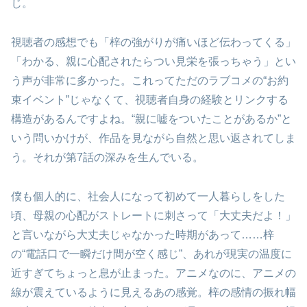
じ。
視聴者の感想でも「梓の強がりが痛いほど伝わってくる」
「わかる、親に心配されたらつい見栄を張っちゃう」とい
う声が非常に多かった。これってただのラブコメの“お約
束イベント”じゃなくて、視聴者自身の経験とリンクする
構造があるんですよね。“親に嘘をついたことがあるか”と
いう問いかけが、作品を見ながら自然と思い返されてしま
う。それが第7話の深みを生んでいる。
僕も個人的に、社会人になって初めて一人暮らしをした
頃、母親の心配がストレートに刺さって「大丈夫だよ！」
と言いながら大丈夫じゃなかった時期があって……梓
の“電話口で一瞬だけ間が空く感じ”、あれが現実の温度に
近すぎてちょっと息が止まった。アニメなのに、アニメの
線が震えているように見えるあの感覚。梓の感情の振れ幅