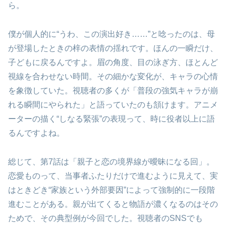
ら。
僕が個人的に“うわ、この演出好き……”と唸ったのは、母
が登場したときの梓の表情の揺れです。ほんの一瞬だけ、
子どもに戻るんですよ。眉の角度、目の泳ぎ方、ほとんど
視線を合わせない時間。その細かな変化が、キャラの心情
を象徴していた。視聴者の多くが「普段の強気キャラが崩
れる瞬間にやられた」と語っていたのも頷けます。アニメ
ーターの描く“しなる緊張”の表現って、時に役者以上に語
るんですよね。
総じて、第7話は「親子と恋の境界線が曖昧になる回」。
恋愛ものって、当事者ふたりだけで進むように見えて、実
はときどき“家族という外部要因”によって強制的に一段階
進むことがある。親が出てくると物語が濃くなるのはその
ためで、その典型例が今回でした。視聴者のSNSでも