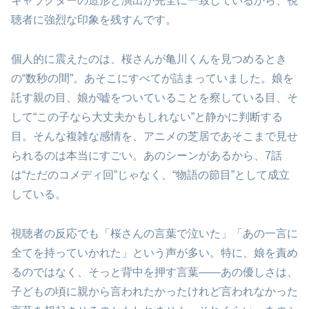
キャラクターの造形と演出が完全に一致しているから、視
聴者に強烈な印象を残すんです。
個人的に震えたのは、桜さんが亀川くんを見つめるとき
の“数秒の間”。あそこにすべてが詰まっていました。娘を
託す親の目、娘が嘘をついていることを察している目、そ
して“この子なら大丈夫かもしれない”と静かに判断する
目。そんな複雑な感情を、アニメの芝居であそこまで見せ
られるのは本当にすごい。あのシーンがあるから、7話
は“ただのコメディ回”じゃなく、“物語の節目”として成立
している。
視聴者の反応でも「桜さんの言葉で泣いた」「あの一言に
全てを持っていかれた」という声が多い。特に、娘を責め
るのではなく、そっと背中を押す言葉――あの優しさは、
子どもの頃に親から言われたかったけれど言われなかった