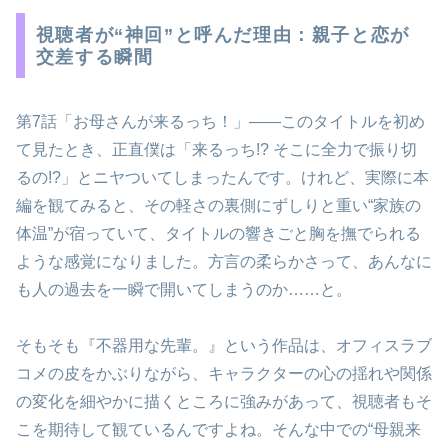
視聴者が“神回”と呼んだ理由：親子と恋が
交差する瞬間
第7話「お母さんが来るっち！」――このタイトルを初め
て見たとき、正直僕は「来るっち!? そこに全力で振り切
るの!?」とニヤついてしまったんです。けれど、実際に本
編を観てみると、その軽さの裏側にずしりと重い“家族の
体温”が宿っていて、タイトルの響きごと胸を撫でられる
ような感覚になりました。方言の柔らかさって、あんなに
も人の過去を一瞬で開いてしまうのか……と。
そもそも『不器用な先輩。』という作品は、オフィスラブ
コメの皮をかぶりながら、キャラクターの心の揺れや関係
の変化を細やかに描くところに強みがあって、視聴者もそ
こを期待して観ているんですよね。そんな中での“母親来