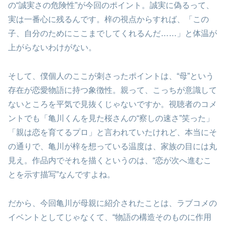
の“誠実さの危険性”が今回のポイント。誠実に偽るって、
実は一番心に残るんです。梓の視点からすれば、「この
子、自分のためにここまでしてくれるんだ……」と体温が
上がらないわけがない。
そして、僕個人のここが刺さったポイントは、“母”という
存在が恋愛物語に持つ象徴性。親って、こっちが意識して
ないところを平気で見抜くじゃないですか。視聴者のコメ
ントでも「亀川くんを見た桜さんの“察しの速さ”笑った」
「親は恋を育てるプロ」と言われていたけれど、本当にそ
の通りで、亀川が梓を想っている温度は、家族の目には丸
見え。作品内でそれを描くというのは、“恋が次へ進むこ
とを示す描写”なんですよね。
だから、今回亀川が母親に紹介されたことは、ラブコメの
イベントとしてじゃなくて、“物語の構造そのものに作用