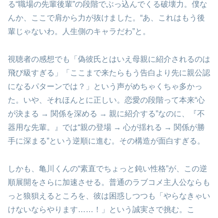
る“職場の先輩後輩”の段階でぶっ込んでくる破壊力。僕な
んか、ここで肩から力が抜けました。“あ、これはもう後
輩じゃないわ。人生側のキャラだわ”と。
視聴者の感想でも「偽彼氏とはいえ母親に紹介されるのは
飛び級すぎる」「ここまで来たらもう告白より先に親公認
になるパターンでは？」という声がめちゃくちゃ多かっ
た。いや、それほんとに正しい。恋愛の段階って本来“心
が決まる → 関係を深める → 親に紹介する”なのに、『不
器用な先輩。』では“親の登場 → 心が揺れる → 関係が勝
手に深まる”という逆順に進む。その構造が面白すぎる。
しかも、亀川くんの“素直でちょっと鈍い性格”が、この逆
順展開をさらに加速させる。普通のラブコメ主人公ならも
っと狼狽えるところを、彼は困惑しつつも「やらなきゃい
けないならやります……！」という誠実さで挑む。こ