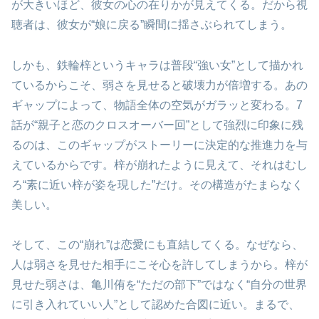
が大きいほど、彼女の心の在りかが見えてくる。だから視
聴者は、彼女が“娘に戻る”瞬間に揺さぶられてしまう。
しかも、鉄輪梓というキャラは普段“強い女”として描かれ
ているからこそ、弱さを見せると破壊力が倍増する。あの
ギャップによって、物語全体の空気がガラッと変わる。7
話が“親子と恋のクロスオーバー回”として強烈に印象に残
るのは、このギャップがストーリーに決定的な推進力を与
えているからです。梓が崩れたように見えて、それはむし
ろ“素に近い梓が姿を現した”だけ。その構造がたまらなく
美しい。
そして、この“崩れ”は恋愛にも直結してくる。なぜなら、
人は弱さを見せた相手にこそ心を許してしまうから。梓が
見せた弱さは、亀川侑を“ただの部下”ではなく“自分の世界
に引き入れていい人”として認めた合図に近い。まるで、