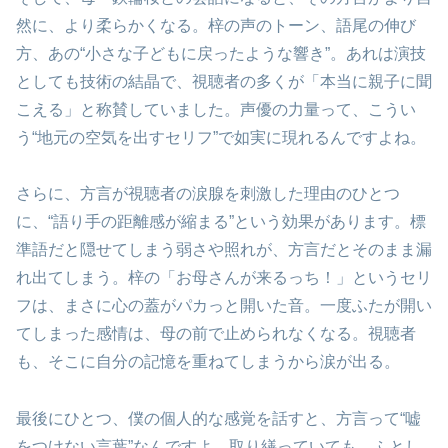
然に、より柔らかくなる。梓の声のトーン、語尾の伸び
方、あの“小さな子どもに戻ったような響き”。あれは演技
としても技術の結晶で、視聴者の多くが「本当に親子に聞
こえる」と称賛していました。声優の力量って、こうい
う“地元の空気を出すセリフ”で如実に現れるんですよね。
さらに、方言が視聴者の涙腺を刺激した理由のひとつ
に、“語り手の距離感が縮まる”という効果があります。標
準語だと隠せてしまう弱さや照れが、方言だとそのまま漏
れ出てしまう。梓の「お母さんが来るっち！」というセリ
フは、まさに心の蓋がパカっと開いた音。一度ふたが開い
てしまった感情は、母の前で止められなくなる。視聴者
も、そこに自分の記憶を重ねてしまうから涙が出る。
最後にひとつ、僕の個人的な感覚を話すと、方言って“嘘
をつけない言葉”なんですよ。取り繕っていても、ふとし