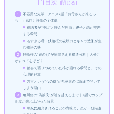
目次
不器用な先輩・アニメ7話「お母さんが来るっ
ち！」感想と評価の全体像
視聴者が“神回”と呼んだ理由：親子と恋が交差
する瞬間
若すぎる母・鉄輪桜の破壊力とキャラ造形が生
む物語の熱
鉄輪梓の“娘の顔”が垣間見える構造分析｜大分弁
がすべてをほどく
都会で張りつめていた梓が崩れる瞬間と、その
心理的解放
方言という“心の鍵”が視聴者の涙腺まで開いて
しまう理由
亀川侑の“偽彼氏”が嘘を越えるまで｜7話でカップ
ル度が跳ね上がった背景
母親に紹介されることの意味と、恋が一段階進