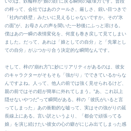
いのは、鉄輪梓が“娘の顔”に戻る瞬間の破壊力です。普段
の梓って、会社ではあのクールさ、厳しさ、鋭い目つきで
「社内の鉄壁」みたいに見えるじゃないですか。その“氷
の面”が、お母さんの声を聞いた一秒後にふっと溶ける。
僕はあの一瞬の表情変化を、何度も巻き戻して見てしまい
ました。だって、あれは「娘としての自分」と「先輩とし
ての自分」がぶつかり合う決定的な瞬間なんです。
そして、梓の“崩れ方”に妙にリアリティがあるのは、彼女
のキャラクターがそもそも「強がり」でできているからな
んですよね。人って、他人の前では強く見せられるけど、
親の前ではその鎧が簡単に外れてしまう。“あ、これ以上
隠せないやつだ”って瞬間がある。梓の「彼氏がいると言
ってしまった」あの衝動的な嘘って、実はその強がりの延
長線上にある。言い訳というより、「都会で頑張ってる
娘」を演じ続けたい彼女の心の癖がにじみ出てしまった感