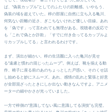
ば、“偽装カップル”としてのふたりの距離感。いやもう、
偽装の域を超えていた。梓の部屋に自然に立ち入る亀川、
何気ない距離の近さ、ぎこちないけれど優しい目線。あれ
を「偽です」って言われても無理がある。視聴者の反応で
も「これで偽とか詐欺」「すでに付き合ってるカップルよ
りカップルしてる」と言われるわけです。
まず、演出が細かい。梓の生活圏に入った亀川が見せ
る“遠慮と慣れの混じったムーブ”。例えば、靴を揃える動
作、椅子に座る前のあのちょっとした戸惑い、そのくせ話
し始めると妙にスムーズ。あれ、感情の乱れと緊張と好意
が全部混ざったときにしか出ない動きなんですよ。アニメ
ーターの細やかさが光っていました。
一方で梓側の“意識してない風に意識してる演技”も完璧。