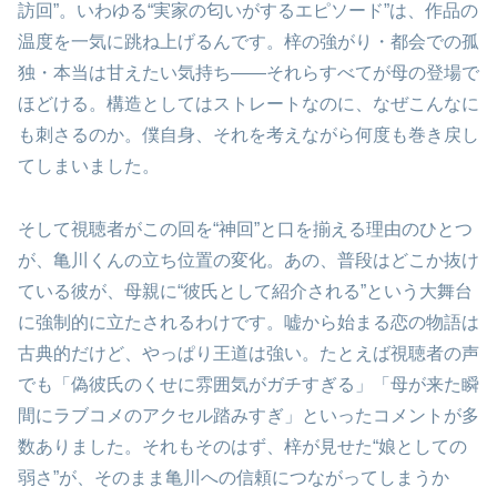
訪回”。いわゆる“実家の匂いがするエピソード”は、作品の
温度を一気に跳ね上げるんです。梓の強がり・都会での孤
独・本当は甘えたい気持ち――それらすべてが母の登場で
ほどける。構造としてはストレートなのに、なぜこんなに
も刺さるのか。僕自身、それを考えながら何度も巻き戻し
てしまいました。
そして視聴者がこの回を“神回”と口を揃える理由のひとつ
が、亀川くんの立ち位置の変化。あの、普段はどこか抜け
ている彼が、母親に“彼氏として紹介される”という大舞台
に強制的に立たされるわけです。嘘から始まる恋の物語は
古典的だけど、やっぱり王道は強い。たとえば視聴者の声
でも「偽彼氏のくせに雰囲気がガチすぎる」「母が来た瞬
間にラブコメのアクセル踏みすぎ」といったコメントが多
数ありました。それもそのはず、梓が見せた“娘としての
弱さ”が、そのまま亀川への信頼につながってしまうか