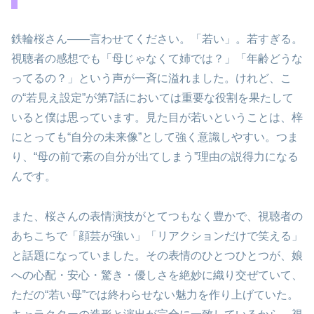
鉄輪桜さん――言わせてください。「若い」。若すぎる。
視聴者の感想でも「母じゃなくて姉では？」「年齢どうな
ってるの？」という声が一斉に溢れました。けれど、こ
の“若見え設定”が第7話においては重要な役割を果たして
いると僕は思っています。見た目が若いということは、梓
にとっても“自分の未来像”として強く意識しやすい。つま
り、“母の前で素の自分が出てしまう”理由の説得力になる
んです。
また、桜さんの表情演技がとてつもなく豊かで、視聴者の
あちこちで「顔芸が強い」「リアクションだけで笑える」
と話題になっていました。その表情のひとつひとつが、娘
への心配・安心・驚き・優しさを絶妙に織り交ぜていて、
ただの“若い母”では終わらせない魅力を作り上げていた。