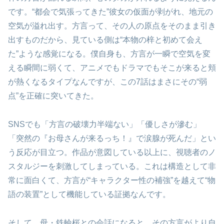
です。“都会で気張ってきた”彼女の仮面が剥がれ、地元の
空気が溢れ出す。方言って、その人の原点をそのまま引き
出すものだから、見ている側は“本物の梓と初めて会え
た”ような感覚になる。僕自身も、方言が一瞬で空気を変
える瞬間に弱くて、アニメでもドラマでもそこが来ると頬
が熱くなるタイプなんですが、この7話はまさにその“弱
点”を正確に突いてきた。
SNSでも「方言の破壊力半端ない」「優しさが滲む」
「突然の『お母さんが来るっち！』で涙腺が死んだ」とい
う反応が目立つ。作品が意図している以上に、視聴者のノ
スタルジーを刺激してしまっている。これは構造として非
常に面白くて、方言が“キャラクター性の補強”を越えて“物
語の装置”として機能している証拠なんです。
そして、母・鉄輪桜との会話になると、その方言がより自