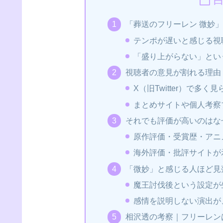
「葬送のフリーレン 微妙
テンポが遅いと感じる視
「盛り上がらない」とい
視聴者の意見が割れる理由
X（旧Twitter）で多
まとめサイトや個人考察
それでも評価が高いのはな
原作評価・受賞歴・アニ
海外評価・批評サイトが
「微妙」と感じる人ほど見
魔王討伐後という設定が
感情を説明しない演出が
相沢透の考察｜フリーレン