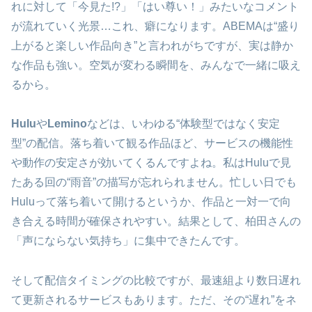
れに対して「今見た!?」「はい尊い！」みたいなコメント
が流れていく光景…これ、癖になります。ABEMAは“盛り
上がると楽しい作品向き”と言われがちですが、実は静か
な作品も強い。空気が変わる瞬間を、みんなで一緒に吸え
るから。
Hulu
や
Lemino
などは、いわゆる“体験型ではなく安定
型”の配信。落ち着いて観る作品ほど、サービスの機能性
や動作の安定さが効いてくるんですよね。私はHuluで見
たある回の“雨音”の描写が忘れられません。忙しい日でも
Huluって落ち着いて開けるというか、作品と一対一で向
き合える時間が確保されやすい。結果として、柏田さんの
「声にならない気持ち」に集中できたんです。
そして配信タイミングの比較ですが、最速組より数日遅れ
て更新されるサービスもあります。ただ、その“遅れ”をネ