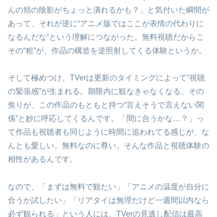
んの頬の陰影がちょっと潰れるかも？」と気付いた瞬間が
あって、それが逆に“アニメ版ではここが表情の代わりに
なるんだな”という理解につながった。無料視聴だからこ
その“粗”が、作品の構造を逆照射してくる体験というか。
そして極めつけ、TVerは更新のタイミングによって“視聴
の緊張感”が生まれる。期限内に観なきゃなくなる、その
焦りが、この作品のもともと持つ“言えそうで言えない関
係”と妙に呼応してくるんです。「間に合うかな…？」っ
て作品も視聴者も同じように時間に追われてる感じが、な
んとも愛しい。無料なのに尊い。そんな作品と視聴体験の
相性があるんです。
なので、「まずは無料で観たい」「アニメの温度が自分に
合うか試したい」「リアタイは無理だけど一週間以内なら
必ず観られる」という人には、TVerの見逃し配信は最高