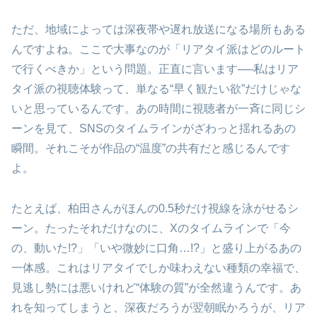
ただ、地域によっては深夜帯や遅れ放送になる場所もある
んですよね。ここで大事なのが「リアタイ派はどのルート
で行くべきか」という問題。正直に言います──私はリア
タイ派の視聴体験って、単なる“早く観たい欲”だけじゃな
いと思っているんです。あの時間に視聴者が一斉に同じシ
ーンを見て、SNSのタイムラインがざわっと揺れるあの
瞬間。それこそが作品の“温度”の共有だと感じるんです
よ。
たとえば、柏田さんがほんの0.5秒だけ視線を泳がせるシ
ーン。たったそれだけなのに、Xのタイムラインで「今
の、動いた!?」「いや微妙に口角…!?」と盛り上がるあの
一体感。これはリアタイでしか味わえない種類の幸福で、
見逃し勢には悪いけれど“体験の質”が全然違うんです。あ
れを知ってしまうと、深夜だろうが翌朝眠かろうが、リア