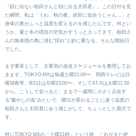
『顔に出ない柏田さんと顔に出る太田君』。この日付を見
た瞬間、私は「うわ、秋の夜、絶対に似合うじゃん…」と
身体の奥がふっと温度を変えるのを感じたんです。何とい
うか、夏と冬の境目の空気がすうっと入ってきて、柏田さ
んの無表情の奥に潜む“揺れ”と妙に重なる。そんな開始日
でした。
まず事実として、主要局の放送スケジュールを整理してお
きます。TOKYO MXは毎週土曜21:00〜、関西テレビは日
曜深夜帯、BS11は月曜23:00〜、そしてAT-Xは火曜21:30
から。こうして並べると、まるで一週間に小さく点在す
る“癒やしの泉”みたいで、曜日が変わるごとに違う温度の
柏田さんと太田君に会う感じがして、ちょっとした贅沢で
す。
特にTOKYO MXの「土曜21時」という枠、これがまた絶