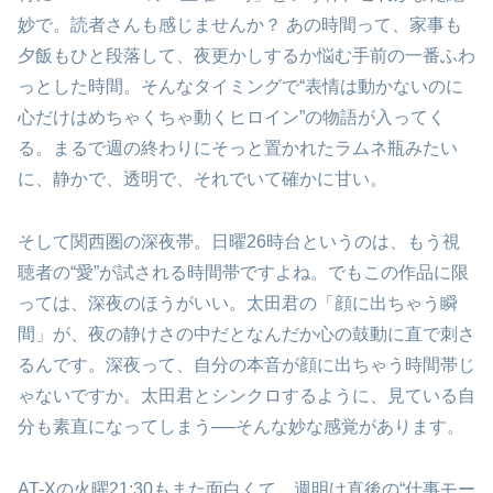
妙で。読者さんも感じませんか？ あの時間って、家事も
夕飯もひと段落して、夜更かしするか悩む手前の一番ふわ
っとした時間。そんなタイミングで“表情は動かないのに
心だけはめちゃくちゃ動くヒロイン”の物語が入ってく
る。まるで週の終わりにそっと置かれたラムネ瓶みたい
に、静かで、透明で、それでいて確かに甘い。
そして関西圏の深夜帯。日曜26時台というのは、もう視
聴者の“愛”が試される時間帯ですよね。でもこの作品に限
っては、深夜のほうがいい。太田君の「顔に出ちゃう瞬
間」が、夜の静けさの中だとなんだか心の鼓動に直で刺さ
るんです。深夜って、自分の本音が顔に出ちゃう時間帯じ
ゃないですか。太田君とシンクロするように、見ている自
分も素直になってしまう──そんな妙な感覚があります。
AT-Xの火曜21:30もまた面白くて。週明け直後の“仕事モー