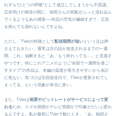
れすら“ひとつの呼吸”として成立してしまうから不思議。
広告明けの無音の間に、柏田さんの気配がふっと流れ込ん
でくるようなあの感覚──作品の空気が繊細すぎて、広告
を挟んでも崩れないんですよね。
ただし、TVerの特徴として
配信期間が短い
という点は押
さえておきたい。通常は次の話が放送されるまでの一週
間。これ、油断すると「あ、もう終わってる…」と見逃す
やつです。特にこのアニメのように“余韻で一週間を過ご
すタイプ”の作品は、本編の温度が長引きやすいから余計
に危ない。気づけば次回放送日で、TVerが更新されてし
まってる、という現象が本当に多い。
また、TVerは
画質やビットレートがサービスによって変
わる
ため、スマホ視聴かテレビ視聴かで印象がだいぶ変わ
るんですよ。私が最初にTVerで観たとき、「あ、柏田さ