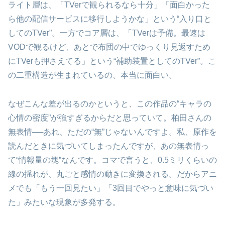
ライト層は、「TVerで観られるなら十分」「面白かった
ら他の配信サービスに移行しようかな」という“入り口と
してのTVer”。一方でコア層は、「TVerは予備。最速は
VODで観るけど、あとで布団の中でゆっくり見返すため
にTVerも押さえてる」という“補助装置としてのTVer”。こ
の二重構造が生まれているの、本当に面白い。
なぜこんな差が出るのかというと、この作品の“キャラの
心情の密度”が強すぎるからだと思っていて。柏田さんの
無表情──あれ、ただの“無”じゃないんですよ。私、原作を
読んだときに気づいてしまったんですが、あの無表情っ
て“情報量の塊”なんです。コマで言うと、0.5ミリくらいの
線の揺れが、丸ごと感情の動きに変換される。だからアニ
メでも「もう一回見たい」「3回目でやっと意味に気づい
た」みたいな現象が多発する。