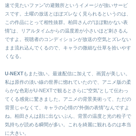
速で見たいファン”の避難所というイメージが強いサービ
スです。土曜の放送とほぼズレなく見られるというのは、
この作品にとって相性抜群。柏田さんの“ほぼ動かない表
情”は、リアルタイムからの温度差が小さいほど刺さるん
ですよ。視聴者のコンディションが放送の空気とズレない
まま流れ込んでくるので、キャラの微細な仕草を拾いやす
くなる。
U-NEXT
もまた強い。最速配信に加えて、画質が美しい。
私は原作の淡い線の世界に惚れていたので、アニメ版の柔
らかな色彩がU-NEXTで観るとさらに“空気”として伝わっ
てくる感覚に驚きました。アニメの背景美術って、ただの
背景じゃなくて、キャラの心情の“外側の表情”なんですよ
ね。柏田さんは顔に出ないぶん、背景の温度と光の粒子で
気持ちが読める瞬間が多い。これを綺麗に観れるのは本当
に大きい。