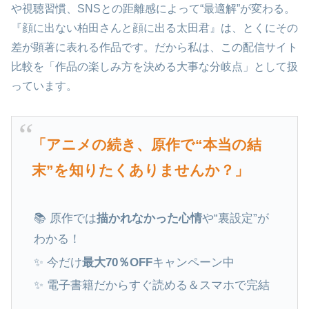
や視聴習慣、SNSとの距離感によって“最適解”が変わる。
『顔に出ない柏田さんと顔に出る太田君』は、とくにその
差が顕著に表れる作品です。だから私は、この配信サイト
比較を「作品の楽しみ方を決める大事な分岐点」として扱
っています。
「アニメの続き、原作で“本当の結
末”を知りたくありませんか？」
📚 原作では
描かれなかった心情
や“裏設定”が
わかる！
✨ 今だけ
最大70％OFF
キャンペーン中
✨ 電子書籍だからすぐ読める＆スマホで完結