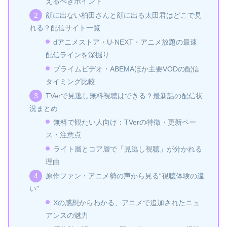
えるべきポイント
顔に出ない柏田さんと顔に出る太田君はどこで見
れる？配信サイト一覧
dアニメストア・U-NEXT・アニメ放題の最速
配信ラインを深掘り
プライムビデオ・ABEMAほか主要VODの配信
タイミング比較
TVerで見逃し無料視聴はできる？最新話の配信状
況まとめ
無料で観たい人向け：TVerの特徴・更新ペー
ス・注意点
ライト層とコア層で「見逃し視聴」が分かれる
理由
原作ファン・アニメ勢の声から見る“視聴体験の違
い”
Xの感想からわかる、アニメで追加されたニュ
アンスの魅力