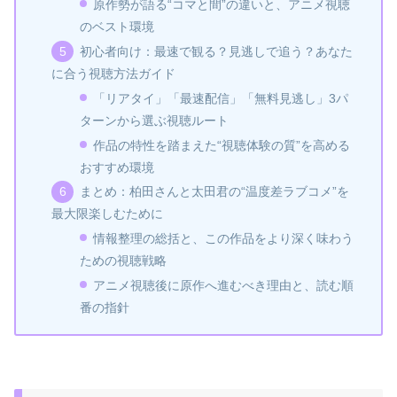
原作勢が語る“コマと間”の違いと、アニメ視聴
のベスト環境
初心者向け：最速で観る？見逃しで追う？あなた
に合う視聴方法ガイド
「リアタイ」「最速配信」「無料見逃し」3パ
ターンから選ぶ視聴ルート
作品の特性を踏まえた“視聴体験の質”を高める
おすすめ環境
まとめ：柏田さんと太田君の“温度差ラブコメ”を
最大限楽しむために
情報整理の総括と、この作品をより深く味わう
ための視聴戦略
アニメ視聴後に原作へ進むべき理由と、読む順
番の指針