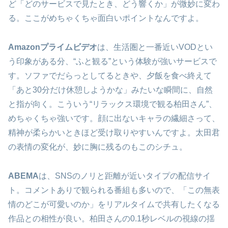
ど「どのサービスで見たとき、どう響くか」が微妙に変わ
る。ここがめちゃくちゃ面白いポイントなんですよ。
Amazonプライムビデオ
は、生活圏と一番近いVODとい
う印象がある分、“ふと観る”という体験が強いサービスで
す。ソファでだらっとしてるときや、夕飯を食べ終えて
「あと30分だけ休憩しようかな」みたいな瞬間に、自然
と指が向く。こういう“リラックス環境で観る柏田さん”、
めちゃくちゃ強いです。顔に出ないキャラの繊細さって、
精神が柔らかいときほど受け取りやすいんですよ。太田君
の表情の変化が、妙に胸に残るのもこのシチュ。
ABEMA
は、SNSのノリと距離が近いタイプの配信サイ
ト。コメントありで観られる番組も多いので、「この無表
情のどこが可愛いのか」をリアルタイムで共有したくなる
作品との相性が良い。柏田さんの0.1秒レベルの視線の揺