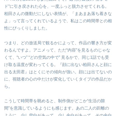
ド”に引き戻された心を、一度ふっと脱力させてくれる。
柏田さんの微動だにしない表情が、「まあまあ落ち着きな
よ」って言ってくれているようで、私はこの時間帯との相
性にびっくりしました。
つまり、どの放送局で観るかによって、作品の響き方が変
わるんですよ。アニメって、ただ“内容”を見るものじゃな
くて、“いつ” “どの空気の中で” 見るかで、同じ1話でも受
け取る温度が変わってくる。『顔に出ない柏田さんと顔に
出る太田君』はとくにその傾向が強い。顔には出てないの
に、視聴者の心の中だけが変化していくタイプの作品だか
ら。
こうして時間帯を眺めると、制作側がどこか“生活の隙
間”を意識しているようにも感じます。あの二人の距離の
ように、少し空白があって、少し余白があって。その余白