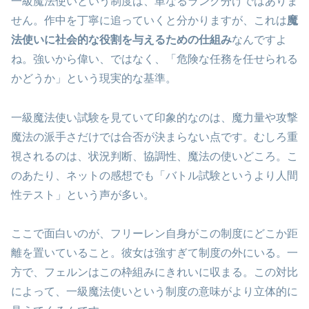
一級魔法使いという制度は、単なるランク分けではありま
せん。作中を丁寧に追っていくと分かりますが、これは
魔
法使いに社会的な役割を与えるための仕組み
なんですよ
ね。強いから偉い、ではなく、「危険な任務を任せられる
かどうか」という現実的な基準。
一級魔法使い試験を見ていて印象的なのは、魔力量や攻撃
魔法の派手さだけでは合否が決まらない点です。むしろ重
視されるのは、状況判断、協調性、魔法の使いどころ。こ
のあたり、ネットの感想でも「バトル試験というより人間
性テスト」という声が多い。
ここで面白いのが、フリーレン自身がこの制度にどこか距
離を置いていること。彼女は強すぎて制度の外にいる。一
方で、フェルンはこの枠組みにきれいに収まる。この対比
によって、一級魔法使いという制度の意味がより立体的に