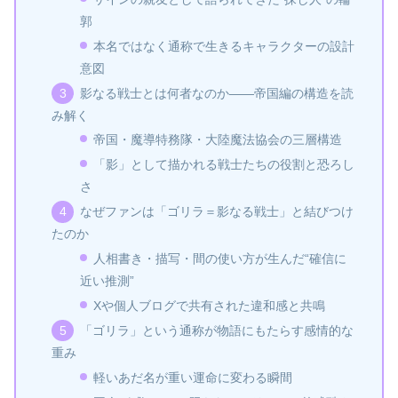
郭
本名ではなく通称で生きるキャラクターの設計
意図
影なる戦士とは何者なのか――帝国編の構造を読
み解く
帝国・魔導特務隊・大陸魔法協会の三層構造
「影」として描かれる戦士たちの役割と恐ろし
さ
なぜファンは「ゴリラ＝影なる戦士」と結びつけ
たのか
人相書き・描写・間の使い方が生んだ“確信に
近い推測”
Xや個人ブログで共有された違和感と共鳴
「ゴリラ」という通称が物語にもたらす感情的な
重み
軽いあだ名が重い運命に変わる瞬間