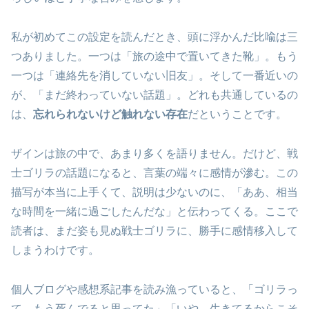
私が初めてこの設定を読んだとき、頭に浮かんだ比喩は三
つありました。一つは「旅の途中で置いてきた靴」。もう
一つは「連絡先を消していない旧友」。そして一番近いの
が、「まだ終わっていない話題」。どれも共通しているの
は、
忘れられないけど触れない存在
だということです。
ザインは旅の中で、あまり多くを語りません。だけど、戦
士ゴリラの話題になると、言葉の端々に感情が滲む。この
描写が本当に上手くて、説明は少ないのに、「ああ、相当
な時間を一緒に過ごしたんだな」と伝わってくる。ここで
読者は、まだ姿も見ぬ戦士ゴリラに、勝手に感情移入して
しまうわけです。
個人ブログや感想系記事を読み漁っていると、「ゴリラっ
て、もう死んでると思ってた」「いや、生きてるからこそ