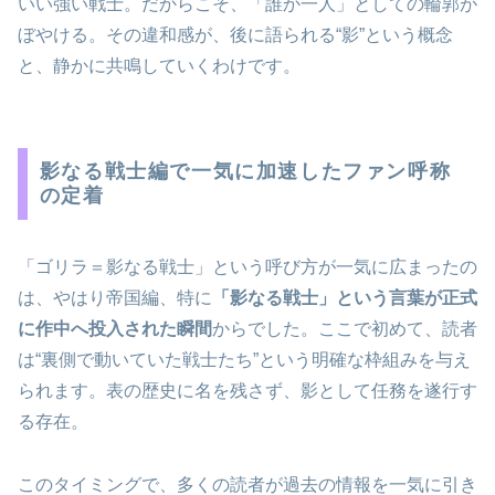
いい強い戦士。だからこそ、「誰か一人」としての輪郭が
ぼやける。その違和感が、後に語られる“影”という概念
と、静かに共鳴していくわけです。
影なる戦士編で一気に加速したファン呼称
の定着
「ゴリラ＝影なる戦士」という呼び方が一気に広まったの
は、やはり帝国編、特に
「影なる戦士」という言葉が正式
に作中へ投入された瞬間
からでした。ここで初めて、読者
は“裏側で動いていた戦士たち”という明確な枠組みを与え
られます。表の歴史に名を残さず、影として任務を遂行す
る存在。
このタイミングで、多くの読者が過去の情報を一気に引き