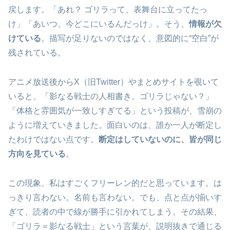
戻します。「あれ？ ゴリラって、表舞台に立ってたっ
け」「あいつ、今どこにいるんだっけ」。そう、
情報が欠
けている
。描写が足りないのではなく、意図的に“空白”が
残されている。
アニメ放送後からX（旧Twitter）やまとめサイトを覗いて
いると、「影なる戦士の人相書き、ゴリラじゃない？」
「体格と雰囲気が一致しすぎてる」という投稿が、雪崩の
ように増えていきました。面白いのは、誰か一人が断定し
たわけではない点です。
断定はしていないのに、皆が同じ
方向を見ている
。
この現象、私はすごくフリーレン的だと思っています。は
っきり言わない。名前も言わない。でも、点と点が揃いす
ぎて、読者の中で線が勝手に引かれてしまう。その結果、
「ゴリラ＝影なる戦士」という言葉が、説明抜きで通じる