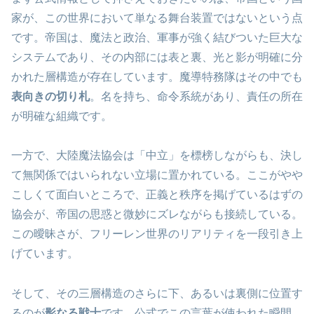
家が、この世界において単なる舞台装置ではないという点
です。帝国は、魔法と政治、軍事が強く結びついた巨大な
システムであり、その内部には表と裏、光と影が明確に分
かれた層構造が存在しています。魔導特務隊はその中でも
表向きの切り札
。名を持ち、命令系統があり、責任の所在
が明確な組織です。
一方で、大陸魔法協会は「中立」を標榜しながらも、決し
て無関係ではいられない立場に置かれている。ここがやや
こしくて面白いところで、正義と秩序を掲げているはずの
協会が、帝国の思惑と微妙にズレながらも接続している。
この曖昧さが、フリーレン世界のリアリティを一段引き上
げています。
そして、その三層構造のさらに下、あるいは裏側に位置す
るのが
影なる戦士
です。公式でこの言葉が使われた瞬間、