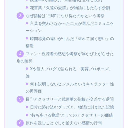
花言葉「久遠の愛情」が物語にもたらす余韻
なぜ指輪は“目印”になり得たのかという考察
言葉を交わさなかった二人が選んだコミュニケ
ーション
時間感覚の違いが生んだ「遅れて届く想い」の
構造
ファン・視聴者の感想や考察が浮かび上がらせた
別の輪郭
Xや個人ブログで語られる「実質プロポーズ」
論
何も説明しないヒンメルというキャラクター性
の再評価
目印アクセサリーと鏡蓮華の指輪が交差する瞬間
日常に溶け込むグッズと、物語に刻まれた記憶
“持ち歩ける物語”としてのアクセサリーの価値
原作を読むことでしか拾えない感情の行間