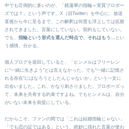
中でも圧倒的に多いのが、「鏡蓮華の指輪＝実質プロポー
ズでは？」という声です。X（旧Twitter）を中心に、放送
直後から今に至るまで、この解釈は何度も浮上しては拡散
されてきました。言葉にしていない。契約もしていない。
でも、
指輪という形式を選んだ時点で、それはもう…
とい
う感情、分かる。
個人ブログを巡回していると、「ヒンメルはフリーレン
に“一緒に生きよう”とは言えなかった。でも“一緒に記憶さ
れる存在”にはなろうとしたんじゃないか」という一文に
出会いました。これ、かなり刺さりました。プロポーズっ
て、未来を共有する約束ですよね。でもヒンメルは、自分
がいない未来を前提にしている。
だからこそ、ファンの間では「これは結婚指輪じゃない」
「でも恋の証ではある」という、絶妙に揺れた言葉が使わ