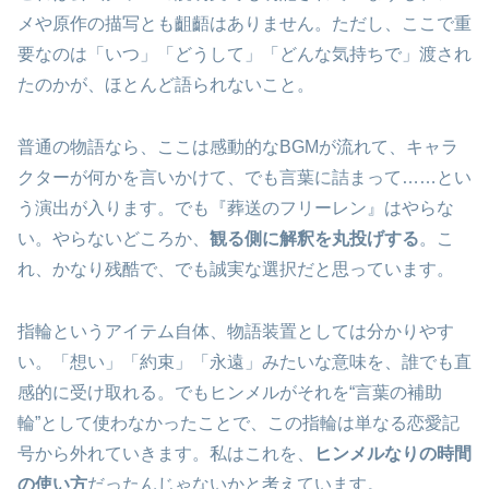
メや原作の描写とも齟齬はありません。ただし、ここで重
要なのは「いつ」「どうして」「どんな気持ちで」渡され
たのかが、ほとんど語られないこと。
普通の物語なら、ここは感動的なBGMが流れて、キャラ
クターが何かを言いかけて、でも言葉に詰まって……とい
う演出が入ります。でも『葬送のフリーレン』はやらな
い。やらないどころか、
観る側に解釈を丸投げする
。こ
れ、かなり残酷で、でも誠実な選択だと思っています。
指輪というアイテム自体、物語装置としては分かりやす
い。「想い」「約束」「永遠」みたいな意味を、誰でも直
感的に受け取れる。でもヒンメルがそれを“言葉の補助
輪”として使わなかったことで、この指輪は単なる恋愛記
号から外れていきます。私はこれを、
ヒンメルなりの時間
の使い方
だったんじゃないかと考えています。