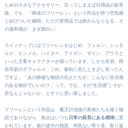
ための小さなアクセサリー。言ってしまえば日用品の延長
線。でも、『葬送のフリーレン』という作品が持つ空気感
と結びついた瞬間、ただの実用品では終わらなくなる。そ
の違和感が、まず面白い。
ラインナップにはフリーレンをはじめ、フェルン、シュタ
ルク、ヒンメル、ハイター、アイゼン、ザイン、アウラと
いった主要キャラクターが揃っています。しかも全員、雨
合羽姿のデフォルメ。これ、最初に見たとき少し笑ったん
ですよ。「あの静謐な物語の住人たちが、こんなに生活感
のある格好でいいの？」って。でも、その“生活感”こそが
肝なんじゃないか、とすぐに思い直しました。
フリーレンという作品は、魔王討伐後の英雄たちを描く物
語でありながら、焦点はいつも
日常の延長にある感情
に置
かれています。旅の途中の雑談、何気ない寄り道、取り返