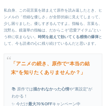
私自身、この花言葉を踏まえて原作を読み返したとき、ヒ
ンメルの「些細な優しさ」が全部伏線に見えてしまって、
少し困りました。優しすぎるんですよ。指輪も、言葉も、
沈黙も。鏡蓮華の指輪は、だからこそ“恋愛アイテム”とい
う枠に収まらない。
時間を超えて効いてくる感情の爆弾
と
して、今も読者の心に残り続けているんだと思います。
「アニメの続き、原作で“本当の結
末”を知りたくありませんか？」
📚 原作では
描かれなかった心情
や“裏設定”が
わかる！
✨ 今だけ
最大70％OFF
キャンペーン中