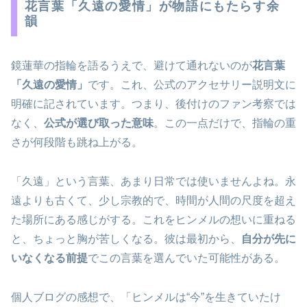
花言葉「久遠の愛情」が物語にもたらす余
韻
鏡蓮華の指輪を語るうえで、避けて通れないのが
花言葉
「久遠の愛情」
です。これ、公式のアクセサリー説明文に
明確に記されています。つまり、後付けのファン考察では
なく、
公式が選び取った意味
。この一点だけで、指輪の重
さが何段階も跳ね上がる。
「久遠」という言葉、あまり日常では使いませんよね。永
遠よりも古くて、少し宗教的で、時間が人間の尺度を超え
た場所にある感じがする。これをヒンメルの想いに重ねる
と、ちょっと胸が苦しくなる。彼は最初から、
自分が先に
いなくなる前提
でこの言葉を選んでいた可能性がある。
個人ブログの感想で、「ヒンメルは“今”を生きていたけ