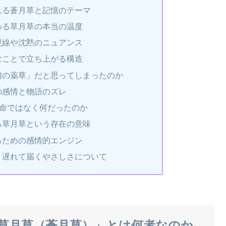
れる蒼月草と記憶のテーマ
わる草月草の本当の温度
視線や沈黙のニュアンス
むことで立ち上がる構造
幻の薬草」だと思ってしまったのか
の感情と物語のズレ
は命ではなく何だったのか
る草月草という存在の意味
るための感情的エンジン
、遅れて届くやさしさについて
草月草（蒼月草）」とは何者なのか