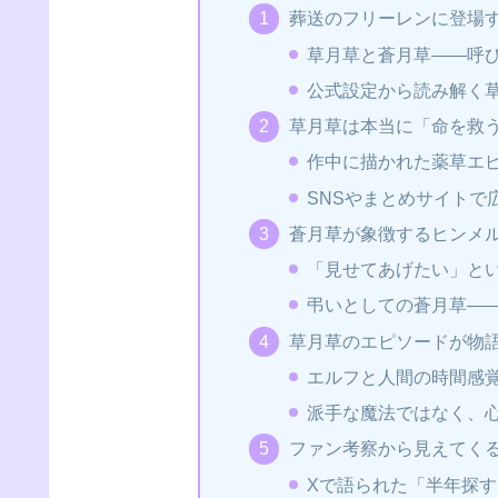
葬送のフリーレンに登場
草月草と蒼月草――呼
公式設定から読み解く
草月草は本当に「命を救
作中に描かれた薬草エ
SNSやまとめサイトで
蒼月草が象徴するヒンメ
「見せてあげたい」と
弔いとしての蒼月草―
草月草のエピソードが物
エルフと人間の時間感
派手な魔法ではなく、
ファン考察から見えてくる
Xで語られた「半年探