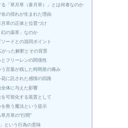
する「草月草（蒼月草）」とは何者なのか
び名の揺れが生まれた理由
草月草の正体と位置づけ
う幻の薬草」なのか
ピソードとの混同ポイント
広がった解釈とその背景
ルとフリーレンの関係性
いう言葉が残した時間差の痛み
―花に託された感情の回路
語全体に与えた影響
覚を可視化する装置として
心を救う魔法という提示
草月草の“行間”
す」という行為の意味