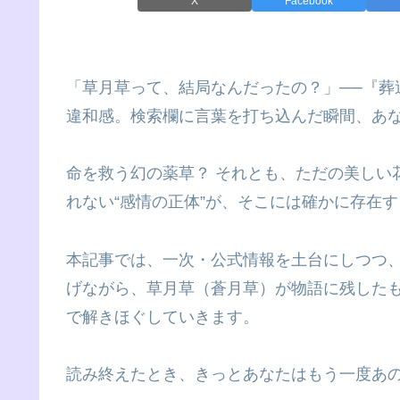
X
Facebook
「草月草って、結局なんだったの？」──『葬
違和感。検索欄に言葉を打ち込んだ瞬間、あ
命を救う幻の薬草？ それとも、ただの美しい
れない“感情の正体”が、そこには確かに存在
本記事では、一次・公式情報を土台にしつつ
げながら、草月草（蒼月草）が物語に残した
で解きほぐしていきます。
読み終えたとき、きっとあなたはもう一度あ