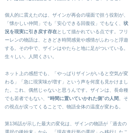
個人的に震えたのは、ザインが再会の場面で担う役割が、
「懐かしい仲間」でも「安心できる回復役」でもなく、
状
況を現実に引き戻す存在
として描かれている点です。フリ
ーレンの物語は、ときどき時間感覚や感情がふわっと浮遊
する。その中で、ザインはやたらと地に足がついている。
生々しい。人間くさい。
ネット上の感想でも、「やっぱりザインがいると空気が変
わる」「急に現実味が増す」という声を何度も見かけまし
た。これ、偶然じゃないと思うんです。ザインは、長命種
でも若者でもない、
“時間に置いていかれた側”の人間
。そ
の視点が戻ってくることで、物語全体の温度が変わる。
第136話が示した最大の変化は、ザインの物語が「過去の
選択の後始末」から、「現在進行形の選択」へ移行したこ