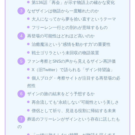
第136話「再会」が示す物語上の確かな変化
なぜザインは物語から一度離れたのか
大人になってから夢を拾い直すというテーマ
フリーレン一行との別れが意味するもの
再登場の可能性はどれほど高いのか
治癒魔法という“感情を動かす力”の重要性
戦士ゴリラという未回収の物語装置
ファン考察とSNSの声から見えるザイン再評価
X（旧Twitter）で語られる「ザイン待望論」
個人ブログ・考察サイトが注目する再登場の必
然性
ザインの旅の結末をどう予想するか
再合流しても“永続しない”可能性という美しさ
僧侶として祈り、見送る役割に帰結する未来
葬送のフリーレンがザインという存在に託したも
の
「一緒に旅をしない時間」が物語を深くする