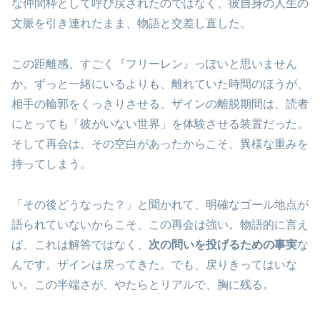
な仲間枠として呼び戻されたのではなく、彼自身の人生の
文脈を引き連れたまま、物語と交差し直した。
この距離感、すごく『フリーレン』っぽいと思いません
か。ずっと一緒にいるよりも、離れていた時間のほうが、
相手の輪郭をくっきりさせる。ザインの離脱期間は、読者
にとっても「彼がいない世界」を体験させる装置だった。
そして再会は、その空白があったからこそ、異様な重みを
持ってしまう。
「その後どうなった？」と聞かれて、明確なゴール地点が
語られていないからこそ、この再会は強い。物語的に言え
ば、これは解答ではなく、
次の問いを投げるための事実
な
んです。ザインは戻ってきた。でも、戻りきってはいな
い。この半端さが、やたらとリアルで、胸に残る。