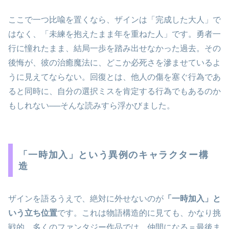
ここで一つ比喩を置くなら、ザインは「完成した大人」で
はなく、「未練を抱えたまま年を重ねた人」です。勇者一
行に憧れたまま、結局一歩を踏み出せなかった過去。その
後悔が、彼の治癒魔法に、どこか必死さを滲ませているよ
うに見えてならない。回復とは、他人の傷を塞ぐ行為であ
ると同時に、自分の選択ミスを肯定する行為でもあるのか
もしれない──そんな読みすら浮かびました。
「一時加入」という異例のキャラクター構
造
ザインを語るうえで、絶対に外せないのが
「一時加入」と
いう立ち位置
です。これは物語構造的に見ても、かなり挑
戦的。多くのファンタジー作品では、仲間になる＝最後ま