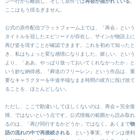
ン一行から離脱し、そして原作では
再会が描かれている
。
ここはもう揺るぎません。
公式の原作配信プラットフォーム上では、「再会」という
タイトルを冠したエピソードが存在し、ザインが物語上に
再び姿を現すことが確認できます。これを初めて知ったと
き、私はちょっと変な感情になりました。嬉しい、という
より、「ああ、やっぱり放っておいてくれなかったか」と
いう妙な納得感。『葬送のフリーレン』という作品は、重
要なキャラクターを中途半端なまま時間の彼方に投げ捨て
ることを、ほとんどしない。
ただし、ここで勘違いしてほしくないのは、再会＝完全復
帰、ではないという点です。公式情報の範囲から読み取れ
るのは、「再び同行するかどうか」ではなく、あくまで
物
語の流れの中で再接続される
、という事実。ザインは便利