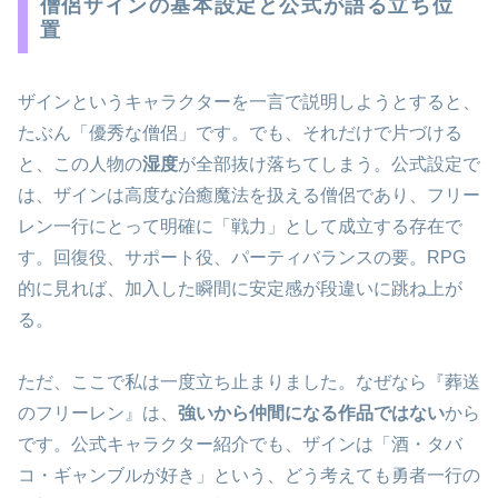
僧侶ザインの基本設定と公式が語る立ち位
置
ザインというキャラクターを一言で説明しようとすると、
たぶん「優秀な僧侶」です。でも、それだけで片づける
と、この人物の
湿度
が全部抜け落ちてしまう。公式設定で
は、ザインは高度な治癒魔法を扱える僧侶であり、フリー
レン一行にとって明確に「戦力」として成立する存在で
す。回復役、サポート役、パーティバランスの要。RPG
的に見れば、加入した瞬間に安定感が段違いに跳ね上が
る。
ただ、ここで私は一度立ち止まりました。なぜなら『葬送
のフリーレン』は、
強いから仲間になる作品ではない
から
です。公式キャラクター紹介でも、ザインは「酒・タバ
コ・ギャンブルが好き」という、どう考えても勇者一行の