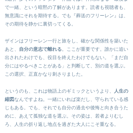
で一緒、という暗黙の了解があります。読者も視聴者も、
無意識にそれを期待する。でも『葬送のフリーレン』は、
その期待を静かに裏切ってくる。
ザインはフリーレン一行と旅をし、確かな関係性を築いた
あと、
自分の意志で離れる
。ここが重要です。誰かに追い
出されたわけでも、役目を終えたわけでもない。「まだ自
分にはやるべきことがある」と判断して、別の道を選ぶ。
この選択、正直かなり刺さりました。
というのも、これは物語上のギミックというより、
人生の
縮図
なんですよね。一緒にいれば楽だし、守られている感
じもある。でも、それでも自分の過去や後悔と向き合うた
めに、あえて孤独な道を選ぶ。その姿は、若者よりむし
ろ、人生の折り返し地点を過ぎた大人にこそ重なる。