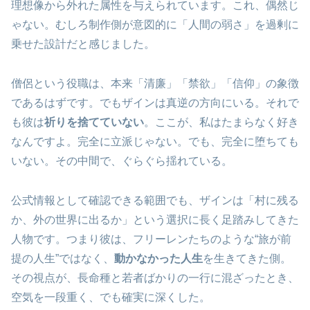
理想像から外れた属性を与えられています。これ、偶然じ
ゃない。むしろ制作側が意図的に「人間の弱さ」を過剰に
乗せた設計だと感じました。
僧侶という役職は、本来「清廉」「禁欲」「信仰」の象徴
であるはずです。でもザインは真逆の方向にいる。それで
も彼は
祈りを捨てていない
。ここが、私はたまらなく好き
なんですよ。完全に立派じゃない。でも、完全に堕ちても
いない。その中間で、ぐらぐら揺れている。
公式情報として確認できる範囲でも、ザインは「村に残る
か、外の世界に出るか」という選択に長く足踏みしてきた
人物です。つまり彼は、フリーレンたちのような“旅が前
提の人生”ではなく、
動かなかった人生
を生きてきた側。
その視点が、長命種と若者ばかりの一行に混ざったとき、
空気を一段重く、でも確実に深くした。