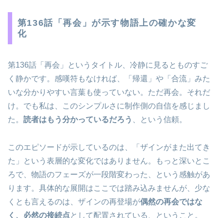
第136話「再会」が示す物語上の確かな変
化
第136話「再会」というタイトル、冷静に見るとものすご
く静かです。感嘆符もなければ、「帰還」や「合流」みた
いな分かりやすい言葉も使っていない。ただ再会。それだ
け。でも私は、このシンプルさに制作側の自信を感じまし
た。
読者はもう分かっているだろう
、という信頼。
このエピソードが示しているのは、「ザインがまた出てき
た」という表層的な変化ではありません。もっと深いとこ
ろで、物語のフェーズが一段階変わった、という感触があ
ります。具体的な展開はここでは踏み込みませんが、少な
くとも言えるのは、ザインの再登場が
偶然の再会ではな
く、必然の接続点
として配置されている、ということ。