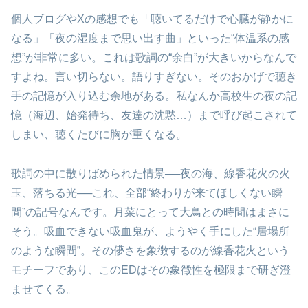
個人ブログやXの感想でも「聴いてるだけで心臓が静かに
なる」「夜の湿度まで思い出す曲」といった“体温系の感
想”が非常に多い。これは歌詞の“余白”が大きいからなんで
すよね。言い切らない。語りすぎない。そのおかげで聴き
手の記憶が入り込む余地がある。私なんか高校生の夜の記
憶（海辺、始発待ち、友達の沈黙…）まで呼び起こされて
しまい、聴くたびに胸が重くなる。
歌詞の中に散りばめられた情景──夜の海、線香花火の火
玉、落ちる光──これ、全部“終わりが来てほしくない瞬
間”の記号なんです。月菜にとって大鳥との時間はまさに
そう。吸血できない吸血鬼が、ようやく手にした“居場所
のような瞬間”。その儚さを象徴するのが線香花火という
モチーフであり、このEDはその象徴性を極限まで研ぎ澄
ませてくる。