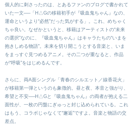
個人的に刺さったのは、とあるファンのブログで書かれて
いた一文──「H△Gの移籍初手が『吸血鬼ちゃん』なの、
運命というより“必然”だった気がする」。これ、めちゃく
ちゃ良い。なぜかというと、移籍はアーティストの“未来
の選択”なのに、『吸血鬼ちゃん』はキャラたちの“いまを
抱きしめる物語”。未来を切り開こうとする音楽と、いま
をまっすぐ見つめるアニメ。その二つが重なると、作品
が“呼吸”をはじめるんです。
さらに、両A面シングル「青春のシルエット／線香花火」
が移籍第一弾というのも象徴的。昼と夜、本音と強がり、
希望と不安──H△Gと『吸血鬼ちゃん』の両者が抱える二
面性が、一枚の円盤にぎゅっと封じ込められている。これ
はもう、コラボじゃなくて“邂逅”ですよ。音楽と物語の交
差点。