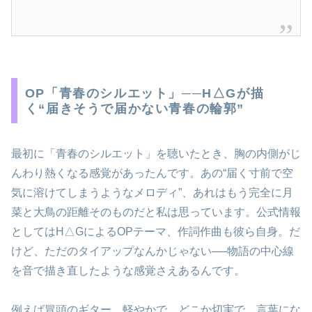
OP「青春のシルエット」──H△Gが描
く“届きそうで届かない青春の輪郭”
最初に「青春のシルエット」を聴いたとき、胸の内側がじ
んわり熱くなる感覚があったんです。あの“届く寸前で空
気に溶けてしまうようなメロディ”、あれはもう完全に月
菜と大鳥の距離そのものだと私は思っています。公式情報
としてはH△GによるOPテーマ、作詞作曲も彼ら自身。だ
けど、ただのタイアップなんかじゃない──物語の中心線
を音で描き直したような感覚さえあるんです。
例えば冒頭のギター。軽やかで、どこか切実で、言葉にな