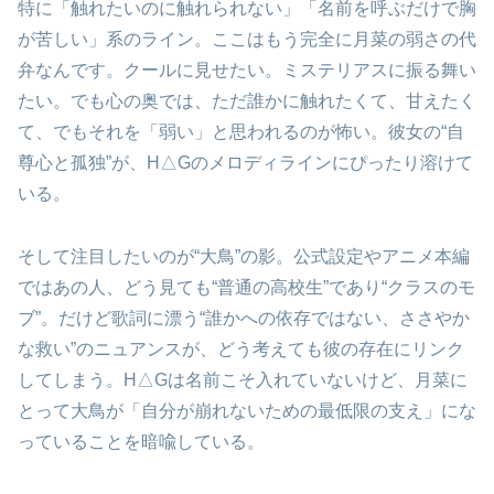
特に「触れたいのに触れられない」「名前を呼ぶだけで胸
が苦しい」系のライン。ここはもう完全に月菜の弱さの代
弁なんです。クールに見せたい。ミステリアスに振る舞い
たい。でも心の奥では、ただ誰かに触れたくて、甘えたく
て、でもそれを「弱い」と思われるのが怖い。彼女の“自
尊心と孤独”が、H△Gのメロディラインにぴったり溶けて
いる。
そして注目したいのが“大鳥”の影。公式設定やアニメ本編
ではあの人、どう見ても“普通の高校生”であり“クラスのモ
ブ”。だけど歌詞に漂う“誰かへの依存ではない、ささやか
な救い”のニュアンスが、どう考えても彼の存在にリンク
してしまう。H△Gは名前こそ入れていないけど、月菜に
とって大鳥が「自分が崩れないための最低限の支え」にな
っていることを暗喩している。