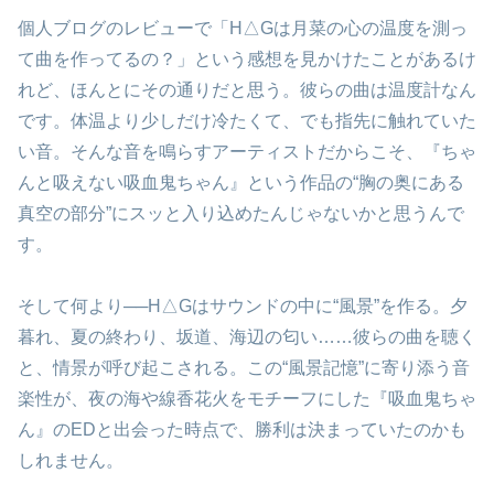
個人ブログのレビューで「H△Gは月菜の心の温度を測っ
て曲を作ってるの？」という感想を見かけたことがあるけ
れど、ほんとにその通りだと思う。彼らの曲は温度計なん
です。体温より少しだけ冷たくて、でも指先に触れていた
い音。そんな音を鳴らすアーティストだからこそ、『ちゃ
んと吸えない吸血鬼ちゃん』という作品の“胸の奥にある
真空の部分”にスッと入り込めたんじゃないかと思うんで
す。
そして何より──H△Gはサウンドの中に“風景”を作る。夕
暮れ、夏の終わり、坂道、海辺の匂い……彼らの曲を聴く
と、情景が呼び起こされる。この“風景記憶”に寄り添う音
楽性が、夜の海や線香花火をモチーフにした『吸血鬼ちゃ
ん』のEDと出会った時点で、勝利は決まっていたのかも
しれません。