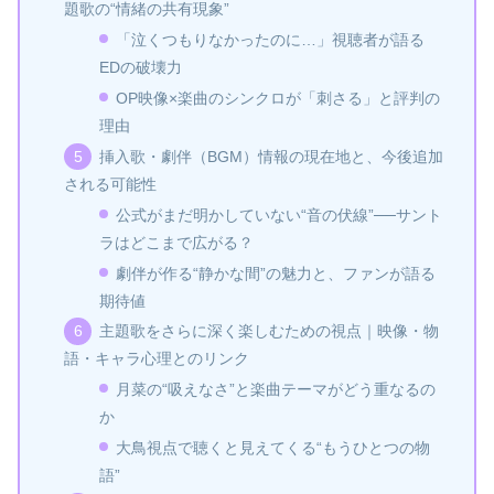
題歌の“情緒の共有現象”
「泣くつもりなかったのに…」視聴者が語る
EDの破壊力
OP映像×楽曲のシンクロが「刺さる」と評判の
理由
挿入歌・劇伴（BGM）情報の現在地と、今後追加
される可能性
公式がまだ明かしていない“音の伏線”──サント
ラはどこまで広がる？
劇伴が作る“静かな間”の魅力と、ファンが語る
期待値
主題歌をさらに深く楽しむための視点｜映像・物
語・キャラ心理とのリンク
月菜の“吸えなさ”と楽曲テーマがどう重なるの
か
大鳥視点で聴くと見えてくる“もうひとつの物
語”