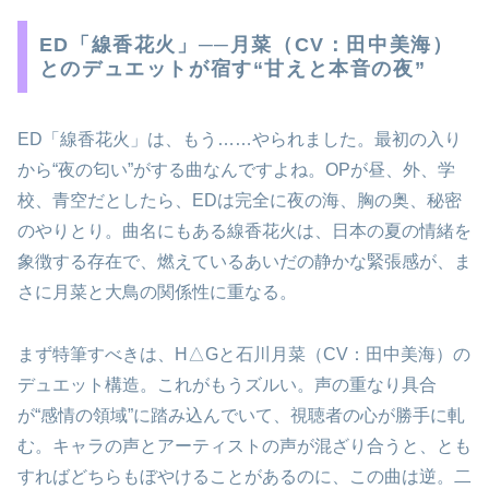
ED「線香花火」──月菜（CV：田中美海）
とのデュエットが宿す“甘えと本音の夜”
ED「線香花火」は、もう……やられました。最初の入り
から“夜の匂い”がする曲なんですよね。OPが昼、外、学
校、青空だとしたら、EDは完全に夜の海、胸の奥、秘密
のやりとり。曲名にもある線香花火は、日本の夏の情緒を
象徴する存在で、燃えているあいだの静かな緊張感が、ま
さに月菜と大鳥の関係性に重なる。
まず特筆すべきは、H△Gと石川月菜（CV：田中美海）の
デュエット構造。これがもうズルい。声の重なり具合
が“感情の領域”に踏み込んでいて、視聴者の心が勝手に軋
む。キャラの声とアーティストの声が混ざり合うと、とも
すればどちらもぼやけることがあるのに、この曲は逆。二