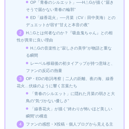
OP「青春のシルエット」──H△Gが描く“届き
そうで届かない青春の輪郭”
ED「線香花火」──月菜（CV：田中美海）との
デュエットが宿す“甘えと本音の夜”
H△Gとは何者なのか？『吸血鬼ちゃん』との相
性が異常に良い理由
H△Gの音楽性と“寂しさの美学”が物語と重な
る瞬間
レーベル移籍後の初タイアップが持つ意味と、
ファンの反応の熱量
OP・EDの歌詞考察｜二人の距離、夜の海、線香
花火…伏線のように響く言葉たち
「青春のシルエット」に隠れた月菜の弱さと大
鳥の“気づかない優しさ”
「線香花火」が描く“終わりが怖いほど美しい
瞬間”の構造
ファンの感想・X投稿・個人ブログから見える主