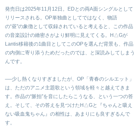
発売日は2025年11月12日。EDとの両A面シングルとして
リリースされる。OP単独曲としてではなく、物語
の“昼”の象徴として収録されていると考えると、この作品
の音楽設計の緻密さがより鮮明に見えてくる。H△Gが
Lantis移籍後の1曲目としてこのOPを選んだ背景も、作品
の内側に寄り添うためだったのでは、と深読みしてしまう
んです。
──少し熱くなりすぎましたが、OP「青春のシルエット」
は、ただのアニメ主題歌という領域を軽々と越えてきま
す。作品の“脈拍”を音にしたらこうなる、という一つの答
え。そして、その答えを見つけたH△Gと『ちゃんと吸え
ない吸血鬼ちゃん』の相性は、あまりにも良すぎるんで
す。