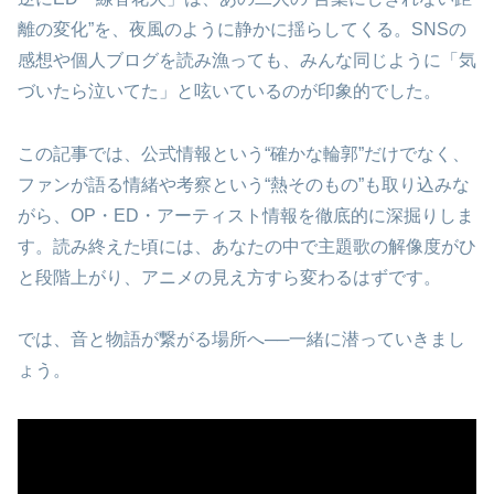
離の変化”を、夜風のように静かに揺らしてくる。SNSの
感想や個人ブログを読み漁っても、みんな同じように「気
づいたら泣いてた」と呟いているのが印象的でした。
この記事では、公式情報という“確かな輪郭”だけでなく、
ファンが語る情緒や考察という“熱そのもの”も取り込みな
がら、OP・ED・アーティスト情報を徹底的に深掘りしま
す。読み終えた頃には、あなたの中で主題歌の解像度がひ
と段階上がり、アニメの見え方すら変わるはずです。
では、音と物語が繋がる場所へ──一緒に潜っていきまし
ょう。