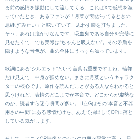
る前の感情を振動にして流してくる。これはXで感想を漁
っていたとき、あるファンが「月菜が“強がってるときの
息継ぎ”みたい」と呟いていて、思わず膝を打ちました。
そう、あれは強がりなんです。吸血鬼である自分を完璧に
見せたくて、でも実際は“ちゃんと吸えない”。その矛盾を
隠すような音色が、曲の全体にうっすら漂っています。
歌詞にある“シルエット”という言葉も重要ですよね。輪郭
だけ見えて、中身が掴めない。まさに月菜というキャラク
ターの核心です。原作を読んだことがある人ならわかると
思うけれど、表情のどこまでが本音で、どこからが虚勢な
のか、読者すら迷う瞬間が多い。H△Gはその“本音と不器
用さの中間”にある感情だけを、あえて抽出してOPに落と
している気がします。
そして、アニメOP映像とのシンクロ率が異常に高い。日