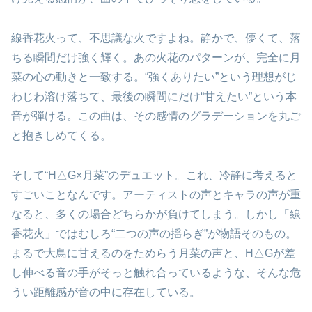
線香花火って、不思議な火ですよね。静かで、儚くて、落
ちる瞬間だけ強く輝く。あの火花のパターンが、完全に月
菜の心の動きと一致する。“強くありたい”という理想がじ
わじわ溶け落ちて、最後の瞬間にだけ“甘えたい”という本
音が弾ける。この曲は、その感情のグラデーションを丸ご
と抱きしめてくる。
そして“H△G×月菜”のデュエット。これ、冷静に考えると
すごいことなんです。アーティストの声とキャラの声が重
なると、多くの場合どちらかが負けてしまう。しかし「線
香花火」ではむしろ“二つの声の揺らぎ”が物語そのもの。
まるで大鳥に甘えるのをためらう月菜の声と、H△Gが差
し伸べる音の手がそっと触れ合っているような、そんな危
うい距離感が音の中に存在している。