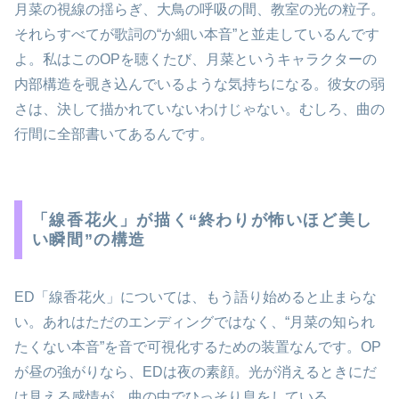
月菜の視線の揺らぎ、大鳥の呼吸の間、教室の光の粒子。
それらすべてが歌詞の“か細い本音”と並走しているんです
よ。私はこのOPを聴くたび、月菜というキャラクターの
内部構造を覗き込んでいるような気持ちになる。彼女の弱
さは、決して描かれていないわけじゃない。むしろ、曲の
行間に全部書いてあるんです。
「線香花火」が描く“終わりが怖いほど美し
い瞬間”の構造
ED「線香花火」については、もう語り始めると止まらな
い。あれはただのエンディングではなく、“月菜の知られ
たくない本音”を音で可視化するための装置なんです。OP
が昼の強がりなら、EDは夜の素顔。光が消えるときにだ
け見える感情が、曲の中でひっそり息をしている。