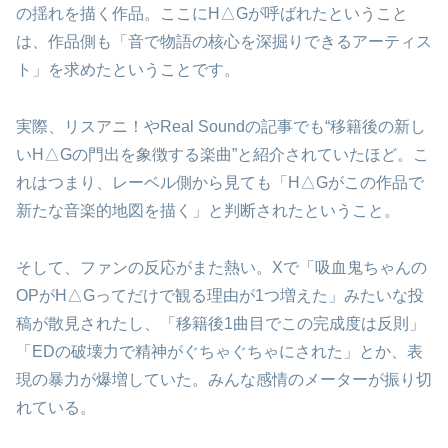
の揺れを描く作品。ここにH△Gが呼ばれたということ
は、作品側も「音で物語の核心を深掘りできるアーティス
ト」を求めたということです。
実際、リスアニ！やReal Soundの記事でも“移籍後の新し
いH△Gの門出を象徴する楽曲”と紹介されていたほど。こ
れはつまり、レーベル側から見ても「H△Gがこの作品で
新たな音楽的地図を描く」と判断されたということ。
そして、ファンの反応がまた熱い。Xで「吸血鬼ちゃんの
OPがH△Gってだけで観る理由が1つ増えた」みたいな投
稿が散見されたし、「移籍後1曲目でこの完成度は反則」
「EDの破壊力で精神がぐちゃぐちゃにされた」とか、表
現の暴力が爆増していた。みんな感情のメーターが振り切
れている。