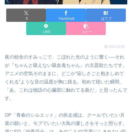
X
Facebook
はてブ
LINE
コピー
2025.12.08
夜の校舎のすみっこで、こぼれた光のように響く──それ
が『ちゃんと吸えない吸血鬼ちゃん』の主題歌たちです。
アニメの空気そのままに、どこか“寂しさごと抱きしめて
くれる”ような音の温度が胸に残る。初めて聴いた瞬間、
「あ、これは物語の心臓部に触れてる曲だ」と思ったんで
す。
OP「青春のシルエット」の疾走感は、クールでいたい月
菜の願いと、モブでいたい大鳥の優しさをそっと照らす。
逆にED「線香花火」は、あの二人の“言葉にしきれない距