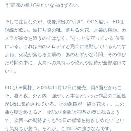
う“静寂の暴力”みたいな曲はずるい。
そして注目なのが、映像演出の“引き”。OPと違い、EDは
視線が低い。波打ち際の靴、落ちる火花、月菜の横顔。カ
メラが彼女を追うのではなく、“そっと見守っている”位置
にいる。これは曲のメロディと完全に連動しているんです
よね。火花が落ちる直前の、あのわずかな時間。その伸び
た時間の中に、大鳥への気持ちや恐れや期待が全部溶けて
いく。
EDもOP同様、2025年11月12日に発売。両A面だからこ
そ、昼と夜、外と内、強がりと本音といった作品の二面性
が1枚に集約されている。その象徴が「線香花火」。この
曲を聴き終えると、物語の“余韻”が視界の奥に残るよう
で、次回への期待よりも“今日の感情を抱きしめたい”とい
う気持ちが勝つ。それが、このEDの強さなんです。