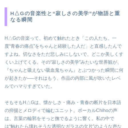
H△Gの音楽性と“寂しさの美学”が物語と重
なる瞬間
H△Gの音楽って、初めて触れたとき「この人たち、一
度“青春の痛点”をちゃんと経験した人だ」と直感したんで
すよね。切なさをただ悲しみにしないで、どこか美しくす
くい上げてくる。その“寂しさの美学”みたいな世界観が、
『ちゃんと吸えない吸血鬼ちゃん』とぶつかった瞬間に何
が起きたか──それはもう、作品の内部に風が吹いたレベ
ルでハマりすぎていた。
そもそもH△Gは、懐かしさ・痛み・青春の断片を日本語
の抑揚とメロディで編むユニット。ボーカルChihoの声
は、言葉の輪郭をそっと撫でるように響く。私の中で
は“触れたら壊れそうな透明なガラスの欠片”のような声な