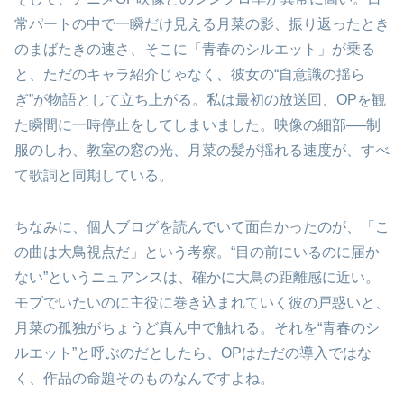
常パートの中で一瞬だけ見える月菜の影、振り返ったとき
のまばたきの速さ、そこに「青春のシルエット」が乗る
と、ただのキャラ紹介じゃなく、彼女の“自意識の揺ら
ぎ”が物語として立ち上がる。私は最初の放送回、OPを観
た瞬間に一時停止をしてしまいました。映像の細部──制
服のしわ、教室の窓の光、月菜の髪が揺れる速度が、すべ
て歌詞と同期している。
ちなみに、個人ブログを読んでいて面白かったのが、「こ
の曲は大鳥視点だ」という考察。“目の前にいるのに届か
ない”というニュアンスは、確かに大鳥の距離感に近い。
モブでいたいのに主役に巻き込まれていく彼の戸惑いと、
月菜の孤独がちょうど真ん中で触れる。それを“青春のシ
ルエット”と呼ぶのだとしたら、OPはただの導入ではな
く、作品の命題そのものなんですよね。