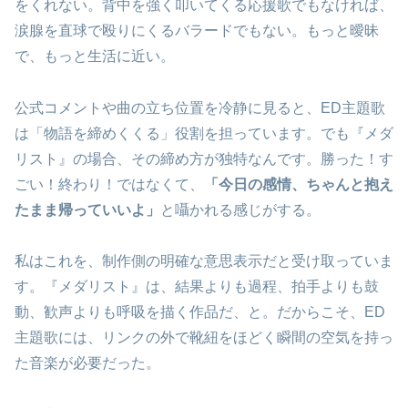
をくれない。背中を強く叩いてくる応援歌でもなければ、
涙腺を直球で殴りにくるバラードでもない。もっと曖昧
で、もっと生活に近い。
公式コメントや曲の立ち位置を冷静に見ると、ED主題歌
は「物語を締めくくる」役割を担っています。でも『メダ
リスト』の場合、その締め方が独特なんです。勝った！す
ごい！終わり！ではなくて、
「今日の感情、ちゃんと抱え
たまま帰っていいよ」
と囁かれる感じがする。
私はこれを、制作側の明確な意思表示だと受け取っていま
す。『メダリスト』は、結果よりも過程、拍手よりも鼓
動、歓声よりも呼吸を描く作品だ、と。だからこそ、ED
主題歌には、リンクの外で靴紐をほどく瞬間の空気を持っ
た音楽が必要だった。