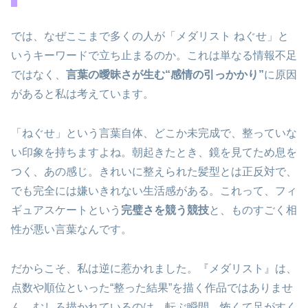
では、なぜここまで多くの人が「メダリスト ねぐせ」と
いうキーワードで立ち止まるのか。これは単なる情報不足
ではなく、
言葉の曖昧さが生む“感情の引っかかり”
に原因
があると私は考えています。
「ねぐせ」という言葉自体、どこか未完成で、整っていな
い印象を持ちますよね。朝起きたとき、鏡を見てため息を
つく、あの感じ。きれいに整えられた髪型とは正反対で、
でも完全には嫌いきれない生活感がある。これって、フィ
ギュアスケートという
完璧さを競う競技
と、ものすごく相
性が悪い言葉なんです。
だからこそ、私は逆に惹かれました。『メダリスト』は、
点数や順位といった“整った結果”を描く作品ではありませ
ん。むしろ描かれているのは、転ぶ瞬間、怖くて足がすく