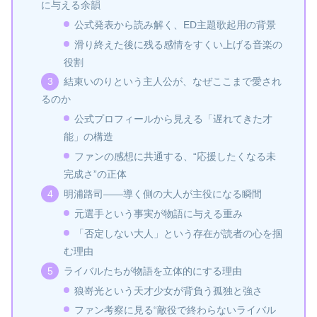
に与える余韻
公式発表から読み解く、ED主題歌起用の背景
滑り終えた後に残る感情をすくい上げる音楽の
役割
結束いのりという主人公が、なぜここまで愛され
るのか
公式プロフィールから見える「遅れてきた才
能」の構造
ファンの感想に共通する、“応援したくなる未
完成さ”の正体
明浦路司――導く側の大人が主役になる瞬間
元選手という事実が物語に与える重み
「否定しない大人」という存在が読者の心を掴
む理由
ライバルたちが物語を立体的にする理由
狼嵜光という天才少女が背負う孤独と強さ
ファン考察に見る“敵役で終わらないライバル