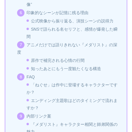
像”
印象的なシーンが記憶に残る理由
公式映像から振り返る、演技シーンの説得力
SNSで語られる名セリフと、感情が爆発した瞬
間
アニメだけでは語りきれない『メダリスト』の深
度
原作で補完される心情の行間
知ったあとにもう一度観たくなる構造
FAQ
「ねぐせ」は作中に登場するキャラクターです
か？
エンディング主題歌はどのタイミングで流れま
すか？
内部リンク案
『メダリスト』キャラクター相関と師弟関係の
魅力