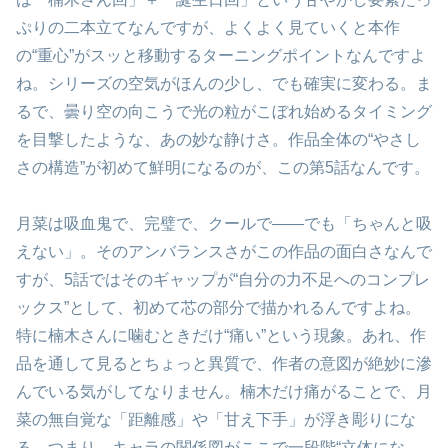
ぷりの二本立てなんですが、よくよく見ていくと本作
の“重心”がスッと移動するターニングポイントなんですよ
ね。シリーズの空気がほんの少し、でも確実に変わる。ま
るで、曇り空の向こうで光の粒がこぼれ始めるタイミング
を目撃したような、あの妙な静けさ。作品全体の“やさし
さの構造”が初めて鮮明になるのが、この第5話なんです。
月菜は吸血鬼で、完璧で、クールで――でも「ちゃんと吸
えない」。そのアンバランスさがこの作品の面白さなんで
すが、5話ではそのギャップが“自分の力不足へのコンプレ
ックス”として、初めて芯の部分で描かれるんですよね。
特に楠木さんに噛むときだけ“痛い”という現象。あれ、作
品を通して見るとちょっと異質で、作者の意図が絶妙に滲
んでいる気がしてなりません。楠木だけ痛がることで、月
菜の無自覚な「距離感」や「甘え下手」が浮き彫りにな
る。つまり、キャラの関係図がここで一段階“立体にな