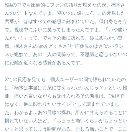
5話の中でも圧倒的にファンの語りが増えたのが、楠木さ
んのパートなんですよ。“痛いのに優しい”。この矛盾した
言葉が、ほぼすべての感想に刻まれていた。僕自身もそう
で、視聴中にふいに笑ってしまったんですよ。「いや痛い
んかい！」って。でもその後に訪れる、妙に柔らかい空
気。楠木さんの“めんどくささ”と“面倒見のよさ”のバラン
スが絶妙で、あの二人の関係って、不思議と恋じゃないの
に距離が近くなる感覚があるんです。
Xでの反応を見ても、個人ユーザーの間で語られていたの
は「楠木は本当は月菜に甘えられたいんじゃ？」という推
測。痛いと言いながらも受け入れるその態度は、“拒絶で
はなく、逆に関わりたいサイン”として読まれていまし
た。わかるよ…あの目線の揺れ。誰かに甘えられることに
慣れていない人ほど、「ちょっと痛いくらいがちょうどい
い」と思ってしまう瞬間がある。むしろ痛いことで「ここ