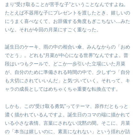
まり“受け取ることが苦手な子”ということなんですよね。
たとえば不器用な子にプレゼントを渡したとき、嬉しいの
にうまく喜べなくて、お辞儀する角度もぎこちない…みた
いな。それが今回の月菜にすごく重なった。
誕生日のケーキ、雨の中の相合い傘、みんなからの「おめ
でとう」。どれも“月菜が中心になる世界”なんですよ。普
段はいつもクールで、どこか一歩引いた立場にいた月菜
が、自分のために準備される時間の中で、少しずつ「自分
も大切にされていいんだ」と気づいていく。それって、キ
ャラの成長としてはめちゃくちゃ重要な転換点です。
しかも、この“受け取る勇気”ってテーマ、原作だともっと
濃く描かれているんですよ。誕生日のコマの端に描かれて
いる小さな表情、言葉にされない沈黙の間。そこに、月菜
の「本当は嬉しいのに、素直になれない」という揺れが詰