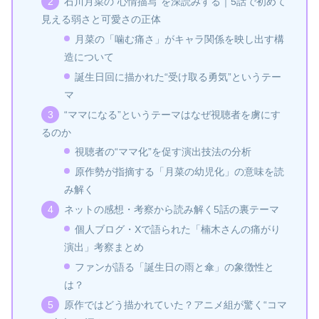
石川月菜の“心情描写”を深読みする｜5話で初めて
見える弱さと可愛さの正体
月菜の「噛む痛さ」がキャラ関係を映し出す構
造について
誕生日回に描かれた“受け取る勇気”というテー
マ
“ママになる”というテーマはなぜ視聴者を虜にす
るのか
視聴者の“ママ化”を促す演出技法の分析
原作勢が指摘する「月菜の幼児化」の意味を読
み解く
ネットの感想・考察から読み解く5話の裏テーマ
個人ブログ・Xで語られた「楠木さんの痛がり
演出」考察まとめ
ファンが語る「誕生日の雨と傘」の象徴性と
は？
原作ではどう描かれていた？アニメ組が驚く“コマ