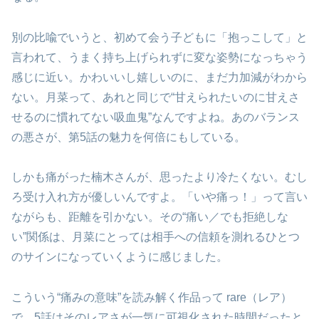
別の比喩でいうと、初めて会う子どもに「抱っこして」と
言われて、うまく持ち上げられずに変な姿勢になっちゃう
感じに近い。かわいいし嬉しいのに、まだ力加減がわから
ない。月菜って、あれと同じで“甘えられたいのに甘えさ
せるのに慣れてない吸血鬼”なんですよね。あのバランス
の悪さが、第5話の魅力を何倍にもしている。
しかも痛がった楠木さんが、思ったより冷たくない。むし
ろ受け入れ方が優しいんですよ。「いや痛っ！」って言い
ながらも、距離を引かない。その“痛い／でも拒絶しな
い”関係は、月菜にとっては相手への信頼を測れるひとつ
のサインになっていくように感じました。
こういう“痛みの意味”を読み解く作品って rare（レア）
で、5話はそのレアさが一気に可視化された時間だったと