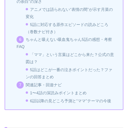
の余白”の深さ
アニメでは語られない“表情の間”が示す月菜の
変化
5話に対応する原作エピソードの読みどころ
（巻数ナビ付き）
ちゃんと吸えない吸血鬼ちゃん5話の感想・考察
FAQ
「ママ」という言葉はどこから来た？公式の意
図は？
5話はどこが一番の泣きポイントだった？ファ
ンの回答まとめ
関連記事・回遊ナビ
1〜4話の深読みポイントまとめ
6話以降の見どころ予測と“ママ”テーマの今後