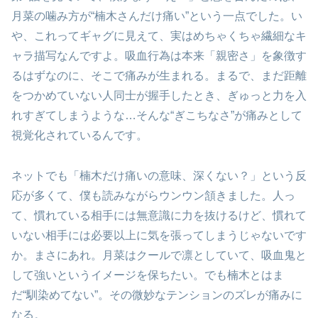
月菜の噛み方が“楠木さんだけ痛い”という一点でした。い
や、これってギャグに見えて、実はめちゃくちゃ繊細なキ
ャラ描写なんですよ。吸血行為は本来「親密さ」を象徴す
るはずなのに、そこで痛みが生まれる。まるで、まだ距離
をつかめていない人同士が握手したとき、ぎゅっと力を入
れすぎてしまうような…そんな“ぎこちなさ”が痛みとして
視覚化されているんです。
ネットでも「楠木だけ痛いの意味、深くない？」という反
応が多くて、僕も読みながらウンウン頷きました。人っ
て、慣れている相手には無意識に力を抜けるけど、慣れて
いない相手には必要以上に気を張ってしまうじゃないです
か。まさにあれ。月菜はクールで凛としていて、吸血鬼と
して強いというイメージを保ちたい。でも楠木とはま
だ“馴染めてない”。その微妙なテンションのズレが痛みに
なる。