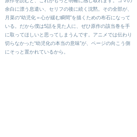
原作を読むと、これがもっと明確に感じ取れます。コマの
余白に漂う息遣い、セリフの後に続く沈黙。その全部が、
月菜の“幼児化＝心が緩む瞬間”を描くための布石になって
いる。だから僕は5話を見た人に、ぜひ原作の該当巻を手
に取ってほしいと思ってしまうんです。アニメでは伝わり
切らなかった“幼児化の本当の意味”が、ページの向こう側
にそっと置かれているから。