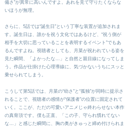
備さ”が異常に高いんですよ。あれを見て守りたくならな
いほうが無理。
さらに、5話では“誕生日”という丁寧な装置が追加されま
す。誕生日は、誰かを祝う文化ではあるけど、“祝う側が
相手を大切に思っていることを表明するイベント”でもあ
るんですよね。視聴者としても、月菜が祝われている姿を
見た瞬間、「よかったな…」と自然と親目線になってしま
う。作品が仕掛けた心理導線に、気づかないうちにスッと
乗せられてしまう。
こうして第5話では、月菜の“幼さ”と“孤独”が同時に提示さ
れることで、視聴者の感情が“保護者”の位置に固定されて
いく。ここが、ただの可愛いアニメじゃ終わらせない本作
の真骨頂です。僕も正直、「この子、守られ慣れてない
な…」と感じた瞬間に、胸の奥がきゅっと締め付けられま