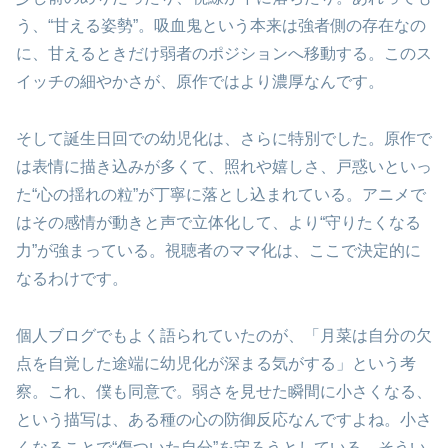
う、“甘える姿勢”。吸血鬼という本来は強者側の存在なの
に、甘えるときだけ弱者のポジションへ移動する。このス
イッチの細やかさが、原作ではより濃厚なんです。
そして誕生日回での幼児化は、さらに特別でした。原作で
は表情に描き込みが多くて、照れや嬉しさ、戸惑いといっ
た“心の揺れの粒”が丁寧に落とし込まれている。アニメで
はその感情が動きと声で立体化して、より“守りたくなる
力”が強まっている。視聴者のママ化は、ここで決定的に
なるわけです。
個人ブログでもよく語られていたのが、「月菜は自分の欠
点を自覚した途端に幼児化が深まる気がする」という考
察。これ、僕も同意で。弱さを見せた瞬間に小さくなる、
という描写は、ある種の心の防御反応なんですよね。小さ
くなることで“傷ついた自分”を守ろうとしている。そうい