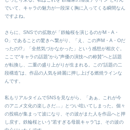
でいて、キャラの魅力が一段深く胸に入ってくる瞬間なん
ですよね。
さらに、SNSでの拡散が「鉄輪桜を演じるのがM・A・
O」であることの驚きへ繋がり、「え、この声M・A・Oだ
ったの!?」「全然気づかなかった」という感想が相次ぐ。
ここで“キャラの話題”から“声優の演技への称賛”へと話題
が転換し、二重の盛り上がりが生まれる。この“話題の二
段構造”は、作品の人気を綺麗に押し上げる燃焼ラインな
んです。
私もリアルタイムでSNSを見ながら、「あぁ、これが今
のアニメ文化の楽しさだ…」とつい呟いてしまった。個々
の投稿が集まって波になり、その波がまた人を作品へと押
し戻す。鉄輪桜という“若すぎる母親キャラ”は、その波の