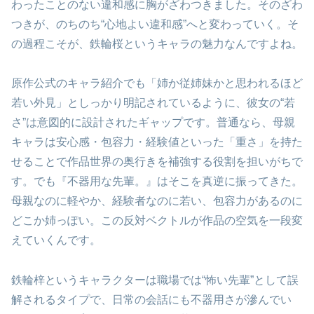
わったことのない違和感に胸がざわつきました。そのざわ
つきが、のちのち“心地よい違和感”へと変わっていく。そ
の過程こそが、鉄輪桜というキャラの魅力なんですよね。
原作公式のキャラ紹介でも「姉か従姉妹かと思われるほど
若い外見」としっかり明記されているように、彼女の“若
さ”は意図的に設計されたギャップです。普通なら、母親
キャラは安心感・包容力・経験値といった「重さ」を持た
せることで作品世界の奥行きを補強する役割を担いがちで
す。でも『不器用な先輩。』はそこを真逆に振ってきた。
母親なのに軽やか、経験者なのに若い、包容力があるのに
どこか姉っぽい。この反対ベクトルが作品の空気を一段変
えていくんです。
鉄輪梓というキャラクターは職場では“怖い先輩”として誤
解されるタイプで、日常の会話にも不器用さが滲んでい