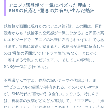
アニメ7話登場で一気にバズった理由：
SNSの反応と“驚きの共有”が生んだ熱狂
鉄輪桜が画面に現れたのはアニメ第7話。この回は、原作
読者からも「鉄輪家の空気感が一気に分かる」と評価の高
いエピソードで、アニメの出来に左右されやすい回でもあ
ります。実際に放送が始まると、視聴者が最初に反応した
のは“母娘の雰囲気”でも“ドラマ性”でもなく、とにかく
「若すぎる母親」のビジュアル。そしてこの瞬間に、
SNSが一気にざわついた。
不思議なんですよ。作品の深いテーマや伏線より、ま
ず“ビジュアルの衝撃”が共有される。そのわかりやすさ
が、SNS時代の“拡散の引き金”になっている。特にXで
は、視聴者の投稿がどんどん連鎖して、「ママ若い」「妹
にしか見えん」「いや誰だよこの美人」とツッコミが広が