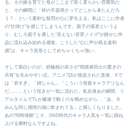
る。その娘を育てた母がここまで若く柔らかい雰囲気だ
と、その瞬間に「梓の不器用さってどこから来たんだろ
う？」という素朴な疑問が心に芽生える。私はここに作者
の“仕掛け”を感じてしまうんです。親子の落差というよ
り、むしろ親子を通した“見えない背景ノイズ”が静かに作
品に流れ込み始める感覚。こうした“心に声が残る違和
感”は、キャラ造形としてめちゃくちゃ強い。
そして面白いのが、鉄輪桜の若さが“視聴者同士の驚きの
共有”を生みやすい点。アニメ7話が放送された直後、Xで
は「若すぎ」「姉じゃん」「こういう母親キャラアリなん
だ……」という呟きが一気に流れた。私自身あの瞬間、リ
アルタイムでTLが爆速で動くのを眺めながら、「あ、今
みんな同じ感情の渦に飲まれてる」と嬉しくなりました。
あの“同時体験”こそ、SNS時代のキャラ人気を一気に跳ね
上げる燃料なんですよね。