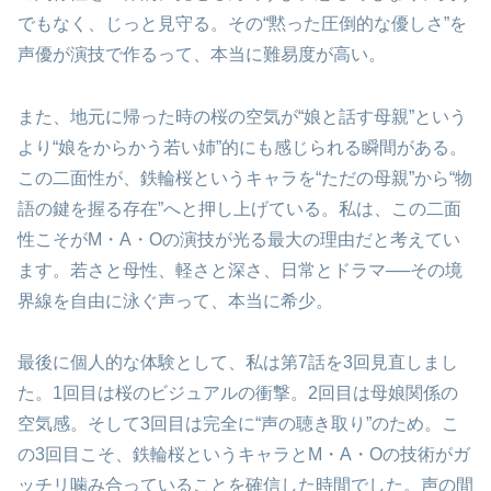
でもなく、じっと見守る。その“黙った圧倒的な優しさ”を
声優が演技で作るって、本当に難易度が高い。
また、地元に帰った時の桜の空気が“娘と話す母親”という
より“娘をからかう若い姉”的にも感じられる瞬間がある。
この二面性が、鉄輪桜というキャラを“ただの母親”から“物
語の鍵を握る存在”へと押し上げている。私は、この二面
性こそがM・A・Oの演技が光る最大の理由だと考えてい
ます。若さと母性、軽さと深さ、日常とドラマ──その境
界線を自由に泳ぐ声って、本当に希少。
最後に個人的な体験として、私は第7話を3回見直しまし
た。1回目は桜のビジュアルの衝撃。2回目は母娘関係の
空気感。そして3回目は完全に“声の聴き取り”のため。こ
の3回目こそ、鉄輪桜というキャラとM・A・Oの技術がガ
ッチリ噛み合っていることを確信した時間でした。声の間