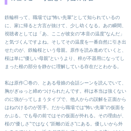
鉄輪梓って、職場では“怖い先輩”として知られているの
に、家に帰ると方言が抜けて、少し幼くなる。あの瞬間、
視聴者としては「あ、ここが彼女の“本音の温度”なんだ」
と気づくんですよね。そしてその温度を一番自然に引き出
せたのが、鉄輪桜という母親。原作を読み進めていくと、
桜は単に“優しい母親”というより、梓が不器用になってし
まった根の部分を静かに理解している存在だとわかる。
私は原作◯巻の、とある母娘の会話シーンを読んでいて、
胸がぎゅっと締めつけられたんです。梓は本当は強くない
のに強がってしまうタイプで、他人からの誤解を正面から
はねのけるのが苦手。だから職場では“怖い先輩”の仮面を
かぶる。でも母の前ではその仮面が外れる。その理由が、
桜の“優しさ”ではなく“距離の近さ”にある。優しいから外