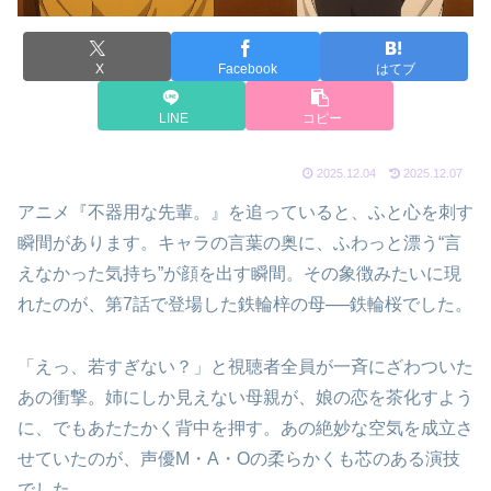
X
Facebook
はてブ
LINE
コピー
2025.12.04
2025.12.07
アニメ『不器用な先輩。』を追っていると、ふと心を刺す
瞬間があります。キャラの言葉の奥に、ふわっと漂う“言
えなかった気持ち”が顔を出す瞬間。その象徴みたいに現
れたのが、第7話で登場した鉄輪梓の母──鉄輪桜でした。
「えっ、若すぎない？」と視聴者全員が一斉にざわついた
あの衝撃。姉にしか見えない母親が、娘の恋を茶化すよう
に、でもあたたかく背中を押す。あの絶妙な空気を成立さ
せていたのが、声優M・A・Oの柔らかくも芯のある演技
でした。