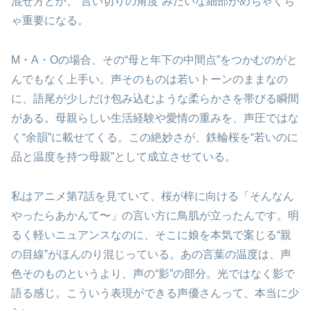
混ぜ方とか、“言い切りの角度”みたいな細部がめちゃくち
ゃ重要になる。
M・A・Oの場合、その“母と年下の中間点”をつかむのがと
んでもなく上手い。声そのものは若いトーンのままなの
に、語尾が少しだけ包み込むような柔らかさを帯びる瞬間
がある。母親らしい生活経験や愛情の重みを、声圧ではな
く“余韻”に載せてくる。この絶妙さが、鉄輪桜を“若いのに
品と温度を持つ母親”として成立させている。
私はアニメ第7話を見ていて、桜が梓に向ける「そんなん
やったらあかんて〜」の言い方に鳥肌が立ったんです。明
るく軽いニュアンスなのに、そこに娘を本気で案じる“親
の目線”がほんのり混じっている。あの言葉の温度は、声
色そのものというより、声の“影”の部分。光ではなく影で
語る感じ。こういう表現ができる声優さんって、本当に少