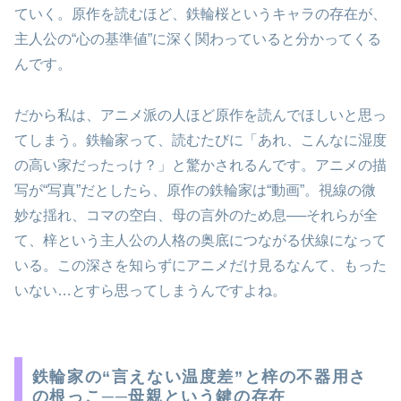
ていく。原作を読むほど、鉄輪桜というキャラの存在が、
主人公の“心の基準値”に深く関わっていると分かってくる
んです。
だから私は、アニメ派の人ほど原作を読んでほしいと思っ
てしまう。鉄輪家って、読むたびに「あれ、こんなに湿度
の高い家だったっけ？」と驚かされるんです。アニメの描
写が“写真”だとしたら、原作の鉄輪家は“動画”。視線の微
妙な揺れ、コマの空白、母の言外のため息──それらが全
て、梓という主人公の人格の奥底につながる伏線になって
いる。この深さを知らずにアニメだけ見るなんて、もった
いない…とすら思ってしまうんですよね。
鉄輪家の“言えない温度差”と梓の不器用さ
の根っこ──母親という鍵の存在