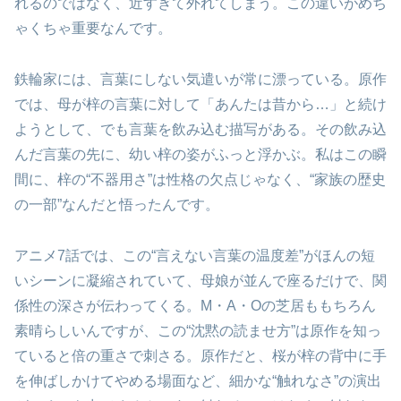
れるのではなく、近すぎて外れてしまう。この違いがめち
ゃくちゃ重要なんです。
鉄輪家には、言葉にしない気遣いが常に漂っている。原作
では、母が梓の言葉に対して「あんたは昔から…」と続け
ようとして、でも言葉を飲み込む描写がある。その飲み込
んだ言葉の先に、幼い梓の姿がふっと浮かぶ。私はこの瞬
間に、梓の“不器用さ”は性格の欠点じゃなく、“家族の歴史
の一部”なんだと悟ったんです。
アニメ7話では、この“言えない言葉の温度差”がほんの短
いシーンに凝縮されていて、母娘が並んで座るだけで、関
係性の深さが伝わってくる。M・A・Oの芝居ももちろん
素晴らしいんですが、この“沈黙の読ませ方”は原作を知っ
ていると倍の重さで刺さる。原作だと、桜が梓の背中に手
を伸ばしかけてやめる場面など、細かな“触れなさ”の演出