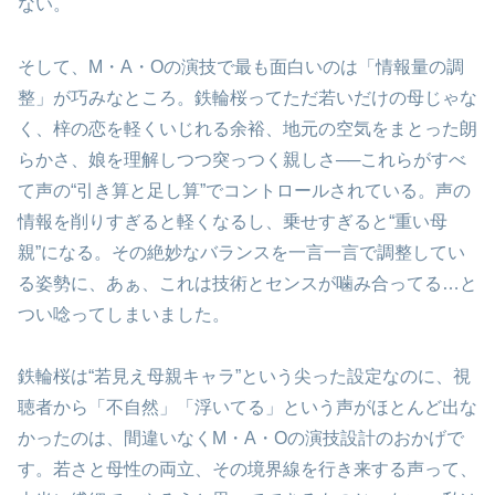
ない。
そして、M・A・Oの演技で最も面白いのは「情報量の調
整」が巧みなところ。鉄輪桜ってただ若いだけの母じゃな
く、梓の恋を軽くいじれる余裕、地元の空気をまとった朗
らかさ、娘を理解しつつ突っつく親しさ──これらがすべ
て声の“引き算と足し算”でコントロールされている。声の
情報を削りすぎると軽くなるし、乗せすぎると“重い母
親”になる。その絶妙なバランスを一言一言で調整してい
る姿勢に、あぁ、これは技術とセンスが噛み合ってる…と
つい唸ってしまいました。
鉄輪桜は“若見え母親キャラ”という尖った設定なのに、視
聴者から「不自然」「浮いてる」という声がほとんど出な
かったのは、間違いなくM・A・Oの演技設計のおかげで
す。若さと母性の両立、その境界線を行き来する声って、