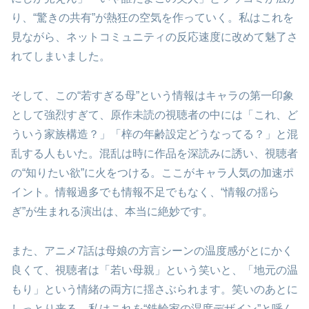
り、“驚きの共有”が熱狂の空気を作っていく。私はこれを
見ながら、ネットコミュニティの反応速度に改めて魅了さ
れてしまいました。
そして、この“若すぎる母”という情報はキャラの第一印象
として強烈すぎて、原作未読の視聴者の中には「これ、ど
ういう家族構造？」「梓の年齢設定どうなってる？」と混
乱する人もいた。混乱は時に作品を深読みに誘い、視聴者
の“知りたい欲”に火をつける。ここがキャラ人気の加速ポ
イント。情報過多でも情報不足でもなく、“情報の揺ら
ぎ”が生まれる演出は、本当に絶妙です。
また、アニメ7話は母娘の方言シーンの温度感がとにかく
良くて、視聴者は「若い母親」という笑いと、「地元の温
もり」という情緒の両方に揺さぶられます。笑いのあとに
しっとり来る。私はこれを“鉄輪家の湿度デザイン”と呼ん