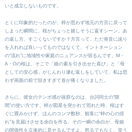
いと成立しないものです。
とくに印象的だったのが、梓が思わず地元の方言に戻って
しまった瞬間に、桜がちょっと嬉しそうに返すシーン。あ
の返し方、すごくないですか？方言って、ただ発音に訛り
を入れれば良いってものではなくて、イントネーション
の“流れ”に地域性や家庭のニュアンスが宿るんです。M・
A・Oの桜は、そこで「娘の素を引き出せた喜び」と「母
としての安心感」がじんわり滲む返しをしていて、私は思
わず画面の前で頷きすぎて首が痛くなりました。
さらに、彼女のテンポ感が抜群なのは、台詞同士の“隙
間”の使い方です。梓が図星を突かれて照れた時、桜はす
ぐに畳みかけず、ほんのコンマ数秒、観客に“梓の心の揺
れ”を見届けさせる余白を作る。その一瞬の余白が、母娘
の関係性を立体的に見せるんですよ。怒るでもなく、笑う