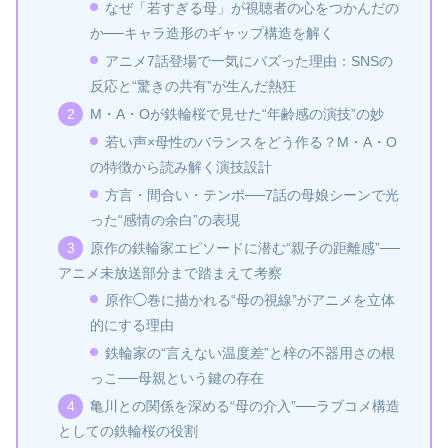
なぜ「若すぎる母」が視聴者の心をつかんだの
か──キャラ造形のギャップ構造を解く
アニメ7話登場で一気にバズった理由：SNSの
反応と“驚きの共有”が生んだ熱狂
M・A・Oが鉄輪桜で見せた“年齢感の演技”の妙
若い声×母性のバランスをどう作る？M・A・O
の特徴から読み解く演技設計
方言・間合い・テンポ──7話の母娘シーンで光
った“感情の余白”の表現
原作の鉄輪家エピソードに潜む“親子の距離感”──
アニメ未放送部分まで踏まえて考察
原作◯巻に描かれる“母の視線”がアニメを立体
的にする理由
鉄輪家の“言えない温度差”と梓の不器用さの根
っこ──母親という鍵の存在
亀川との関係を深める“母の介入”──ラブコメ構造
としての鉄輪桜の役割