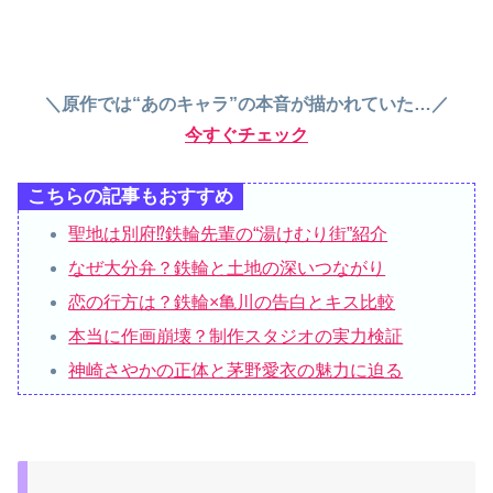
＼原作では“あのキャラ”の本音が描かれていた…／
今すぐチェック
こちらの記事もおすすめ
聖地は別府⁉︎鉄輪先輩の“湯けむり街”紹介
なぜ大分弁？鉄輪と土地の深いつながり
恋の行方は？鉄輪×亀川の告白とキス比較
本当に作画崩壊？制作スタジオの実力検証
神崎さやかの正体と茅野愛衣の魅力に迫る