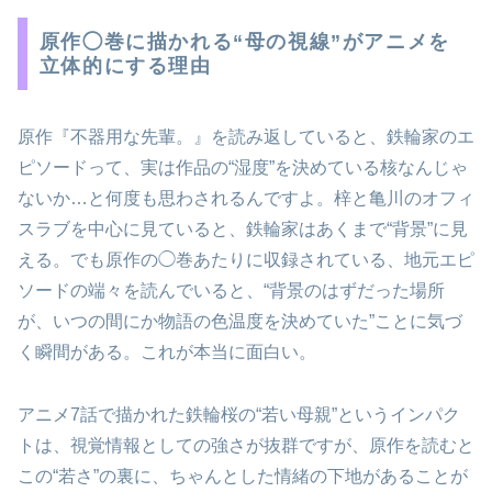
原作◯巻に描かれる“母の視線”がアニメを
立体的にする理由
原作『不器用な先輩。』を読み返していると、鉄輪家のエ
ピソードって、実は作品の“湿度”を決めている核なんじゃ
ないか…と何度も思わされるんですよ。梓と亀川のオフィ
スラブを中心に見ていると、鉄輪家はあくまで“背景”に見
える。でも原作の◯巻あたりに収録されている、地元エピ
ソードの端々を読んでいると、“背景のはずだった場所
が、いつの間にか物語の色温度を決めていた”ことに気づ
く瞬間がある。これが本当に面白い。
アニメ7話で描かれた鉄輪桜の“若い母親”というインパク
トは、視覚情報としての強さが抜群ですが、原作を読むと
この“若さ”の裏に、ちゃんとした情緒の下地があることが