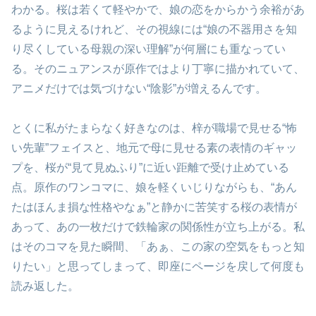
わかる。桜は若くて軽やかで、娘の恋をからかう余裕があ
るように見えるけれど、その視線には“娘の不器用さを知
り尽くしている母親の深い理解”が何層にも重なってい
る。そのニュアンスが原作ではより丁寧に描かれていて、
アニメだけでは気づけない“陰影”が増えるんです。
とくに私がたまらなく好きなのは、梓が職場で見せる“怖
い先輩”フェイスと、地元で母に見せる素の表情のギャッ
プを、桜が“見て見ぬふり”に近い距離で受け止めている
点。原作のワンコマに、娘を軽くいじりながらも、“あん
たはほんま損な性格やなぁ”と静かに苦笑する桜の表情が
あって、あの一枚だけで鉄輪家の関係性が立ち上がる。私
はそのコマを見た瞬間、「あぁ、この家の空気をもっと知
りたい」と思ってしまって、即座にページを戻して何度も
読み返した。