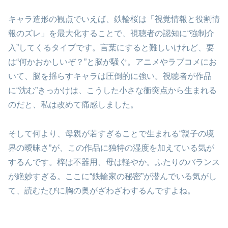
キャラ造形の観点でいえば、鉄輪桜は「視覚情報と役割情
報のズレ」を最大化することで、視聴者の認知に“強制介
入”してくるタイプです。言葉にすると難しいけれど、要
は“何かおかしいぞ？”と脳が騒ぐ。アニメやラブコメにお
いて、脳を揺らすキャラは圧倒的に強い。視聴者が作品
に“沈む”きっかけは、こうした小さな衝突点から生まれる
のだと、私は改めて痛感しました。
そして何より、母親が若すぎることで生まれる“親子の境
界の曖昧さ”が、この作品に独特の湿度を加えている気が
するんです。梓は不器用、母は軽やか。ふたりのバランス
が絶妙すぎる。ここに“鉄輪家の秘密”が潜んでいる気がし
て、読むたびに胸の奥がざわざわするんですよね。