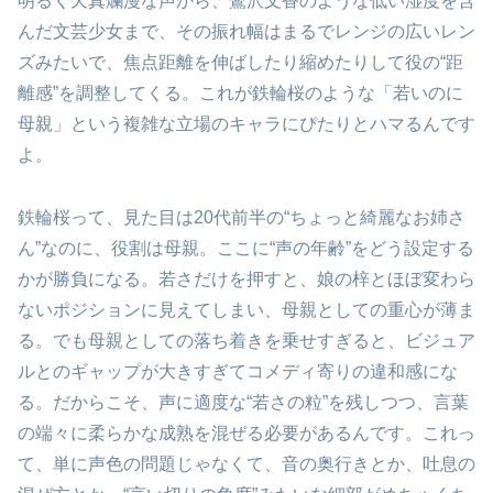
明るく天真爛漫な声から、鷺沢文香のような低い湿度を含
んだ文芸少女まで、その振れ幅はまるでレンジの広いレン
ズみたいで、焦点距離を伸ばしたり縮めたりして役の“距
離感”を調整してくる。これが鉄輪桜のような「若いのに
母親」という複雑な立場のキャラにぴたりとハマるんです
よ。
鉄輪桜って、見た目は20代前半の“ちょっと綺麗なお姉さ
ん”なのに、役割は母親。ここに“声の年齢”をどう設定する
かが勝負になる。若さだけを押すと、娘の梓とほぼ変わら
ないポジションに見えてしまい、母親としての重心が薄ま
る。でも母親としての落ち着きを乗せすぎると、ビジュア
ルとのギャップが大きすぎてコメディ寄りの違和感にな
る。だからこそ、声に適度な“若さの粒”を残しつつ、言葉
の端々に柔らかな成熟を混ぜる必要があるんです。これっ
て、単に声色の問題じゃなくて、音の奥行きとか、吐息の