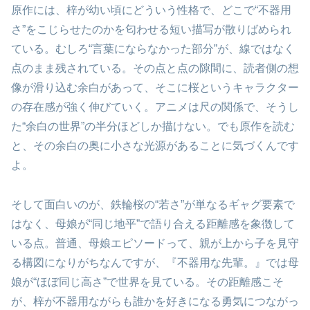
原作には、梓が幼い頃にどういう性格で、どこで“不器用
さ”をこじらせたのかを匂わせる短い描写が散りばめられ
ている。むしろ“言葉にならなかった部分”が、線ではなく
点のまま残されている。その点と点の隙間に、読者側の想
像が滑り込む余白があって、そこに桜というキャラクター
の存在感が強く伸びていく。アニメは尺の関係で、そうし
た“余白の世界”の半分ほどしか描けない。でも原作を読む
と、その余白の奥に小さな光源があることに気づくんです
よ。
そして面白いのが、鉄輪桜の“若さ”が単なるギャグ要素で
はなく、母娘が“同じ地平”で語り合える距離感を象徴して
いる点。普通、母娘エピソードって、親が上から子を見守
る構図になりがちなんですが、『不器用な先輩。』では母
娘が“ほぼ同じ高さ”で世界を見ている。その距離感こそ
が、梓が不器用ながらも誰かを好きになる勇気につながっ