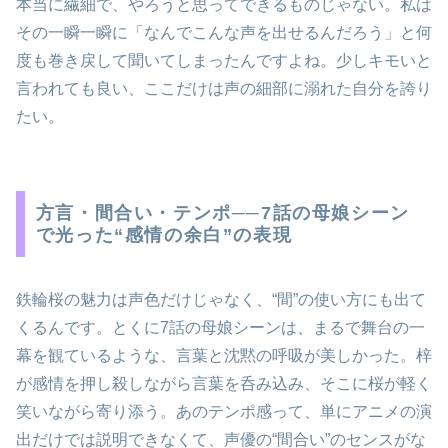
本当に繊細で、やろうと思ってできるものじゃない。私は
その一瞬一瞬に「なんでこんな声を出せるんだろう」と何
度も巻き戻して聞いてしまったんですよね。少しキモいと
言われても良い、ここだけは声の細部に溺れた自分を誇り
たい。
方言・間合い・テンポ──7話の母娘シーン
で光った“感情の余白”の表現
鉄輪桜の魅力は声色だけじゃなく、“間”の使い方にも出て
くるんです。とくに7話の母娘シーンは、まるで舞台の一
幕を観ているような、言葉と沈黙の呼吸が美しかった。梓
が感情を押し殺しながら言葉を呑み込み、そこに桜が軽く
笑いながら寄り添う。あのテンポ感って、単にアニメの演
出だけでは説明できなくて、声優の“間合い”のセンスがな