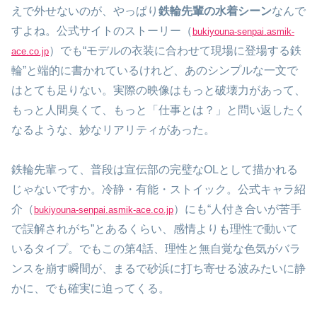
えで外せないのが、やっぱり
鉄輪先輩の水着シーン
なんで
すよね。公式サイトのストーリー（
bukiyouna-senpai.asmik-
）でも“モデルの衣装に合わせて現場に登場する鉄
ace.co.jp
輪”と端的に書かれているけれど、あのシンプルな一文で
はとても足りない。実際の映像はもっと破壊力があって、
もっと人間臭くて、もっと「仕事とは？」と問い返したく
なるような、妙なリアリティがあった。
鉄輪先輩って、普段は宣伝部の完璧なOLとして描かれる
じゃないですか。冷静・有能・ストイック。公式キャラ紹
介（
）にも“人付き合いが苦手
bukiyouna-senpai.asmik-ace.co.jp
で誤解されがち”とあるくらい、感情よりも理性で動いて
いるタイプ。でもこの第4話、理性と無自覚な色気がバラ
ンスを崩す瞬間が、まるで砂浜に打ち寄せる波みたいに静
かに、でも確実に迫ってくる。