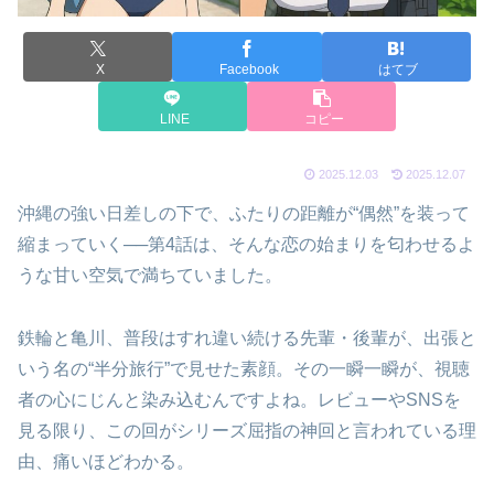
X
Facebook
はてブ
LINE
コピー
2025.12.03
2025.12.07
沖縄の強い日差しの下で、ふたりの距離が“偶然”を装って
縮まっていく──第4話は、そんな恋の始まりを匂わせるよ
うな甘い空気で満ちていました。
鉄輪と亀川、普段はすれ違い続ける先輩・後輩が、出張と
いう名の“半分旅行”で見せた素顔。その一瞬一瞬が、視聴
者の心にじんと染み込むんですよね。レビューやSNSを
見る限り、この回がシリーズ屈指の神回と言われている理
由、痛いほどわかる。