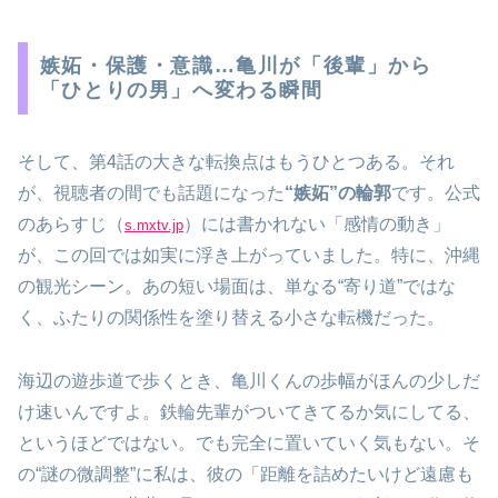
嫉妬・保護・意識…亀川が「後輩」から
「ひとりの男」へ変わる瞬間
そして、第4話の大きな転換点はもうひとつある。それ
が、視聴者の間でも話題になった
“嫉妬”の輪郭
です。公式
のあらすじ（
）には書かれない「感情の動き」
s.mxtv.jp
が、この回では如実に浮き上がっていました。特に、沖縄
の観光シーン。あの短い場面は、単なる“寄り道”ではな
く、ふたりの関係性を塗り替える小さな転機だった。
海辺の遊歩道で歩くとき、亀川くんの歩幅がほんの少しだ
け速いんですよ。鉄輪先輩がついてきてるか気にしてる、
というほどではない。でも完全に置いていく気もない。そ
の“謎の微調整”に私は、彼の「距離を詰めたいけど遠慮も