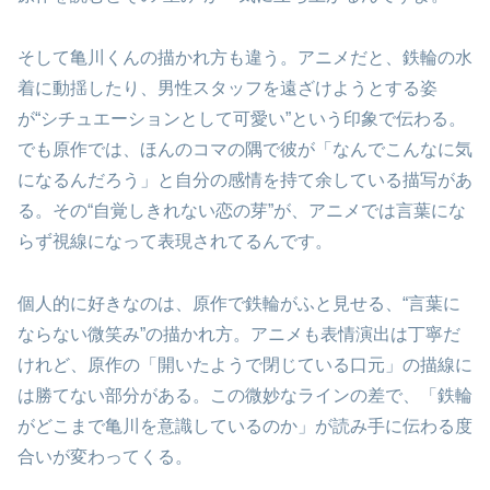
そして亀川くんの描かれ方も違う。アニメだと、鉄輪の水
着に動揺したり、男性スタッフを遠ざけようとする姿
が“シチュエーションとして可愛い”という印象で伝わる。
でも原作では、ほんのコマの隅で彼が「なんでこんなに気
になるんだろう」と自分の感情を持て余している描写があ
る。その“自覚しきれない恋の芽”が、アニメでは言葉にな
らず視線になって表現されてるんです。
個人的に好きなのは、原作で鉄輪がふと見せる、“言葉に
ならない微笑み”の描かれ方。アニメも表情演出は丁寧だ
けれど、原作の「開いたようで閉じている口元」の描線に
は勝てない部分がある。この微妙なラインの差で、「鉄輪
がどこまで亀川を意識しているのか」が読み手に伝わる度
合いが変わってくる。