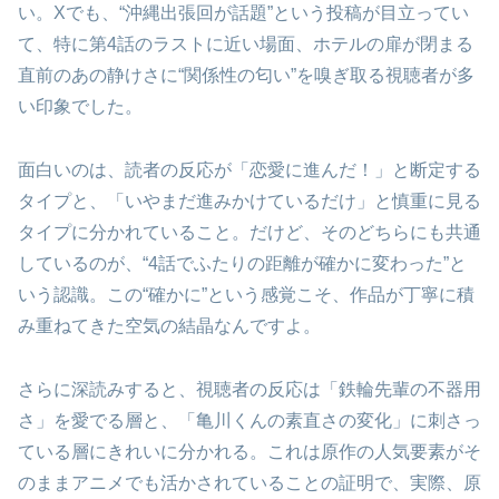
い。Xでも、“沖縄出張回が話題”という投稿が目立ってい
て、特に第4話のラストに近い場面、ホテルの扉が閉まる
直前のあの静けさに“関係性の匂い”を嗅ぎ取る視聴者が多
い印象でした。
面白いのは、読者の反応が「恋愛に進んだ！」と断定する
タイプと、「いやまだ進みかけているだけ」と慎重に見る
タイプに分かれていること。だけど、そのどちらにも共通
しているのが、“4話でふたりの距離が確かに変わった”と
いう認識。この“確かに”という感覚こそ、作品が丁寧に積
み重ねてきた空気の結晶なんですよ。
さらに深読みすると、視聴者の反応は「鉄輪先輩の不器用
さ」を愛でる層と、「亀川くんの素直さの変化」に刺さっ
ている層にきれいに分かれる。これは原作の人気要素がそ
のままアニメでも活かされていることの証明で、実際、原