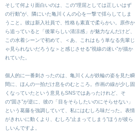
そして何より面白いのは、この“理屈としては正しいはず
の行動”が、隣にいた亀川くんの心を一撃で揺らしてしま
うこと。彼は新入社員で、性格も素直で柔らかい。原作か
ら追っていると「後輩らしい清涼感」が魅力なんだけど、
この水着シーンで初めて、＜あ、これはもう単なる先輩じ
ゃ見られないだろうな＞と感じさせる“視線の迷い”が描か
れていた。
個人的に一番刺さったのは、亀川くんが鉄輪の姿を見た瞬
間に、ほんの一拍だけ息をのむところ。作画の線が少し固
くなっていたという意見もSNSではあったけれど、そ
の“固さ”が逆に、彼の「目をそらしたいのにそらせない」
という葛藤を強調していて、私にはむしろ味だった。表情
がきれいに動くより、むしろ“止まってしまう”ほうが彼ら
しいんですよ。