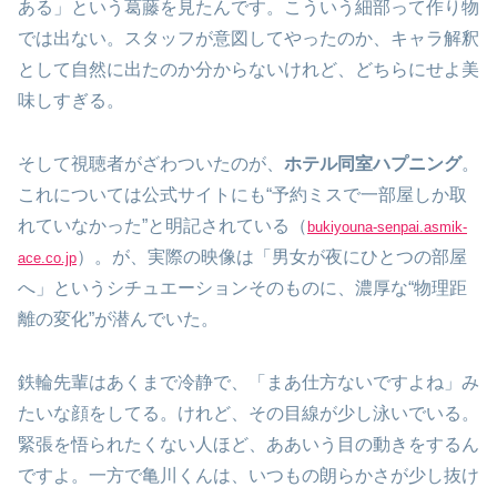
ある」という葛藤を見たんです。こういう細部って作り物
では出ない。スタッフが意図してやったのか、キャラ解釈
として自然に出たのか分からないけれど、どちらにせよ美
味しすぎる。
そして視聴者がざわついたのが、
ホテル同室ハプニング
。
これについては公式サイトにも“予約ミスで一部屋しか取
れていなかった”と明記されている（
bukiyouna-senpai.asmik-
）。が、実際の映像は「男女が夜にひとつの部屋
ace.co.jp
へ」というシチュエーションそのものに、濃厚な“物理距
離の変化”が潜んでいた。
鉄輪先輩はあくまで冷静で、「まあ仕方ないですよね」み
たいな顔をしてる。けれど、その目線が少し泳いでいる。
緊張を悟られたくない人ほど、ああいう目の動きをするん
ですよ。一方で亀川くんは、いつもの朗らかさが少し抜け