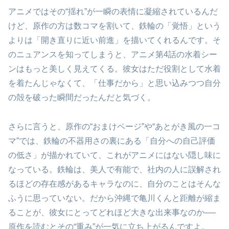
アニメではその“揺れ”が一瞬の表情に凝縮されているんだ
けど、原作の方は数コマを割いて、鉄輪の「覚悟」という
よりは「開き直りに近い前進」を描いてくれるんです。そ
のニュアンスを知ってしまうと、アニメ第4話の水着シー
ンはもっと美しく見えてくる。彼女はただ役割として水着
を着たんじゃなくて、「仕事だから」と思い込みつつ自分
の殻を破った瞬間だったんだと気づく。
さらに言うと、原作の“おまけページ”や“あとがき風の一コ
マ”では、鉄輪の不器用さの裏にある「自分への自己評価
の低さ」が描かれていて、これがアニメにはない隠し味に
なっている。鉄輪は、美人で有能で、社内の人に誤解され
るほどの存在感があるキャラなのに、自分のことはそんな
ふうに思っていない。だから沖縄で亀川くんと距離が縮ま
ることが、彼女にとってどれほど大きな出来事なのか──
原作を読むとその“重み”が一気に立ち上がるんですよ。