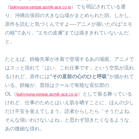
（
）でも明記されている通
bukiyouna-senpai.asmik-ace.co.jp
り、沖縄出張回の大きな山場がまとめられた回。しかし、
原作を読むと気づくんですよ──アニメが描いたのは“エモ
の核”であり、“エモの皮膚”までは描ききれていないんだ、
と。
たとえば、鉄輪先輩が水着で登場するあの場面。アニメで
はスッと現れて「はい、これ仕事です」という空気が流れ
るけれど、原作には
“その直前の心のひと呼吸”
が描かれて
いる。鉄輪が、普段はクールで有能な宣伝部の
OL（
）として振る舞っている
bukiyouna-senpai.asmik-ace.co.jp
けれど、仕事のためとはいえ肌を晒すことに、ほんの少し
だけ不安を覚えてしまう。読者からしたら「そうだよね、
そんな強いわけないよね」と思わず頷きたくなるような、
あの微細な揺れ。