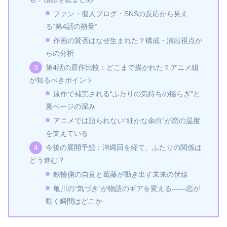
ファン・個人ブログ・SNSの反応から見え
る“第4話の熱量”
作画の賛否はなぜ生まれた？構成・演出視点か
らの分析
第4話の原作比較：どこまで描かれた？アニメ組
が知るべきポイント
原作で補完される“ふたりの気持ちの揺らぎ”と
裏ページの深み
アニメでは語られない“細かな余白”が恋の温度
を支えている
今後の展開予想：沖縄回を経て、ふたりの関係は
どう進む？
鉄輪側の自覚と葛藤が動き出す未来の伏線
亀川の“気づき”が物語のギアを変える――恋が
動く瞬間はどこか