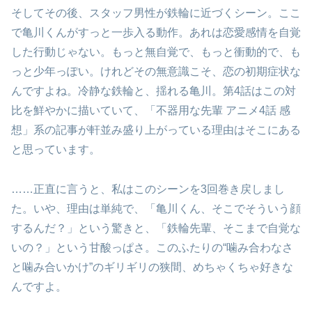
そしてその後、スタッフ男性が鉄輪に近づくシーン。ここ
で亀川くんがすっと一歩入る動作。あれは恋愛感情を自覚
した行動じゃない。もっと無自覚で、もっと衝動的で、も
っと少年っぽい。けれどその無意識こそ、恋の初期症状な
んですよね。冷静な鉄輪と、揺れる亀川。第4話はこの対
比を鮮やかに描いていて、「不器用な先輩 アニメ4話 感
想」系の記事が軒並み盛り上がっている理由はそこにある
と思っています。
……正直に言うと、私はこのシーンを3回巻き戻しまし
た。いや、理由は単純で、「亀川くん、そこでそういう顔
するんだ？」という驚きと、「鉄輪先輩、そこまで自覚な
いの？」という甘酸っぱさ。このふたりの“噛み合わなさ
と噛み合いかけ”のギリギリの狭間、めちゃくちゃ好きな
んですよ。