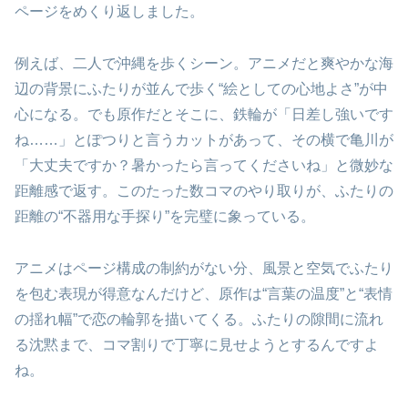
ページをめくり返しました。
例えば、二人で沖縄を歩くシーン。アニメだと爽やかな海
辺の背景にふたりが並んで歩く“絵としての心地よさ”が中
心になる。でも原作だとそこに、鉄輪が「日差し強いです
ね……」とぽつりと言うカットがあって、その横で亀川が
「大丈夫ですか？暑かったら言ってくださいね」と微妙な
距離感で返す。このたった数コマのやり取りが、ふたりの
距離の“不器用な手探り”を完璧に象っている。
アニメはページ構成の制約がない分、風景と空気でふたり
を包む表現が得意なんだけど、原作は“言葉の温度”と“表情
の揺れ幅”で恋の輪郭を描いてくる。ふたりの隙間に流れ
る沈黙まで、コマ割りで丁寧に見せようとするんですよ
ね。