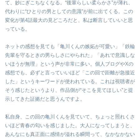
て、妙にぎこちなくなる。“後輩らしい柔らかさ”が薄れ、
代わりに“ひとりの男としての意識”が前に出てくる。この
変化が第4話最大の見どころだと、私は断言していいと思
っている。
ネットの感想を見ても「亀川くんの嫉妬が可愛い」「鉄輪
先輩を守るときの男らしさにやられた」「あれで意識しな
いほうが無理」という声が非常に多い。個人ブログやXの
感想でも、必ずと言っていいほど「この回で距離が急接近
した」というキーワードが使われている。これは視聴者が
そう感じたというより、作品側が“そこを見てほしい”と提
示してきた証拠だと思うんですよ。
私自身、この回の亀川くんを見ていて、ちょっと照れくさ
いほど青春の匂いを感じました。大人になってしまうと、
あんなにも真正面に感情が溢れる瞬間って、なかなかない