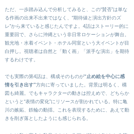
ただ、一歩踏み込んで分析してみると、この“賛否”は単な
る作画の出来不出来ではなく、“期待値と演出方針のズ
レ”から来ていると感じたんですよ。4話はストーリー的に
重要回で、さらに沖縄という非日常ロケーションが舞台。
観光地・水着イベント・ホテル同室という大イベントが目
白押し。視聴者は自然と「動く画」「派手な演出」を期待
するわけです。
でも実際の第4話は、構成そのものが
“止め絵を中心に感
情を引き出す”
方向に寄っていました。背景は明るく、構
図も綺麗。でもキャラクターの動きは控えめで、どちらか
というと“表情の変化”にリソースが割かれている。特に亀
川の嫉妬、鉄輪の動揺。これを表現するために、あえて動
きを削ぎ落としたようにも感じられる。