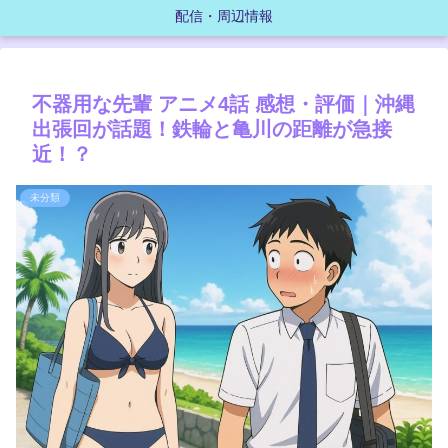
配信・周辺情報
不器用な先輩 アニメ4話 感想・評価｜沖縄
出張回が話題！鉄輪と亀川の距離が急接
近！？
未分類