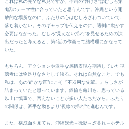
これは私の完全な私見ですが、作画の“静けさ”はむしろ第
4話のテーマ性に合っていたと思うんです。沖縄という開
放的な場所なのに、ふたりの心はむしろざわついていて、
落ち着かない。そのギャップを伝えるのに、過剰に動かす
必要はなかった。むしろ“見えない揺れ”を見せるための演
出だったと考えると、第4話の作画って結構理にかなって
いた。
もちろん、アクションや派手な感情表現を期待していた視
聴者には物足りなさとして映る。それは自然なこと。でも
私は、あの“静かな画”にこそ『不器用な先輩。』らしさが
詰まっていたと思っています。鉄輪も亀川も、思っている
以上に慎重で、言えないことが多い人たちだから。ふたり
の関係は、派手な動きより“視線の揺れ”で進むんです。
また、構成面を見ても、沖縄観光→撮影→夕暮れ→ホテル