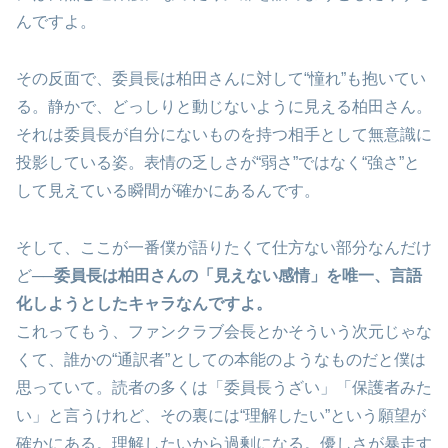
んですよ。
その反面で、委員長は柏田さんに対して“憧れ”も抱いてい
る。静かで、どっしりと動じないように見える柏田さん。
それは委員長が自分にないものを持つ相手として無意識に
投影している姿。表情の乏しさが“弱さ”ではなく“強さ”と
して見えている瞬間が確かにあるんです。
そして、ここが一番僕が語りたくて仕方ない部分なんだけ
ど──
委員長は柏田さんの「見えない感情」を唯一、言語
化しようとしたキャラなんですよ。
これってもう、ファンクラブ会長とかそういう次元じゃな
くて、誰かの“通訳者”としての本能のようなものだと僕は
思っていて。読者の多くは「委員長うざい」「保護者みた
い」と言うけれど、その裏には“理解したい”という願望が
確かにある。理解したいから過剰になる。優しさが暴走す