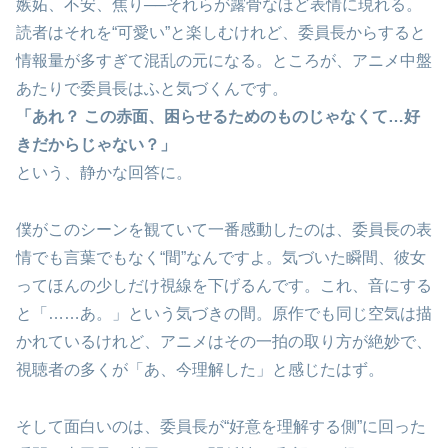
嫉妬、不安、焦り──それらが露骨なほど表情に現れる。
読者はそれを“可愛い”と楽しむけれど、委員長からすると
情報量が多すぎて混乱の元になる。ところが、アニメ中盤
あたりで委員長はふと気づくんです。
「あれ？ この赤面、困らせるためのものじゃなくて…好
きだからじゃない？」
という、静かな回答に。
僕がこのシーンを観ていて一番感動したのは、委員長の表
情でも言葉でもなく“間”なんですよ。気づいた瞬間、彼女
ってほんの少しだけ視線を下げるんです。これ、音にする
と「……あ。」という気づきの間。原作でも同じ空気は描
かれているけれど、アニメはその一拍の取り方が絶妙で、
視聴者の多くが「あ、今理解した」と感じたはず。
そして面白いのは、委員長が“好意を理解する側”に回った