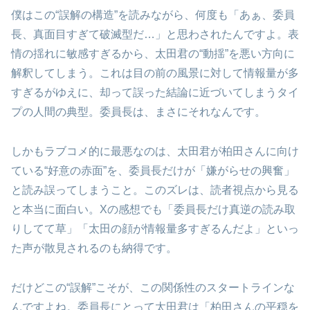
僕はこの“誤解の構造”を読みながら、何度も「あぁ、委員
長、真面目すぎて破滅型だ…」と思わされたんですよ。表
情の揺れに敏感すぎるから、太田君の“動揺”を悪い方向に
解釈してしまう。これは目の前の風景に対して情報量が多
すぎるがゆえに、却って誤った結論に近づいてしまうタイ
プの人間の典型。委員長は、まさにそれなんです。
しかもラブコメ的に最悪なのは、太田君が柏田さんに向け
ている“好意の赤面”を、委員長だけが「嫌がらせの興奮」
と読み誤ってしまうこと。このズレは、読者視点から見る
と本当に面白い。Xの感想でも「委員長だけ真逆の読み取
りしてて草」「太田の顔が情報量多すぎるんだよ」といっ
た声が散見されるのも納得です。
だけどこの“誤解”こそが、この関係性のスタートラインな
んですよね。委員長にとって太田君は「柏田さんの平穏を