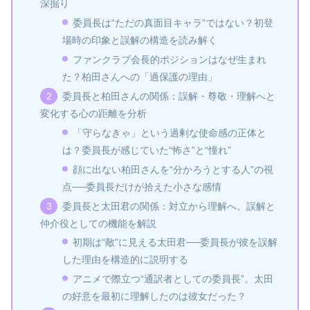
深掘り
委員長は“ただの真面目キャラ”ではない？初登
場時の印象と誤解の構造を読み解く
ファンクラブ会長的ポジションはなぜ生まれ
た？柏田さんへの「過保護の理由」
委員長と柏田さんの関係：誤解・尊敬・理解へと
変化する心の距離を分析
「守らなきゃ」という過剰な使命感の正体と
は？委員長が感じていた“怖さ”と“憧れ”
顔に出ない柏田さんを“分かろうとする人”の視
点──委員長だけが拾えた小さな感情
委員長と太田君の関係：対立から理解へ。誤解と
仲介役としての機能を解説
初期は“敵”に見える太田君──委員長が彼を誤解
した理由を構造的に説明する
アニメで際立つ“通訳者としての委員長”。太田
の好意を最初に理解したのは彼女だった？