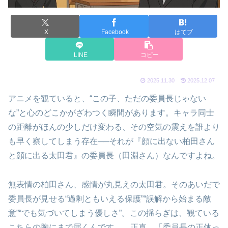
X
Facebook
はてブ
LINE
コピー
2025.11.30
2025.12.07
アニメを観ていると、“この子、ただの委員長じゃない
な”と心のどこかがざわつく瞬間があります。キャラ同士
の距離がほんの少しだけ変わる、その空気の震えを誰より
も早く察してしまう存在──それが『顔に出ない柏田さん
と顔に出る太田君』の委員長（田淵さん）なんですよね。
無表情の柏田さん、感情が丸見えの太田君。そのあいだで
委員長が見せる“過剰ともいえる保護”“誤解から始まる敵
意”“でも気づいてしまう優しさ”。この揺らぎは、観ている
こちらの胸にまで届くんです。…正直、「委員長の正体っ