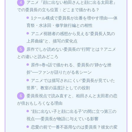
アニメ『顔に出ない柏田さんと顔に出る太田君』
での委員長の立ち位置：どこまで描かれる？
1クール構成で委員長が出番を増やす理由──体
育祭・水泳回・修学旅行編との相性
アニメ視聴者の感想から見える“委員長人気の
上昇曲線”と、描写の変化点
原作でしか読めない委員長の“行間”とは？アニメ
との違いと読みどころ
原作○巻○話で描かれる、委員長の“静かな挫
折”──ファンが語りたがる名シーン
アニメでは描写されにくい“委員長が見ていた
世界”。教室の温度計としての役割
委員長視点で読み直すと、柏田さんと太田君の恋
が倍おもしろくなる理由
“顔に出ない子と顔に出る子”の間に立つ第三の
視点──委員長が物語に与えている影響
恋愛の前で一番不器用なのは委員長？彼女の変