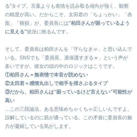
る”タイプ。言葉よりも表情を読み取る傾向が強く、観察
の精度が高い。だからこそ、太田君の「ちょっかい」「赤
面」「狼狽」が、委員長には
“柏田さんが困っているよう
に見える”
状況に映るんです。
そして、委員長は柏田さんを「守らなきゃ」と思い込んで
いる。SNSでも「委員長、過保護すぎるｗ」という声が
多いですが、彼女の頭の中のロジックはこうです。
①柏田さん＝無表情で本音が読めない
②太田君＝感情丸出しで相手を揺さぶるタイプ
③だから、柏田さんは“困っているけど言えない”可能性が
高い
…この三段論法、ある意味めちゃくちゃ正しいんですよ。
誤解しているのに筋が通っている。この矛盾に委員長の魅
力が凝縮している気がします。