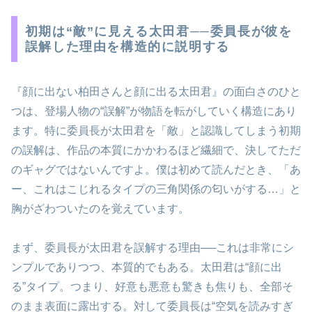
初期は“敵”に見える太田君──委員長が彼を
誤解した理由を構造的に説明する
『顔に出ない柏田さんと顔に出る太田君』の面白さのひと
つは、登場人物の“誤解”が物語を転がしていく構造にあり
ます。特に委員長が太田君を「敵」と認識してしまう初期
の誤解は、作品の本質にかかわるほど繊細で、決してただ
のギャグではないんですよ。僕は初めて読んだとき、「あ
ー、これはこじれるタイプの三角関係の匂いがする…」と
胸がざわついたのを覚えています。
まず、委員長が太田君を誤解する理由──これは非常にシ
ンプルでありつつ、本質的でもある。太田君は“顔に出
る”タイプ。つまり、好意も悪意も驚きも焦りも、全部そ
のまま表面に露出する。対して委員長は“空気を読みすぎ