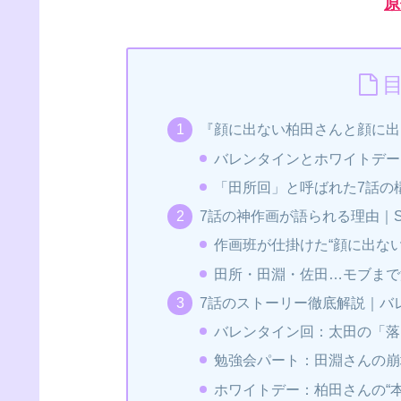
原
『顔に出ない柏田さんと顔に出
バレンタインとホワイトデー
「田所回」と呼ばれた7話の
7話の神作画が語られる理由｜S
作画班が仕掛けた“顔に出な
田所・田淵・佐田…モブまで
7話のストーリー徹底解説｜バ
バレンタイン回：太田の「落
勉強会パート：田淵さんの崩
ホワイトデー：柏田さんの“