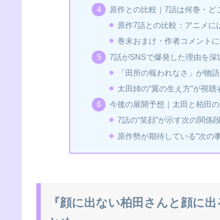
原作との比較｜7話は何巻・ど
原作7話との比較：アニメに
巻末おまけ・作者コメントに
7話がSNSで爆発した理由を
「田所の報われなさ」が物語
太田姉の“翼の生え方”が視
今後の展開予想｜太田と柏田の
7話の“笑顔”が示す次の関係
原作勢が期待している“次の
『顔に出ない柏田さんと顔に出