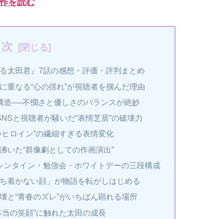
作を読む
目次
る太田君』7話の感想・評価・評判まとめ
に重なる“心の揺れ”が視聴者を掴んだ理由
構造──不憫さと優しさのバランスが絶妙
NSと視聴者が騒いだ“表情芝居”の破壊力
いヒロイン”の繊細すぎる表情変化
沸いた“群像劇としての作画演出”
レンタイン・勉強会・ホワイトデーの三段構成
ち着かない顔」が物語を転がしはじめる
壊と“青春のズレ”がいちばん顕れる場所
本当の笑顔”に触れた太田の成長