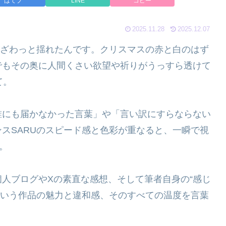
はてブ
LINE
コピー
2025.11.28
2025.12.07
奥がざわっと揺れたんです。クリスマスの赤と白のはず
でもその奥に人間くさい欲望や祈りがうっすら透けて
て。
誰にも届かなかった言葉」や「言い訳にすらならない
スSARUのスピード感と色彩が重なると、一瞬で視
。
人ブログやXの素直な感想、そして筆者自身の“感じ
』という作品の魅力と違和感、そのすべての温度を言葉