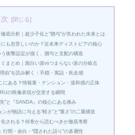
目次
を徹底分析｜超少子化と“贈与”が失われた未来とは
んなにも息苦しいのか？近未来ディストピアの核心
という衝撃設定が描く、贈与と支配の構造
コミまとめ｜面白い派vsつまらない派の分岐点
た理由”を読み解く：不穏・寓話・疾走感
こにある？情報量・テンション・違和感の正体
ARUの映像表現が交差する瞬間
失”と『SANDA』の核心にある痛み
ョンが物語に与える“軽さ”と“重さ”の二重構造
メ化される？何巻から読むべきか徹底考察
：行間・余白・“隠された語り”の多層性