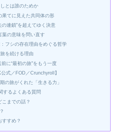
赦しとは誰のためか
の果てに見えた共同体の形
失の連鎖”を超えてゆく決意
言葉の意味を問い直す
離：フシの存在理由をめぐる哲学
が旅を続ける理由
前に“最初の旅”をもう一度
／FOD／Crunchyroll】
1期の旅がくれた「生きる力」
に関するよくある質問
はどこまでの話？
は？
がおすすめ？