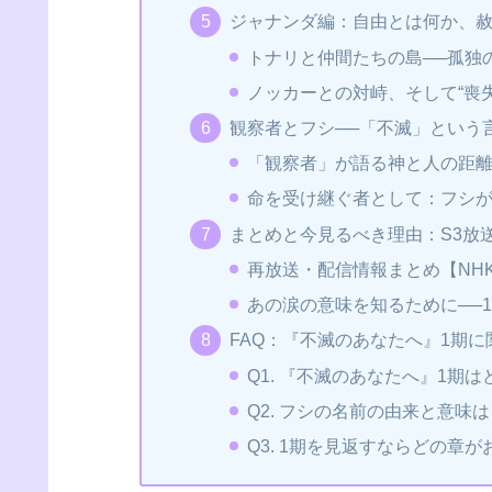
ジャナンダ編：自由とは何か、
トナリと仲間たちの島──孤独
ノッカーとの対峙、そして“喪
観察者とフシ──「不滅」という
「観察者」が語る神と人の距
命を受け継ぐ者として：フシ
まとめと今見るべき理由：S3放送
再放送・配信情報まとめ【NHK公式
あの涙の意味を知るために──
FAQ：『不滅のあなたへ』1期
Q1. 『不滅のあなたへ』1期
Q2. フシの名前の由来と意味
Q3. 1期を見返すならどの章