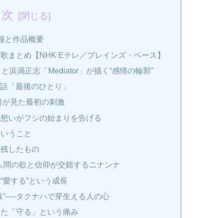
目次
報と作品概要
歌まとめ【NHK Eテレ／ブレインズ・ベース】
」と浜渦正志「Mediator」が描く“感情の輪郭”
1話「最後のひとり」
察者が見た最初の刺激
の想いがフシの始まりを告げる
ということ
に残したもの
人間の欲と信仰が交錯するニナンナ
“愛する”という成長
味”──タクナハで芽生える人の心
った「守る」という痛み