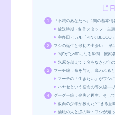
『不滅のあなたへ』1期の基本情
放送時期・制作スタッフ・主題
宇多田ヒカル「PINK BLOOD
フシの誕生と最初の出会い──第
“球”が“少年”になる瞬間：観
氷原を越えて：名もなき少年
マーチ編：命を与え、奪われる
マーチの「生きたい」がフシ
ハヤセという宿命の導火線──
グーグー編：喪失と再生、そして
仮面の少年が教えた“生きる意
酒瓶の火と涙の味：フシが知