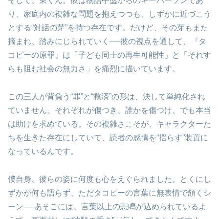
そして、東くん。彼は物語中盤からのキーパーソンであ
り、家庭内の複雑な問題を抱えつつも、しずかに近づこう
とする“対話の芽”を持つ存在です。だけど、その芽もまた
摘まれ、踏みにじられていく──彼の視点を通して、『タ
コピーの原罪』は「子ども同士の再生可能性」と「それす
らも阻む社会の無力さ」を痛烈に描いています。
この三人が背負う“罪”と“救済”の形は、決して単純化され
ていません。それぞれが傷つき、誰かを傷つけ、でも本当
は助けを求めている。その複雑さこそが、キャラクターた
ちを生きた存在にしていて、読者の感情を“揺らす”装置に
なっているんです。
僕自身、彼らの姿に何度も心をえぐられました。とくにし
ずかが何も語らず、ただタコピーの言葉に無表情で頷くシ
ーン──あそこには、言葉以上の悲鳴が込められているよ