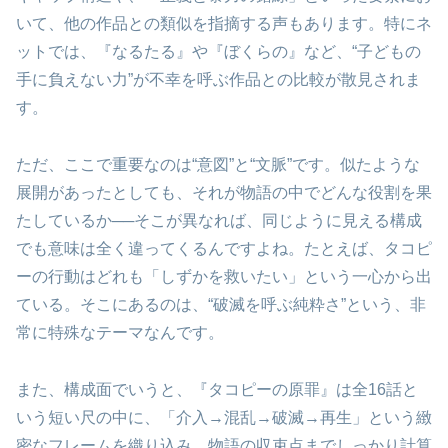
いて、他の作品との類似を指摘する声もあります。特にネ
ットでは、『なるたる』や『ぼくらの』など、“子どもの
手に負えない力”が不幸を呼ぶ作品との比較が散見されま
す。
ただ、ここで重要なのは“意図”と“文脈”です。似たような
展開があったとしても、それが物語の中でどんな役割を果
たしているか──そこが異なれば、同じように見える構成
でも意味は全く違ってくるんですよね。たとえば、タコピ
ーの行動はどれも「しずかを救いたい」という一心から出
ている。そこにあるのは、“破滅を呼ぶ純粋さ”という、非
常に特殊なテーマなんです。
また、構成面でいうと、『タコピーの原罪』は全16話と
いう短い尺の中に、「介入→混乱→破滅→再生」という緻
密なフレームを織り込み、物語の収束点までしっかり計算