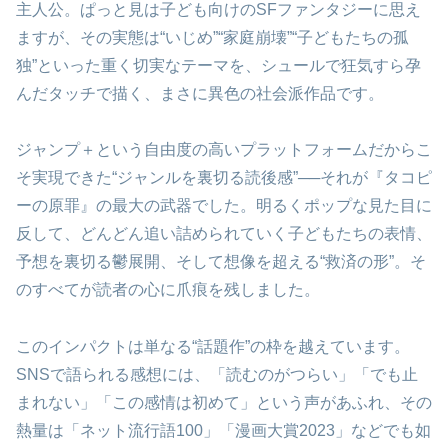
主人公。ぱっと見は子ども向けのSFファンタジーに思え
ますが、その実態は“いじめ”“家庭崩壊”“子どもたちの孤
独”といった重く切実なテーマを、シュールで狂気すら孕
んだタッチで描く、まさに異色の社会派作品です。
ジャンプ＋という自由度の高いプラットフォームだからこ
そ実現できた“ジャンルを裏切る読後感”──それが『タコピ
ーの原罪』の最大の武器でした。明るくポップな見た目に
反して、どんどん追い詰められていく子どもたちの表情、
予想を裏切る鬱展開、そして想像を超える“救済の形”。そ
のすべてが読者の心に爪痕を残しました。
このインパクトは単なる“話題作”の枠を越えています。
SNSで語られる感想には、「読むのがつらい」「でも止
まれない」「この感情は初めて」という声があふれ、その
熱量は「ネット流行語100」「漫画大賞2023」などでも如