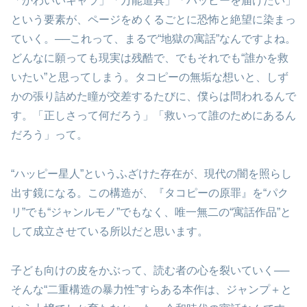
「かわいいキャラ」「万能道具」「ハッピーを届けたい」
という要素が、ページをめくるごとに恐怖と絶望に染まっ
ていく。──これって、まるで“地獄の寓話”なんですよね。
どんなに願っても現実は残酷で、でもそれでも“誰かを救
いたい”と思ってしまう。タコピーの無垢な想いと、しず
かの張り詰めた瞳が交差するたびに、僕らは問われるんで
す。「正しさって何だろう」「救いって誰のためにあるん
だろう」って。
“ハッピー星人”というふざけた存在が、現代の闇を照らし
出す鏡になる。この構造が、『タコピーの原罪』を“パク
リ”でも“ジャンルモノ”でもなく、唯一無二の“寓話作品”と
して成立させている所以だと思います。
子ども向けの皮をかぶって、読む者の心を裂いていく──
そんな“二重構造の暴力性”すらある本作は、ジャンプ＋と