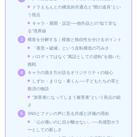
ドラえもんとの構造的共通点と“闇の道具”とい
う視点
キャラ・展開・設定──他作品との“似て非な
る”境界線
構造を分解する｜模倣と独自性を分けるポイント
「善意＝破滅」という反転構造の巧みさ
パロディではなく“寓話としての逆転”を描いた
挑戦
キャラの描き方が語るオリジナリティの核心
しずか・まりな・東くん──子どもたちの罪と
救済の物語
“加害者になってしまう被害者”という視点の鋭
さ
SNSとファンの声に見る共感と評価の理由
「心が痛いのに目が離せない」──共感型ホラ
ーとしての新しさ