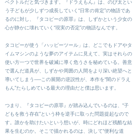
ベクトルだと気づきます。『ドラえもん』は、のび太とい
う子どもが少しずつ成長していく“日常の肯定”の物語であ
るのに対し、『タコピーの原罪』は、しずかという少女の
心が静かに壊れていく“現実の否定”の物語なんです。
タコピーが使う「ハッピーツール」は、どこでもドアやタ
イムマシンのような夢のアイテムに見えて、実はそれらの
使い方一つで世界を破滅に導く危うさを秘めている。善意
で選んだ道具が、しずかや周囲の人間をより深い絶望へと
導いてしまう──この展開の逆説性が、本作を“闇のドラえ
もん”たらしめている最大の理由だと僕は思います。
つまり、『タコピーの原罪』が踏み込んでいるのは、“子
どもを救う存在”という枠を逆手に取った問題提起なので
す。誰かを助けたいという想いが、時にどれほど残酷な結
果を生むのか。そこで描かれるのは、決して“便利な道