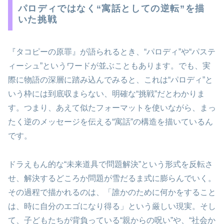
パロディではなく“寓話としての逆転”を描
いた挑戦
『タコピーの原罪』が語られるとき、“パロディ”や“パステ
ィーシュ”というワードが並ぶこともあります。でも、実
際に物語の深層に踏み込んでみると、これは“パロディ”と
いう枠には到底収まらない、明確な“挑戦”だとわかりま
す。つまり、あえて似たフォーマットを使いながら、まっ
たく逆のメッセージを伝える“寓話”の構造を描いているん
です。
ドラえもん的な“未来道具で問題解決”という形式を反転さ
せ、解決するどころか問題が雪だるま式に膨らんでいく。
その過程で描かれるのは、「誰かのために何かをすること
は、時に自分のエゴになり得る」という厳しい現実。そし
て、子どもたちが背負っている“親からの呪い”や、“社会か