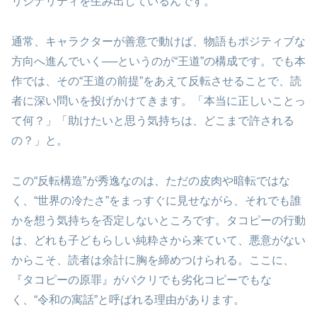
リジナリティを生み出しているんです。
通常、キャラクターが善意で動けば、物語もポジティブな
方向へ進んでいく──というのが“王道”の構成です。でも本
作では、その“王道の前提”をあえて反転させることで、読
者に深い問いを投げかけてきます。「本当に正しいことっ
て何？」「助けたいと思う気持ちは、どこまで許される
の？」と。
この“反転構造”が秀逸なのは、ただの皮肉や暗転ではな
く、“世界の冷たさ”をまっすぐに見せながら、それでも誰
かを想う気持ちを否定しないところです。タコピーの行動
は、どれも子どもらしい純粋さから来ていて、悪意がない
からこそ、読者は余計に胸を締めつけられる。ここに、
『タコピーの原罪』がパクリでも劣化コピーでもな
く、“令和の寓話”と呼ばれる理由があります。