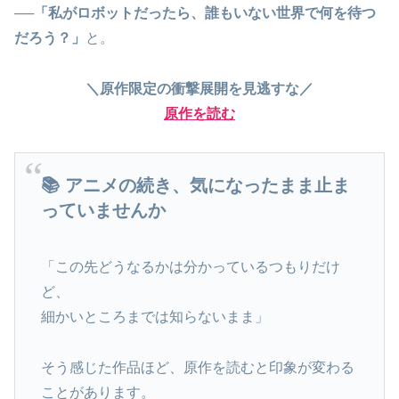
──
「私がロボットだったら、誰もいない世界で何を待つ
だろう？」
と。
＼原作限定の衝撃展開を見逃すな／
原作を読む
📚 アニメの続き、気になったまま止ま
っていませんか
「この先どうなるかは分かっているつもりだけ
ど、
細かいところまでは知らないまま」
そう感じた作品ほど、原作を読むと印象が変わる
ことがあります。