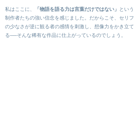
私はここに、
「物語を語る力は言葉だけではない」
という
制作者たちの強い信念を感じました。だからこそ、セリフ
の少なさが逆に観る者の感情を刺激し、想像力をかき立て
る──そんな稀有な作品に仕上がっているのでしょう。