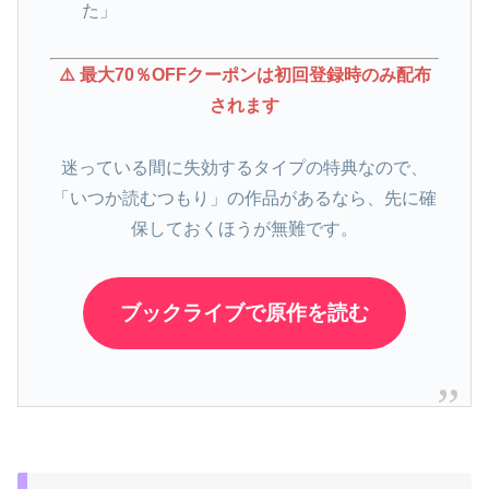
た」
⚠️ 最大70％OFFクーポンは初回登録時のみ配布
されます
迷っている間に失効するタイプの特典なので、
「いつか読むつもり」の作品があるなら、先に確
保しておくほうが無難です。
ブックライブで原作を読む