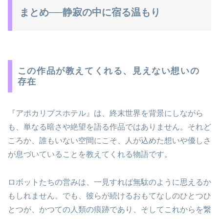
まとめ──静寂の中に宿る温もり
この作品が教えてくれる、見えない想いの
存在
『アポカリプスホテル』は、終末世界を背景にしながら
も、単なる暗さや絶望を語る作品ではありません。それど
ころか、誰もいない空間にこそ、人が込めた想いや優しさ
が息づいていることを教えてくれる物語です。
ロボットたちの営みは、一見すれば無駄のように思えるか
もしれません。でも、彼らが続けるおもてなしのひとつひ
とつが、かつての人類の痕跡であり、そしてこれからを繋