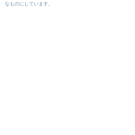
なものにしています。