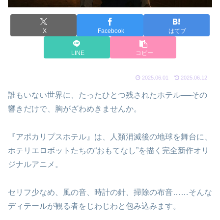
X
Facebook
はてブ
LINE
コピー
2025.06.01
2025.06.12
誰もいない世界に、たったひとつ残されたホテル──その
響きだけで、胸がざわめきませんか。
『アポカリプスホテル』は、人類消滅後の地球を舞台に、
ホテリエロボットたちの“おもてなし”を描く完全新作オリ
ジナルアニメ。
セリフ少なめ、風の音、時計の針、掃除の布音……そんな
ディテールが観る者をじわじわと包み込みます。