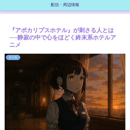
配信・周辺情報
『アポカリプスホテル』が刺さる人とは
──静寂の中で心をほどく終末系ホテルア
ニメ
未分類