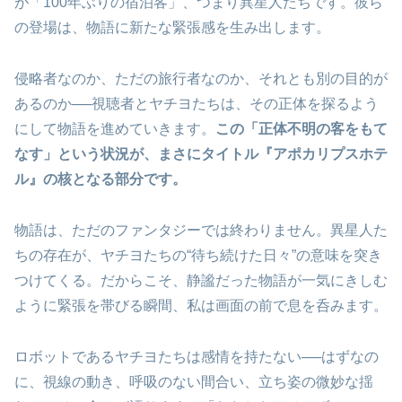
が「100年ぶりの宿泊客」、つまり異星人たちです。彼ら
の登場は、物語に新たな緊張感を生み出します。
侵略者なのか、ただの旅行者なのか、それとも別の目的が
あるのか──視聴者とヤチヨたちは、その正体を探るよう
にして物語を進めていきます。
この「正体不明の客をもて
なす」という状況が、まさにタイトル『アポカリプスホテ
ル』の核となる部分です。
物語は、ただのファンタジーでは終わりません。異星人た
ちの存在が、ヤチヨたちの“待ち続けた日々”の意味を突き
つけてくる。だからこそ、静謐だった物語が一気にきしむ
ように緊張を帯びる瞬間、私は画面の前で息を呑みます。
ロボットであるヤチヨたちは感情を持たない──はずなの
に、視線の動き、呼吸のない間合い、立ち姿の微妙な揺