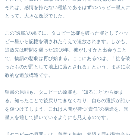
それは、感情を持たない種族であるはずのハッピー星人に
とって、大きな逸脱でした。
この“逸脱”の果てに、タコピーは掟を破った罪としてハッ
ピー星から記憶を消されたうえで追放されます。しかも、
追放先は時間を遡った2016年。彼がしずかと出会うこと
で、物語の悲劇は再び始まる。ここにあるのは、「掟を破
ったものが罰として地上に落とされる」という、まさに宗
教的な追放構造です。
聖書の原罪も、タコピーの原罪も、“知ること”から始ま
る。知ったことで後戻りできなくなり、自らの選択が誰か
を傷つけてしまう。これは人間が持つ“責任”の構造を、異
星人を通して描いているようにも見えるのです。
『タコピーの原罪』は、善意と無知、希望と罪が背中合わ