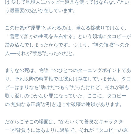
は“決して地球人にハッピー道具を使ってはならない”とい
う最重要の掟が存在しています。
この行為が“原罪”とされるのは、単なる掟破りではなく、
「善意で誰かの生死を左右する」という領域にタコピーが
踏み込んでしまったからです。つまり、“神の領域”への介
入──それが“禁忌”だったのだと。
まりなの死は、物語上のひとつのターニングポイントであ
り、それ以降の時間軸では彼女は存在していません。タコ
ピーはまりなを“助けたつもり”だったけれど、それが最も
取り返しのつかない罪になっていた。ここに、タコピー
の“無知なる正義”が引き起こす破壊の連鎖があります。
だからこそこの場面は、“かわいくて善良なキャラクタ
ー”が背負うにはあまりに過酷で、それが『タコピーの原