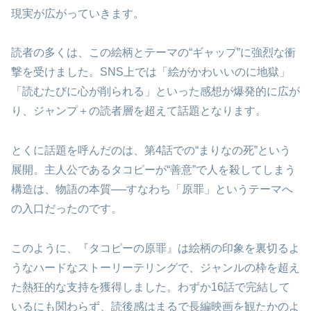
現実が広がっていきます。
読者の多くは、この絵柄とテーマの“ギャップ”に強烈な衝
撃を受けました。SNS上では「絵がかわいいのに地獄」
「読むたびに心が削られる」といった感想が爆発的に広が
り、ジャンプ＋の読者層を超えて話題となります。
とくに話題を呼んだのは、第4話での“まりなの死”という
展開。主人公であるタコピーが“善意”で人を殺してしまう
構造は、物語の本質──すなわち「原罪」というテーマへ
の入口だったのです。
このように、『タコピーの原罪』は絵柄の印象を裏切るよ
うなハードなストーリーテリングで、ジャンルの枠を超え
た熱狂的な支持を獲得しました。わずか16話で完結して
いるにも関わらず、読後感はまるで長編映画を観たかのよ