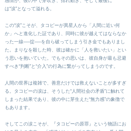
感情が、彼の中で芽吹き、揺れ動き、そして最後に
は“涙”となって溢れる。
この“涙”こそが、タコピーが異星人から「人間に近い何
か」へと進化した証であり、同時に彼が越えてはならなか
った一線──掟──を自ら破ってしまう引き金でもありまし
た。まりなを殺した時、彼は確かに「人を救いたい」とい
う思いを抱いていた。でもその思いは、彼自身が最も忌避
すべき“判断”と“介入”の行為に繋がってしまうのです。
人間の世界は複雑で、善意だけでは救えないことが多すぎ
る。タコピーの涙は、そうした“人間社会の矛盾”に触れて
しまった結果であり、彼の中に芽生えた“無力感”の象徴で
もあります。
そしてこの涙こそが、『タコピーの原罪』という物語にお