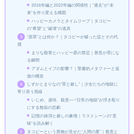
2016年編と2022年編の関係性｜“過去”が“未
来”を作り変える構図
ハッピーカメラとタイムリープ｜タコピー
の“希望”と“破壊”の道具
“原罪”とは何か？｜タコピーが破った掟とその代
償
まりな殺害とハッピー星の禁忌｜善意が罪にな
る瞬間
アダムとイブの影響？｜聖書的メタファーと追
放の構造
しずかとまりなの“罪と赦し”｜少女たちの地獄に
寄り添う視線
いじめ、虐待、殺意──“日常の地獄”が浮き彫り
にする無垢の悲劇
記憶の抹消と赦しの象徴｜ラストシーンの“意
味”を読み解く
タコピーという異物が見せた“人間の業”｜善意と