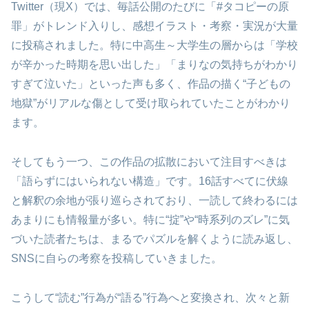
Twitter（現X）では、毎話公開のたびに「#タコピーの原
罪」がトレンド入りし、感想イラスト・考察・実況が大量
に投稿されました。特に中高生～大学生の層からは「学校
が辛かった時期を思い出した」「まりなの気持ちがわかり
すぎて泣いた」といった声も多く、作品の描く“子どもの
地獄”がリアルな傷として受け取られていたことがわかり
ます。
そしてもう一つ、この作品の拡散において注目すべきは
「語らずにはいられない構造」です。16話すべてに伏線
と解釈の余地が張り巡らされており、一読して終わるには
あまりにも情報量が多い。特に“掟”や“時系列のズレ”に気
づいた読者たちは、まるでパズルを解くように読み返し、
SNSに自らの考察を投稿していきました。
こうして“読む”行為が“語る”行為へと変換され、次々と新