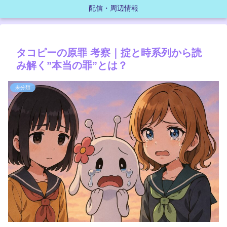
配信・周辺情報
タコピーの原罪 考察｜掟と時系列から読
み解く”本当の罪”とは？
未分類